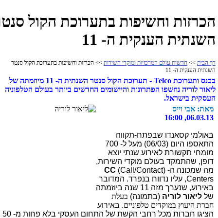
הכרזות וחשיפות בתערוכת הקול סנטר
השנתית הענקית ה- 11
דף הבית
>>
חדשות עולם המרכזיות ומוקדי השירות
>> הכרזות וחשיפות בתערוכת הקול סנטר
השנתית הענקית ה- 11
בכנס ותערוכת Telco - תערוכת הקול סנטר השנתית ה- 11 מיוזמתה של
ליאור לוריה נחשפו הפתרונות והיישומים החדשים ביותר בעולם הטלפוניה
העסקית בישראל.
מאת: אבי וייס
06.03.13, 16:00
באולמי קסאנדו שבפתח-תקווה
התאספו היום (06/03) מעל ל- 700
מומחי תקשורת לאירוע שנתי יוצא
דופן, שהתמקד בעולם מוקדי השירות,
מה שמכונה ה- (
(Call/Contact
CC
Centers, עליו נדווח בנפרד. המדובר
באירוע, שנערך מזה 11 שנה ביוזמתה
של
ליאור לוריה
(בתמונה)
בעלת
חברת היעוץ במוקדים טלפוניים
. באירוע
הציגו חברות מכל רחבי הקשת של התחום העסקי בלא פחות מ- 50