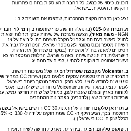
דוכנים. כיסוי של כמעט כל החברות העוסקות בתחום פתרונות
התקשורת העסקית בישראל.
נציג כאן בקצרה מקצת מ
ההכרזות, שתפסו את תשומת ליבי:
א
.
חברת הלו-015
(בהנהלה חדשה, פרי שותפות בין
רמי לוי
וחברת
NGN -
משה מאיר
), הציגה מערכת של שיחות עסקיות זולות יוצאות
לחו"ל, כאשר בעת החיוג לחו"ל מקבל השיחה בחו"ל רואה על צג
השיחה מספר נכנס מקומי ולא מספר ישראלי. המטרה: להגביר את
הסיכויים למענה בחו"ל ולהסתיר (במקרים שנדרש) את הזהות
הישראלית, דהיינו: שהשיחה יצאה מישראל. החלפת המספר היוצא
נעשית אוטומטית ושקופה למחייג, לפי היעד המחויג.
ב. Voicenter מקבוצת שטרודל
הציגה שלל מערכות חדשות.
המרכזית: שירותי טלפוניה עסקית מלאים בענן ושירות CC במחי
9.90 ש"ח לחודש לנציג. ללא ספק, המחיר הנמוך ביותר בישראל
לעמדת נציג במוקד שירות. Voicenter מדווחת, שיש לה כבר אלפי
לקוחות בארץ ובעולם שעברו לענן, במודל של שירות חודשי גמיש, עם
שרידות ויתירות שאין (לדבריה) בפתרונות המתחרים.
ג. תדיראן טלקום
דיוווחה על התקנת 30 CC חדשים בישראל בשנה
החולפת. בכך, הגיע היקף ה- CC שמתוחזקים על ידה ל
מכלל שוק ה- CC בישראל (!).
ד. פוקוס טלקום,
הציגה, בין היתר, מערכת חדשה לשיחות ועידה