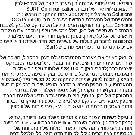
בווידיאו, פרי שיתוף שבנתה בין מערכות קצה של Fanvil לבין
"המנועים לווידיאו" של חברת
SURF Communication
Solutions
הישראלית (מיוקנעם). אחת ההתקנות הראשונות
והמעניינות של המערכת החדשה נעשה כיום כ- (POC (Proof Of
Concept בבזק, בה הותקנה המערכת על הסיטריקס של בזק לשכבת
המנהלים העסקיים של בזק, כולל ממכשיר טלפון שולחני עם מצלמת
וידיאו בתוכו על כל שולחן. בנוסף, הוקם חדר ועידות עם מצלמות
מתכווננות לדוברים, בעלות של עשירית מול חדרי ועידת וידיאו קיימים
עם יכולות מתקדמות פרי הפיתוחים של Surf.
ה. בזק
הציגה את מערכת הסנטרקס שלה בענן. במקביל, חשפה שלל
שירותים ופיתוחים חדשים, שידווחו בנפרד. על מערכת הסנטרקס
יושבים כבר (לדברי בזק) כ- 100 אלף שלוחות טלפוניה עסקית.
המערכת מבוססת מתג של ברודסופט. בזק הוסיפה במערכת זו את
הביזפון, תוכנת לקוח, שניתנת להתקנה על כל מכשיר נייד (טאבלט או
סמארטפון), בו מחזיק המכשיר מדבר ומוציא שיחות בכל מקום בעול
במחירי בזק (שיחה מקומית) ועל מספר השלוחה שלו במרכזיית
הסנטרקס של בזק. בנוסף, בזק חשפה שת"פ חדש שלה עם חברת
וויספין מגבעתיים, להתקנות של מערכות טלפוניה מתקדמות בקוד
פתוח בעסקים ברמת ה- SMB וה- SME, פרי פיתוח של וויספין.
ו. טיקל רשתות
הציגה כמה פיתוחים משלה בענן ודיווחה, שהיא
(במקביל להוט), רכשה מערכת Billing מחברת Gerasoft והטמיעה
אותה במערכותיה, מה ששדרג את היכולות של הפתרונות של
הטלפוניה בענן מבית טיקל. לקוחות חדשים לטיקל: טלכלל, דניה