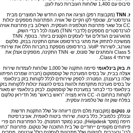
סיבוס עם 1,400 שלוחות העוברות כעת לענן.
ז. TNN
(מקבוצת רפק) הציגה את הקו החדש של המוצרים מבית
גרנדסטרים, שנוסף לקו הקיים של אוויה. הפתרונות מספקים יכולות
CC וכל שאר פתרונות הטלפוניה העסקית. השילוב בין פתרונות אוויה
לגרנדסטרים מספקים (לדברי TNN) מענה לכל רבדי השוק,
מהארגונים הגדולים ועד לעסקים הקטנים ביותר. בנוסף, TNN
ממשיכה לתחזק את מתגי ברודסופט אותם התקינה בבזק, סלקום
ואורנג', לשירותי VoIP. ברודסופט מספקת בחברות הללו את שירותי
Class 5 והמתגים של סונוס, ש- TNN התקינה, מספקים אצלן את
שירותי Class 4.
ח. בזק בינלאומי
סיימה התקנה של 1,000 שלוחות לעמדות שירות
אצלה בבית, על בסיס המערכת של קוסמוקום (חברה שמרכז הפיתוח
שלה ברעננה). המטרה: לספק שירותים לכלל לקוחות בזק בינלאומי
על בסיס מערכת מתקדמת ולהוות בסיס להצגת יכולות ללקוחות בזק
בינלאומי כדי לבחור במערכת של קוסמוקום. לבזק בינלאומי יש מאות
לקוחות בתחום ה- CC והיא מצויה "ראש בראש" מול תדיראן טלקום
בפלח שוק זה של טלפוניה עסקית.
ט. נטקום
(מקבוצת מלם תים) דיווחה על שלל התקנות חדשות
ובכללן: כלמוביל, כלל ביטוח, שירותי ביטוח לאומית, אוניברסיטת
חיפה (מוקד Helpdesk), טבע (מוקד הזמנות). כל הפתרונות הם פרי
פיתוחים מקומיים ייחודיים של בית התוכנה של נטקום. פתרונות "כחול
לבן" ובעברית. לנטקום שלל פתרונות לעסקים כולל אבטחה, מסרים