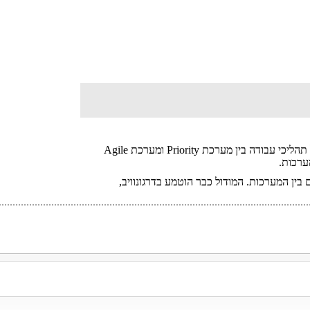
מודול עבודה המאפשר שילוב וייעול של תהליכי עבודה בין מערכת Priority ומערכת Agile
 בין המערכות. המודול כבר הוטמע בדרגונוויב,