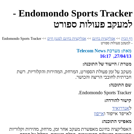
Endomondo Sports Tracker -
למעקב פעולות ספורט
דף הבית
>>
אפליקציות בחינם
>>
אפליקציות בחינם לסגנון חיים
>> Endomondo Sports Tracker
- למעקב פעולות ספורט
מאת: מערכת Telecom News
27/04/13, 16:17
מטרת / הייעוד של התוכנה:
מעקב על זמן פעולת הספורט, המרחק, המהירות והקלוריות. רשת
חברתית לחובבי הריצה והכושר.
שם התוכנה:
Endomondo Sports Tracker.
קישור להורדה:
ל
אנדרואיד
לאייפד אייפוד ו
אייפון
מאפייני התוכנה:
האפליקציה בחינם מאפשרת מעקב אחר זמן, מרחק, מהירות וקלוריות