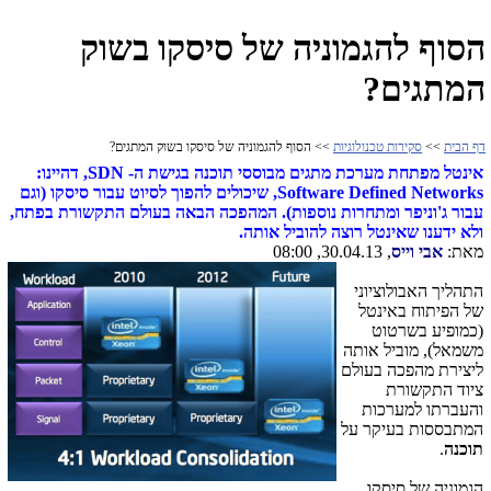
הסוף להגמוניה של סיסקו בשוק
המתגים?
דף הבית
>>
סקירות טכנולוגיות
>> הסוף להגמוניה של סיסקו בשוק המתגים?
אינטל מפתחת מערכת מתגים מבוססי תוכנה בגישת ה- SDN, דהיינו:
Software Defined Networks, שיכולים להפוך לסיוט עבור סיסקו (וגם
עבור ג'וניפר ומתחרות נוספות). המהפכה הבאה בעולם התקשורת בפתח,
ולא ידענו שאינטל רוצה להוביל אותה.
מאת:
אבי וייס
, 30.04.13, 08:00
התהליך האבולוציוני
של הפיתוח באינטל
(כמופיע בשרטוט
משמאל), מוביל אותה
ליצירת מהפכה בעולם
ציוד התקשורת
והעברתו למערכות
המתבססות בעיקר על
תוכנה
.
הגמוניה של סיסקו