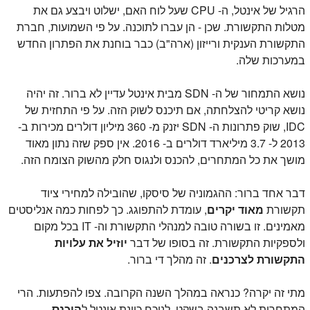
הרגיל של אינטל, ה- CPU שעל לוח האם, ישלוט ויבצע גם את
מטלות התקשורת. שכן - הן עברו לתוכנה. על פי השמועות, חברת
התקשורת הענקית ורייזון (ארה"ב) כבר בוחנת את הפתרון החדש
במערכות שלה.
נושא התמחור של ה- SDN מבית אינטל עדיין לא ברור. זה יהיה
נושא קריטי להצלחתה, אם תיכנס לשוק הזה. על פי התחזית של
IDC, שוק פתרונות ה- SDN יזנק מ- 360 מיליון דולרים מכירות ב-
2013 ל- 3.7 מיליארד דולרים ב- 2016. אין ספק שזה נתון מאוד
מושך את כל המתחרים, להכנס ולנגוס חלק מהשוק הצומח הזה.
דבר אחד ברור: ההגמוניה של סיסקו, שהובילה למחירי ציוד
תקשורת
מאוד יקרים
, עומדת להתפוגג. כך לפחות כמה אנליסטים
מאמינים. זו בשורה טובה למנהלי התקשורת וה- IT בכל מקום
ולספקיות התקשורת. זה בסופו של דבר
יוזיל את עלויות
התקשורת לצרכנים
. זה מהלך די ברור.
מתי זה יקרה? כנראה במהלך השנה הקרובה. צפו להפתעות. הרי
המתחרות לא תשבנה בשקט, לנוכח כוונת אינטל ל
היכנס