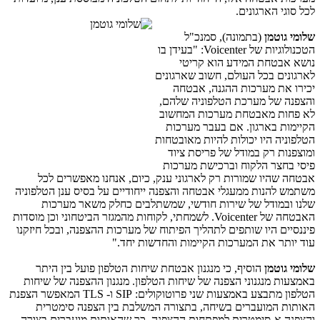
לכל סוגי הארגונים.
שלומי גוטמן
(בתמונה), סמנכ"ל
הטכנולוגיות של
Voicenter
: "בעידן בו
נושא אבטחת המידע הוא קריטי
לארגונים בכל העולם, חשוב שארגונים
יכירו את מערכות ההגנה, אבטחה
והצפנה של מערכת הטלפוניה שלהם,
לא פחות מאבטחת מערכות המחשוב
הקיימות בארגון. אם בעבר מערכות
הטלפוניה היו יכולות להיות מאובטחות
ומוצפנות רק במודל של פריסת ציוד
פיסי בחצר הלקוח וברכישת מערכות
אבטחה שהיו שמורות רק לארגוני ענק, כיום, אנחנו מאפשרים לכל
משתמש להנות ממעגלי אבטחה והצפנה ייחודיים על בסיס ענן הטלפוניה
שלנו ובמודל של שירות חודשי, שמשתלבים כחלק משאר מערכות
האבטחה של
Voicenter
. לשמחתי, לקוחות מהמגזר הביטחוני וכן מוסדות
פיננסיים היו שותפים לתהליך הפיתוח של מערכות ההצפנה, ובכל חיזקנו
עוד יותר את המערכות הקיימות והחדשות יחד."
שלומי גוטמן
הוסיף, כי מנגנון אבטחת שיחות הטלפון פועל בין היתר
באמצעות מנגנוני הצפנה של שיחות הטלפון. מנגנון ההצפנה של שיחות
הטלפון מתבצע באמצעות שני פרוטוקולים:
SIP
ו-
TLS
המאפשר הצפנת
האותות המועברים בשיחה, בתצורה המשלבת בין הצפנה סימטרית
והצפנה א-סימטרית למפתחות ההצפנה, כך שהאותות מועברים בצורה