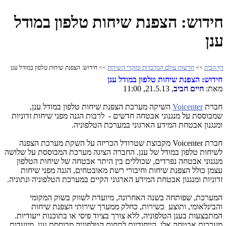
חידוש: הצפנת שיחות טלפון במודל
ענן
דף הבית
>>
חדשות עולם המרכזיות ומוקדי השירות
>> חידוש: הצפנת שיחות טלפון במודל ענן
חידוש: הצפנת שיחות טלפון במודל ענן
מאת:
חיים חביב
, 21.5.13, 11:00
חברת
Voicenter
השיקה מערכת הצפנת שיחות טלפון במודל ענן,
שמבוססת על מנגנוני אבטחה חדשים - לרבות הגנה מפני שיחות זדוניות
ומנגנון אבטחת המידע הארגוני במערכת הטלפוניה.
חברת
Voicenter
מקבוצת שטרודל הכריזה על השקת מערכת הצפנה
לשיחות טלפון במודל של ענן. החברה הציגה מערכת המבוססת על שלושה
מנגנוני אבטחה נפרדים, שכוללים בין היתר אבטחה של שיחות הטלפון
עצמן כולל הצפנת שיחות וחיבורי רשת מאובטחים, הגנה מפני שיחות
זדוניות ומנגנון אבטחת המידע הארגוני הקיים במערכת הטלפוניה ונתוניה.
המערכת, שפותחה בשנה האחרונה, מיועדת לשווק בשוק המקומי
והבינלאומי, ותוצע כשירות, כחלק ממערך שירותי הצפנת שיחות
המתבצעות בענן הטלפוניה, ללא צורך בציוד פיסי או בתוכנות ייעודיות.
מערכות אבטחה אלו, הייחודיות לתחום הטלפוניה מבוססת ענן, מיועדות