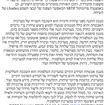
מוצפנת ומקודדת, ותוכן האותות מוסתרים מגורמים חיצוניים. וכן
באמצעות פרוטוקול
SRTP
המאפשר הצפנה של קבצי השמע (
Audio
) של
השיחה.
מנגנון ההגנה מפני שיחות זדוניות הוא השכבה השנייה של מערכות
האבטחה והוא כולל מנגנונים שנועדו למנוע ביצוע שיחות ע"י גורמים
חיצוניים. כחלק מכך, מערכות הגנה אלו כוללות מספר מנגנונים בהם,
מנגנון סיסמא דינאמי המתייחס לאבטחת סיסמת הרישום של כל שלוחה
מול ענן הטלפוניה שלה המתבצע מחדש ובאופן אוטומטי בכל 60 שניות וכן
בכל שיחה חדשה. בנוסף, מערכת ניטור ובקרה לשימוש חריג, הלומדת את
השימוש וההתנהגות בכל שלוחה על בסיס קבוע, ומתאימה לה פרופיל
דינאמי. בעת חריגה מפרופיל זה, כלומר, שימוש החורג מהשימוש המאפיין
את השלוחה, מערכת הניטור מזהה זאת מידית ומפעילה מנגנוני התראה
כולל שליחת התראות למתג הטלפוניה , שליחת התראות למערכות
הפיננסיות , ניתוק אוטומטי של השלוחה ועוד.
מנגנון אבטחת המידע הקיים במערכת הטלפוניה הוא השכבה השלישית
של עדכוני האבטחה והוא מיועד לשמירה על המידע הארגוני הקיים
במערכת, כדוגמת פירוטי שיחות, הקלטות של שיחות, מידע פיננסי ועוד.
המערכת מאפשרת למנהל המרכזייה ליצור היררכיות פנים ארגוניות לפי
ישויות שונות, לנהל הרשאות עבור כל היררכיה וליצור מידור של המידע
הארגוני. כך, מנהל המרכזיה קובע מי רשאי לגשת לפירוט השיחות ולאילו
פירוט שיחות מותר לו לגשת, כנ"ל לגבי גישה להקלטות של השיחות או
למידע הפיננסי הקיים במערכת הטלפוניה.