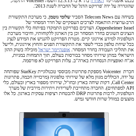
בכנס אופנהיימר
האחרון
בת"א ב- 12.5.13 חשפה
Voicenter
התקנה,
שהוגדרה על ידה 'פרויקט הדגל של החברה לשנת 2013'.
בשיחה עם
Telecom News
הסביר
שלומי גוטמן
, כי מערכת התקשורת
הרב-ערוצית הותאמה לצרכים העסקיים של חדר המסחר של
Oppenheimer Israel
. הצרכים בפרויקט התמקדו בפיתוח כלי תקשורת בין
הנציגים השונים בחדר המסחר וכן בין הארגון ללקוחותיו, וחיבור מערכת
הטלפוניה למידע אירגוני קיים. מטרת הפרויקט להנגיש את המידע לנציג
בכל שיחת טלפון בכדי לשפר את התקשורת הפנים והחוץ אירגונית, ולייעל
את תהליכי העבודה בחדר המסחר.
אופנהיימר ישראל
מובילה בשוק ההון
הישראלי במתן שירותי מסחר בבורסות בעולם, תוך התמחות במניות,
אג"ח ואופציות הנסחרות בארה"ב. עלות הפרויקט לא פורסמה.
חברת
Voicenter
מספקת פתרונות מבוססי טכנולוגיית
StarKey
שפותחה
על ידה, הכוללים מגוון מלא של שירותי טלפוניה (מרכזייה חכמה, פתרונות
Call Center
, דקות שיחה בארץ ובחו"ל, שירותי מספור בארץ ובעולם, כלי
API
למפתחים). החברה מתחייבת לשרידות ויתירות מירבית של מערך
הטלפוניה, לרבות פתרונות
DRP
להבטחת רציפות עסקית בארגון. כל אלו
מוצעים במודל שרות חודשי גמיש.