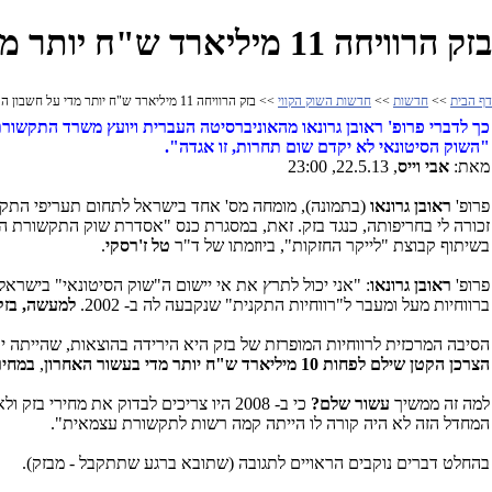
בזק הרוויחה 11 מיליארד ש"ח יותר מדי על חשבון הלקוחות מאז 2002
דף הבית
>>
חדשות
>>
חדשות השוק הקווי
>> בזק הרוויחה 11 מיליארד ש"ח יותר מדי על חשבון הלקוחות מאז 2002
כך לדברי פרופ' ראובן גרונאו מהאוניברסיטה העברית ויועץ משרד התקשור
"השוק הסיטונאי לא יקדם שום תחרות, זו אגדה".
מאת:
אבי וייס
, 22.5.13, 23:00
פרופ'
ראובן גרונאו
(בתמונה), מומחה מס' אחד בישראל לתחום תעריפי התק
בשיתוף קבוצת "לייקר החזקות", ביוזמתו של ד"ר
טל ז'רסקי
.
פרופ'
ראובן גרונאו
: "אני יכול לתרץ את אי יישום ה"שוק הסיטונאי" בישראל ב- 2012 כפי שתוכנן, בכך שהרגולטור
ברווחיות מעל ומעבר ל"רווחיות התקנית" שנקבעה לה ב- 2002.
למעשה, בזק הרוויחה כ- 11 מיליארד ש"ח יו
הסיבה המרכזית לרווחיות המופרזת של בזק היא הירידה בהוצאות, שהייתה י
הצרכן הקטן שילם לפחות 10 מיליארד ש"ח יותר מדי בעשור האחרון
,
במחיר
למה זה ממשיך
עשור שלם?
כי ב- 2008 היו צריכים לבדוק את מחירי בזק ולא בדקו זאת ולא את הרווחיות שלה. השוק רווי בכסף ויש בו
המחדל הזה לא היה קורה לו הייתה קמה רשות לתקשורת עצמאית".
בהחלט דברים נוקבים הראויים לתגובה (שתובא ברגע שתתקבל - מבזק).