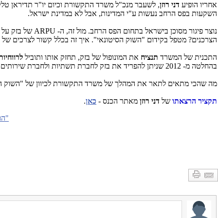
אחריו הופיע
דני רוזן
, לשעבר מנכ"ל משרד התקשורת וכיום יו"ר תדיראן טלק
השקעות בפס הרחב נעשות ע"י המדינות, אבל לא במדינת ישראל.
נוצר פיגור מסוכן בישראל בתחום הפס הרחב. מול זה, ה- ARPU של בזק על הפס הרחב ללקוחותיה
הצרכנים? מטפל בקידום "השוק הסיטונאי". איך זה בכלל קשור לצרכים של 
התכנית של המשרד
תנציח
את המונופול של בזק, תחזק אותו ותוביל
לרווחיות
בהחלטה מ- 2012 שניתן להפריד את בזק לחברת תשתיות ולחברת שירותים.
מה שהכי מתאים לתאר את המהלך של משרד התקשורת לכיוון של "השוק הסי
תקציר הרצאתו
של
דני רוזן
מאתר הכנס -
כאן
.
"הפ