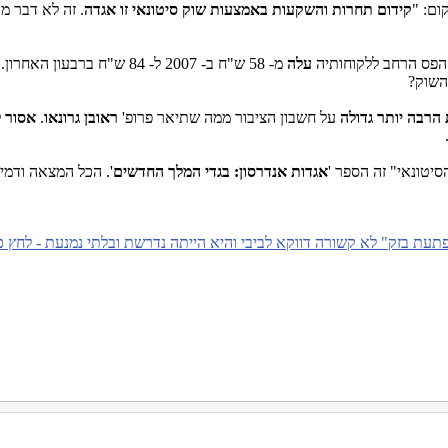
ום: "
קידום תחרות והשקעות באמצעות שוק סיטונאי זו אגדה
.
זה לא דבר מ
עלה
מ- 58 ש"ח ב- 2007 ל- 84 ש"ח ברבעון האחרון. זה בדיוק
השוק?
 הרבה יותר גדולה
על חשבון הציבור ממה שתיאר פרופ'
ראובן גרונאו
.
אסור
ל
טונאי" זה הספר '
אגדות אנדרסון: בגדי המלך החדשים
'. הכל המצאה ודמיו
תעת בזק" לא קשורה דווקא לביבי והיא הייתה נדרשת ובלתי נמנעת - לחץ כ