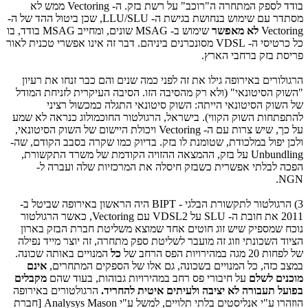
בודד לספק המתחרה ה"רוכב" על רשת בזק. ה-
Vectoring
ממש לא
מסתדר עם שימוש בנחושת בגישת ה-
LLU/SLU
, שכן ביטול ההד של ה-
Vectoring
לא מאפשר
שימוש ב-
MSAG
שונים, ומחייב
MSAG
בודד, בו
כל כרטיסי ה-
VDSL
מסונכרנים ביניהם. דבר זה אינו אפשרי טכנית לאור
פריסת בזק ברחבי הארץ.
הרגולורים באירופה גילו את זה לפני כמה שנים והם כבר זנחו את רעיון
"השוק הסיטונאי" (ולא רק מהסיבה הזו. הסיבה העיקרית לזניחת המודל
של השוק הסיטונאי הייתה: השוק סיטונאי התגלה כמכשול רציני
להתפתחות השוק הקווי). בישראל, הרגולטור החוכמולוג כנראה לא שמע
על כך, שיש צרות עם ה- Vectoring ויכולת היישום של השוק הסיטונאי,
ולכן יפול במלכודת, שטומנת לו בזק. בדיוק כמו שקרה בסבב הקודם, שה-
Unbundling על בזק, ההמצאה ההזויה הקודמת של משרד התקשורת,
הפכה לבלתי אפשרית כשבזק חיסלה את המרכזיות שלה ועברה ל-
NGN.
3) הרגולטור לתקשורת הבלגי - BIPT היה הראשון באירופה שביטל ב-
2011 את חובת ה- SLU על VDSL2 עם Vectoring, כאשר הרגולטור
נוכח שמספיק שיש זוג חוטים אחד שמוצא משליטת חברת הבזק בארון
הציוד השכונתי וזוג זה מועבר לשליטת ספק מתחרה, זה יוצר מייד נפילה
של לפחות 20 מגה במהירויות הפס הרחב של
כל
המנויים באותה שכונה.
במצב כזה, כל המנויים בשכונה, גם אלו של הספקים המתחרים,
אינם
מוכנים לשלם
על חיבורי פס רחב במהירויות גבוהות, בעוד שהם
מקבלים
בפועל
תעבורה לא יציבה ולעיתים איטית להחריד.
הרגולטורים באירופה
הוזהרו ע"י אנליסטים בלתי תלויים, למשל ע"י Analysys Mason [חברת