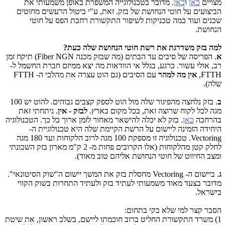
מצויים
כאן
ו
כאן
. מדובר בטכנולוגייה המשפרת באופן משמעותי את
הביצועים על חוטי הנחושת של בזק. זאת, ע"י ביטול הרעשים מחוטים
שכנים ועוד כמה טכניקות לשיפור התקשורת רחבת הפס על חוטי
הנחושת.
למה בזק משדרגת את רשת חוטי הנחושת שלה כעת?
א
. הפריסה של סיבים עד הבתים (מה שבזק מכנה Fiber NGN) תיקח זמן
רב, אולי עשור. כרגע, בגלל אי הוודאות מה יצא ממיזם חברת החשמל ל-
FTTH,
אין מה למהר
עם הסיבים (גם הוט עצרה את מהלכי ה- FTTH
שלה).
ב
. בזק נלחצה מהפיגור שלה מול הוט לספק קצבים גבוהים. להוט יש 100
מגה לכל לקוח שרוצה זאת, בכל מקום בארץ.
לבזק - אין
. ניתחתי זאת
בהרחבה
כאן
. בזק לא יכלה להישאר מאחור לזמן ארוך כל כך. הטכנולוגיה
היחידה הזמינה ליישום על הרשת הקיימת שלה היא טכנולוגיית ה-
Vectoring. טכנולוגיה זו מספקת 100 מגה לרוב הלקוחות ועד 180 מגה
לחלק קטן מהלקוחות (אלו הקרובים פחות מ- 2 ק"מ מארון בזק השכונתי
ומצב החיווט של חוטי הנחושת אליהם טוב מאוד).
ג
. ביישום ה- Vectoring מחסלת בזק את המשך יישום ה"שוק הסיטונאי".
מדובר בצעד מאוד משמעותי לעתיד בזק ולעתיד התחרות בשוק הקווי
בישראל.
הסבר קצר למי שלא בקי בתחום:
1) משרד התקשורת החליט ברוב חוכמתו ליישם, בשלב ראשון, את שיטת