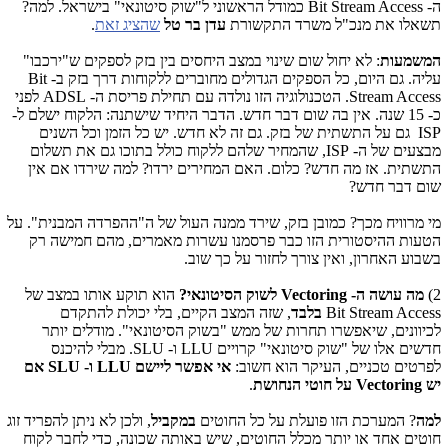
ה- Bit Stream Access כמודל הראשוני ל"שוק סיטונאי" בישראל. למה?
תשאלו את מנכ"ל משרד התקשורת
עדן בר טל
שהציג זאת
.
המשמעות
: לא יחול שום שינוי במצב היחסים בין בזק לספקים ש"ירכבו"
עליה. גם היום, כל הספקים הגדולים מחוברים ללקוחות דרך בזק ב- Bit
Stream Access. הטכנולוגיה הזו נולדה עם תחילת פריסת ה- ADSL לפני
כ- 15 שנה. אין בה שום דבר חדש. הדבר היחיד שישתנה: הלקוח ישלם ל-
ISP גם על התשתית של בזק. גם זה לא חדש. יש כל הזמן וכל השנים
מבצעים של ה- ISP, שהמחיר שלהם ללקוח כולל בתוכו גם את תשלום
התשתית. אז מה חדש? כלום. האם המחירים ירדו? למה שירדו אם אין
שום דבר חדש?
מי מרוויח מכך? כמובן בזק, שירד ממנה העול של ה"ההפרדה המבנית". על
הטעות ההיסטורית הזו כבר פרסמנו עשרות מאמרים, מהם חמישה רק
בשבוע האחרון, ואין צורך לחזור על כך שוב.
2)
מה עושה ה- Vectoring לשוק הסיטונאי?
הוא תוקע אותו במצב של
Bit Stream Access
בלבד
, שזה המצב הקיים, בלי יכולת להתקדם
לכיוונים, שיאפשרו תחרות של ממש "בשוק הסיטונאי". מודלים יותר
חדשים אלו של "שוק סיטונאי" קרויים LLU ו- SLU. מבלי להיכנס
לפרטים טכניים, העיקר הוא חשוב:
אי אפשר ליישם LLU ו- SLU אם
יש Vectoring על חוטי הנחושת
.
למה
? המערכת הזו פועלת על כל החוטים
במקביל
, ולכן לא ניתן להפריד זוג
חוטים אחד או יותר מכלל החוטים, שיש באותה שכונה, כדי לחבר לקוח