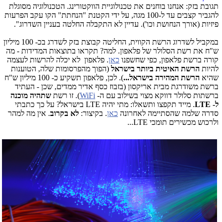
תגובת בזק: אנחנו בוחנים את טכנולוגיית הווקטורינג. הטכנולוגיה מסוגלת
להגביר קצבים עד ל-100 מגה, על ידי הקטנת "הנחתת" הקו עקב הפרעות
פיזיות (אורך הנחושת וכו'). עדיין לא התקבלה החלטה בעניין השדרוג".
במקביל לשדרוג הרשת הקווית, החליטה קבוצת בזק לשדרג בכ- 100 מיליון
ש"ח את רשת הסלולר של פלאפון. למה? תקראו בתוצאות המדידות - מה
קורה ברשת פלאפון, כפי שחשפנו
כאן
. פלאפון לא יכלה להרשות לעצמה
להיות
הרשת האיטית ביותר בישראל
(הפוך מהפרסומות שלה, הטוענות
שהיא
הרשת המהירה בישראל...
). לכן, פלאפון תשקיע כ- 100 מיליון ש"ח
ברשת משודרגת מבית אריקסון (בזבוז כסף אדיר ממדים, שכן - העתיד
ברשתות סלולר דווקא מצוי בשילוב עם ה-
WiFi
). זו רשת
שתהיה מוכנה
ל- LTE
. מייד תקפצו ותשאלו: מתי יהיה LTE בישראל? על כך כתבתי
סדרה שלמה שהסתיימה לאחרונה
כאן
. בקיצור:
לא בקרוב
. אין מה למהר
ולרכוש מכשירים תומכי LTE...