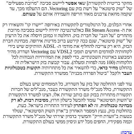
מחקר בריטית לתקשורת] ש
אי אפשר
לייישם סביבה "מרובת מפעילים"
של "שוק סיטונאי" על רשת בזק עם Vectoring. הם התעלמו מכך, עד
שקמה מחאת צרכנים מאוד חריפה והעמידה אותם על
טעותם
.
אחרי הבלגים, כל הרגולטורים לתקשורת באירופה "יישרו קו" והשאירו רק
את ה- Bit Stream Access כאלטרנטיבה יחידה ליישום בסביבה מרובת
מתחרים "על הגב" של חברת בזק. החלטה זו כמובן חיסלה את כל הרעיון
של "שוק סיטונאי", שגם ככה קירטע ברוב מדינות אירופה. מבחינת חברת
הבזק, היא רק צריכה להחליף את מודמי ה- ADSL הוותיקים שיש בידי
לקוחותיה למודמים חדשים תומכי VDSL2 עם Vectoring ושדרוג מהיר
המבוצע בארונות השכונתיים, כדי לספק את המהירויות הגבוהות לכל
הלקוחות (100 מגה לפחות ומעלה). עבור קבוצת בזק הישראלית זה
בהחלט
מחיר כדאי,
כדי להשאיר את כל מתחרותיה
תקועות בטכנולוגיות
העבר
ולקבל "ביטול הפרדה מבנית" ממשרד התקשורת.
עוד לפני ההחלטה של בזק על השדרוג, כל המומחים שיש בעולם
התקשורת, כולל מנכ"לי משרד התקשורת בעבר, מנכ"לים של חברות
תקשורת מתחרות בבזק וגם כותב שורות אלו, הציגו למשרד התקשורת
ש"השוק הסיטונאי" עומד להכשל כישלון חרוץ,
מסיבות רבות, לא רק
מבחינה טכנולוגית
. זה
לא הפתרון
לעידוד התחרות בישראל. כעת,
בהחלטת בזק, ננעץ המסמר האחרון ב"ארון השוק הסיטונאי", שנולד
בטעות ב"וועדת חייק" והמשיך בדמיון יצירתי של מנכ"ל משרד התקשורת
וכמה מפקידיו, החפים מכל ידע וניסיון ממשי בעולם התקשורת.
עדכון: