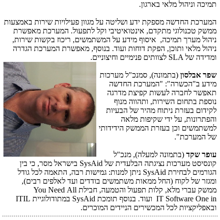
תמיכה וניהול מלאי בארגון.
המערכת החדשה מספקת ידע ושליטה על מגוון פעילויות שירות באמצעות
ממשק טכנולוגי מתקדם, אינטואיטיבי וקל לתפעול. המערכת מאפשרת
ניהול מערך תמיכה, איסוף מידע על המשתמשים, ריכוז בקשות שירות,
ניהול מלאי ותוכן, הפקת דוחות ועוד. בנוסף, מאפשרת המערכת הגדרה
ומדידה של
SLA
לצוותים פנימיים וחיצוניים.
שפר אבלסון
(בתמונה), סמנכ"ל מערכות
מידע ב"הכשרה": "המערכת החדשה
תאפשר לחברה לעשות קפיצת מדרגה
נוספת בתחום השירות, ותהווה מנוף
לקידום בעזרת ניתוח מהיר של הבעיות
והפתרונות, על ידי שקיפות מלאה
למשתמשים וכן בעזרת הממשק הידידותי
של המערכת".
עופר שקד
(בתמונה למעלה), מנכ"ל
קונסיסט מערכות נציגתה הבלעדית של
SysAid
בישראל מסר, כי בין
הגורמים לבחירת
SysAid
ניתן למנות: גמישות רבה, התאמה לכל גודל
ומגזר של לקוח (החל ממאות משתמשים בודדים ועד לאלפים רבים),
ממשק עברי מלא, קלות תפעול והטמעה, חבילת
All
You Need
in
One
IT Software
ועוד. בנוסף תומכת
SysAid
במתודולוגיית
ITIL
ובאפליקציות לכל המכשירים הניידים המוכרים.