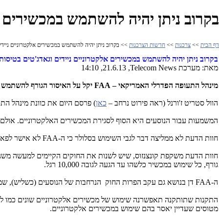
בקרוב ניתן יהיה להשתמש במכשירים א
דף הבית
>>
צרכנות
>>
חדשות הצרכנות
>> בקרוב ניתן יהיה להשתמש במכשירים אלקטרוניים ניידים
בקרוב ניתן יהיה להשתמש במכשירים אלקטרוניים ניידים וגאדג'טים בטיסות
מאת: מערכת
Telecom News
, 21.6.13, 14:10
מינהל התעופה הפדרלי האמריקאי –
FAA
יקל על האיסור הגורף להשתמש 
הוול סטריט ז'ורנל (ראה פירוט נרחב –
כאן
) פרסם היום את כוונת מינהל הת
המשמעות עבור הנוסעים היא הסוף לסגירת המכשירים האלקטרוניים. אולם 
חוות הדעת לא ממליצה דבר לגבי השימוש בסלולר כי ה-
FAA
לא אישר לפאנל
גורף, כל שימוש במכשיר כלשהו עד הגעה לגובה 10,000 רגל.
ה-
FAA
דן בנושא גם עקב הפרות החוק הנרחבות של הנוסעים (כשליש), ש
התקנות שתותקנה תאפשרנה שימוש של מכשירים אלקטרוניים שונים כמו ל
מטוסים שעדיין יאסר בהם שימוש במכשירים אלקטרוניים.