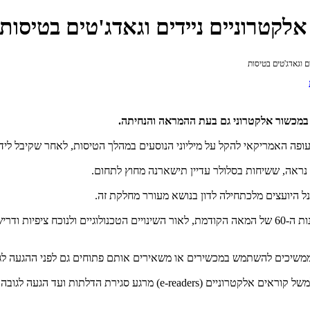
לקטרוניים ניידים וגאדג'טים בטיסות
 וגאדג'טים בטיסות
במכשור אלקטרוני גם בעת ההמראה והנחיתה.
עופה האמריקאי להקל על מיליוני הנוסעים במהלך הטיסות, לאחר שקיבל לידי
נראה, ששיחות בסלולר עדיין תישארנה מחוץ לתחום.
 היועצים מלכתחילה לדון בנושא מעורר מחלקת זה.
חוות הדעת משקפת קונצנזוס, שיש לשנות את החוקים הקיימים למעשה משנות ה-60 של המאה הקודמת, לאור הש
ממשיכים להשתמש במכשירים או משאירים אותם פתוחים גם לפני ההגעה לג
משל קוראים אלקטרוניים
(e-readers)