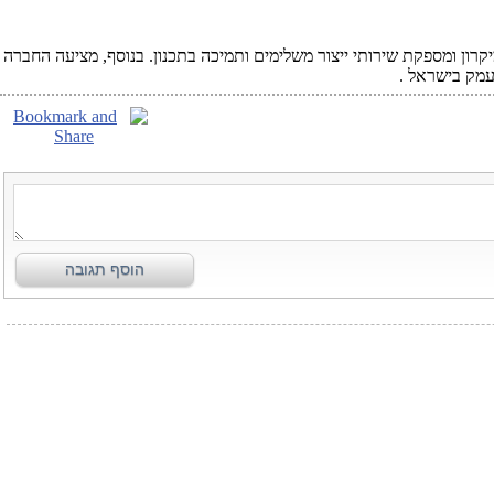
אומטריות 1.0 עד 0.095 מיקרון ומספקת שירותי ייצור משלימים ותמיכה בתכנון. בנוסף, מציעה החברה