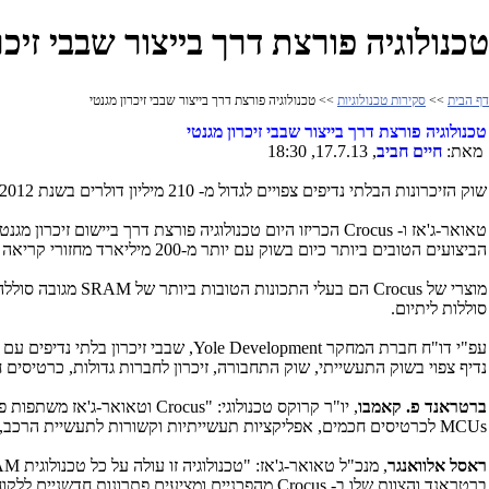
טכנולוגיה פורצת דרך בייצור שבבי זיכר
דף הבית
>>
סקירות טכנולוגיות
>> טכנולוגיה פורצת דרך בייצור שבבי זיכרון מגנטי
טכנולוגיה פורצת דרך בייצור שבבי זיכרון מגנטי
מאת:
חיים חביב
, 17.7.13, 18:30
שוק הזיכרונות הבלתי נדיפים צפויים לגדול מ- 210 מיליון דולרים בשנת 2012 ל-2 מיליארד דולרים ב 2018. שוק שבבי ה-
טאואר-ג'אז ו-
Crocus
הכריזו היום טכנולוגיה פורצת דרך ביישום זיכרון מגנטי
הביצועים הטובים ביותר כיום בשוק עם יותר מ-200 מיליארד מחזורי קריאה וכתיבה על מוצר של 4 מגה ביט של זיכרון.
מוצרי של
Crocus
הם בעלי התכונות הטובות ביותר של
SRAM
מגובה סוללה:
סוללות ליתיום.
עפ"י דו"ח חברת המחקר
Yole Development
, שבבי זיכרון בלתי נדיפים ע
נדיף צפוי בשוק התעשייתי, שוק התחבורה, זיכרון לחברות גדולות, כרטיסים ח
ברטראנד פ. קאמבו
, יו"ר קרוקס טכנולוגי: "
Crocus
וטאואר-ג'אז משתפות פעו
MCUs
לכרטיסים חכמים, אפליקציות תעשייתיות וקשורות לתעשיית הרכב, טל
ראסל אלוואנגר
, מנכ"ל טאואר-ג'אז: "טכנולוגיה זו עולה על כל טכנולוגית
AM
ברטראנד והצוות שלו ב-
Crocus
מהפכניים ומציעים פתרונות חדשניים ללקוחו