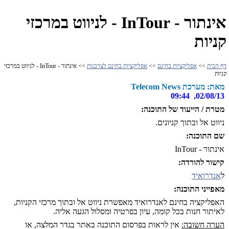
אינתור - InTour - לניווט במרכזי
קניות
דף הבית
>>
אפליקציות בחינם
>>
אפליקציות בחינם לצרכנות
>> אינתור - InTour - לניווט במרכזי
קניות
מאת: מערכת Telecom News
02/08/13, 09:44
מטרת / הייעוד של התוכנה:
ניווט אל ובתוך קניונים.
שם התוכנה:
אינתור - InTour
קישור להורדה:
ל
אנדרואיד
מאפייני התוכנה:
האפליקציה בחינם לאנדרואיד מאפשרת ניווט אל ובתוך מרכזי הקניות,
לאיתור חנות בכל קומה, עיון בפרטיה ומסלול הגעה אליה.
הערה חשובה:
אין לראות בפרסום התוכנה באתר בגדר המלצה, או