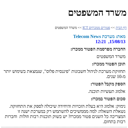
משרד המשפטים
דף הבית
>>
פטורים ממכרזים ICT
>> משרד המשפטים
מאת: מערכת Telecom News
15/08/13, 12:21
החברה מפרסמת הפטור ממכרז:
משרד המשפטים
תוכן הפטור ממכרז:
תחזוקת מערכת לניהול חשבונות "פיננסית פלוס", שנמצאת בשימוש יותר
מ-10 שנים.
הספק מקבל הפטור:
אלמוג תעשיות תוכנה.
סכום הפטור במכרז:
נימוק: אלמוג היא בעלת הזכויות והיחידה שיכולה לספק את התחזוקה.
נשאלת השאלה: למה מממשיכים להשתמש רק במערכת ישנה זו
המצריכה כל השנים פטור ממכרז? יש בשוק תוכנות רבות וזולות וחברות
רבות בתחום.