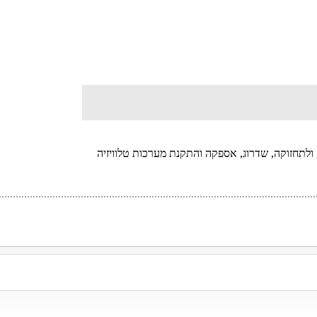
 מכרזים: לאחזקת מערכת RightFax, ולתחזוקה, שדרוג, אספקה והתקנת מערכות טלוויזיה