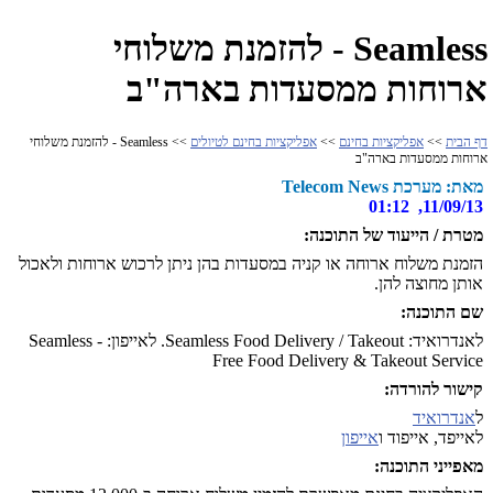
Seamless - להזמנת משלוחי
ארוחות ממסעדות בארה"ב
דף הבית
>>
אפליקציות בחינם
>>
אפליקציות בחינם לטיולים
>> Seamless - להזמנת משלוחי
ארוחות ממסעדות בארה"ב
מאת: מערכת Telecom News
11/09/13, 01:12
מטרת / הייעוד של התוכנה:
הזמנת משלוח ארוחה או קניה במסעדות בהן ניתן לרכוש ארוחות ולאכול
אותן מחוצה להן.
שם התוכנה:
לאנדרואיד: Seamless Food Delivery / Takeout. לאייפון: Seamless -
Free Food Delivery & Takeout Service
קישור להורדה:
ל
אנדרואיד
לאייפד, אייפוד ו
אייפון
מאפייני התוכנה: