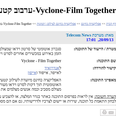
Vyclone-Film Together-ערבוב קטעי וידאו של אנשים באירוע לסרט אחד
דף הבית
>>
אפליקציות בחינם
>>
אפליקציות בחינם לצילום \ תמונות
>> Vyclone-Film Together-ערבוב קטעי וידאו של אנשים באירוע לסרט אחד
מאת: מערכת Telecom News
20/09/13, 17:01
מטרת / הייעוד של התוכנה:
סנכרון אוטומטי של סרטון וידאו שמצו
הזמן באירוע במכשירים אחרים לסרט וי
שם התוכנה:
Vyclone - Film Together
קישור להורדה:
ל
אנדרואיד
לאייפד, אייפוד ו
אייפון
מאפייני התוכנה:
האפליקציה בחינם מיועדת לשילוב קטעי
האוטומטית תוך דקות לסרט וידאו מעור
מצולם מסביב וכמה אנשים מצלמים את א
הערה חשובה:
אין לראות בפרסום התוכנה באתר בגדר המלצה, או להצביע על
לבחון התאמת כל תוכנה, שירות או יישום לצרכיו ולדרישותיו, גם אם הם מסו