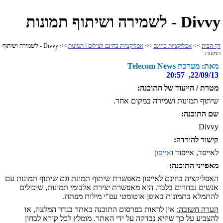
Divvy - לשמירה ושיתוף תמונות
דף הבית
>>
אפליקציות בחינם
>>
אפליקציות בחינם לצילום \ תמונות
>> Divvy - לשמירה ושיתוף
תמונות
מאת: מערכת Telecom News
22/09/13, 20:57
מטרת / הייעוד של התוכנה:
שיתוף תמונות ושמירה במקום אחד.
שם התוכנה:
Divvy
קישור להורדה:
לאייפד, אייפוד ו
אייפון
מאפייני התוכנה:
האפליקציה בחינם לאייפון מאפשרת שיתוף תמונת וגם שיתוף תמונות עם
אנשים נבחרים בלבד. היא מאפשרת יצירת אלבומי תמונות, שיכולים
להתמלא בתמונות באופן אוטומטי עפ"י מילות מפתח.
הערה חשובה:
אין לראות בפרסום התוכנה באתר בגדר המלצה, או
להצביע על כך שהיא נבדקה על ידי האתר. מומלץ לכל קורא לבחון