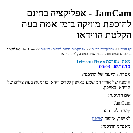
JamCam - אפליקציה בחינם
להוספת מוזיקה בזמן אמת בעת
הקלטת הווידאו
דף הבית
>>
אפליקציות בחינם
>>
אפליקציות בחינם לצילום \ תמונות
>> JamCam - אפליקציה
בחינם להוספת מוזיקה בזמן אמת בעת הקלטת הווידאו
מאת: מערכת Telecom News
05/10/13, 00:03
מטרת / הייעוד של התוכנה:
הוספה של אודיו המושמע באייפון לסרט ווידאו בו זמנית בעת צילום של
הווידאו באייפון.
שם התוכנה:
JamCam
קישור להורדה:
לאייפד, אייפוד ו
אייפון
מאפייני התוכנה: