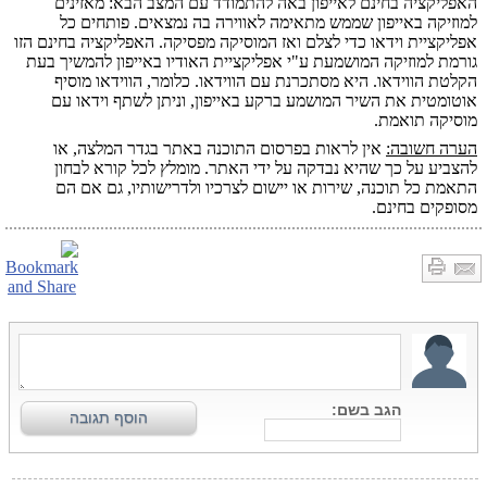
האפליקציה בחינם לאייפון באה להתמודד עם המצב הבא: מאזינים
למוזיקה באייפון שממש מתאימה לאווירה בה נמצאים. פותחים כל
אפליקציית וידאו כדי לצלם ואז המוסיקה מפסיקה. האפליקציה בחינם הזו
גורמת למוזיקה המושמעת ע"י אפליקציית האודיו באייפון להמשיך בעת
הקלטת הווידאו. היא מסתכרנת עם הווידאו. כלומר, הווידאו מוסיף
אוטומטית את השיר המושמע ברקע באייפון, וניתן לשתף וידאו עם
מוסיקה תואמת.
הערה חשובה:
אין לראות בפרסום התוכנה באתר בגדר המלצה, או
להצביע על כך שהיא נבדקה על ידי האתר. מומלץ לכל קורא לבחון
התאמת כל תוכנה, שירות או יישום לצרכיו ולדרישותיו, גם אם הם
מסופקים בחינם.