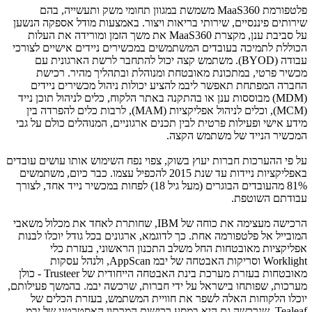
פלטפורמת
MaaS360
משמשת במגוון תחומי משק ותעשייה, בהם
שירותים פיננסיים, שירותי בריאות ויצור. באמצעות מודל אספקה הנשען
על סביבת ענן, מקצרת
MaaS360
את משך הזמן ומורידה את העלות
הכוללת לתמיכה בעובדים המשתמשים במכשירים ניידים אישיים לצורכי
עבודה
(BYOD)
. משתמש קצה יכול להתחבר לרשת הארגונית עם
מכשיר פרטי, במתכונת מאובטחת ומנוהלת ובתהליך מהיר. רכישת
החברה המפתחת תאפשר ליבמ להציע יכולות ניהול מכשירים ניידים
(
(MDM
מבוססות ענן או בהתקנה באתר הלקוח, כלים לניהול תוכן נייד
(MCM)
, וכלים לניהול אפליקציות
(MAM)
, לרבות כלים להפרדה בין
מידע אישי ופעילות פרטית לבין תכנים ארגוניים, המנוהלים כולם על גבי
המכשיר הנייד של משתמש הקצה.
על פי ההערכות חברות יעוץ בשוק, צפוי נפח השימוש אותו עושים עובדים
באפליקציות ניידות עד שנת 2015 להכפיל עצמו. כבר כיום, משתמשים
81% מהעובדים הבוגרים (מעל גיל 18) לפחות במכשיר נייד אחד, לצורך
עבודתם השוטפת.
הרכישה מעצימה את כוחה של
IBM
, שחותרת לאחד את מכלול משאבי
המובייל אל פלטפורמה אחת. כך לדוגמא, ארגונים בכל גודל יוכלו לבנות
אפליקציות מאובטחות החל משלב התכנון הראשוני, בעזרת כלי
Worklight
וסריקות האבטחה של יבמ
AppScan
, ולנהל עסקות
מאובטחות בעזרת מערכת בינת האבטחה הייחודית של
Trusteer
- כולן
מערכות, שפותחו בישראל על ידי חברות, שרכשה יבמ. בהמשך פעילותם,
יוכלו הלקוחות האלה לשפר את חוויית המשתמש, בעזרת הכלים של
Tealeaf
, שנרכשה גם היא במסע רכישות המרתון האסטרטגי של יבמ