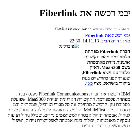
יבמ רכשה את Fiberlink
דף הבית
>>
רכישות ומיזוגים
>> יבמ רכשה את Fiberlink
יבמ רכשה את
Fiberlink
מאת:
חיים חביב
, 14.11.13, 22:30
חברת Fiberlink מפתחת
פלטפורמת ניהול תקשורת
ארגונית ניידת מאובטחת
בשם
MaaS360
. ראיון
בלעדי עם נשיא
Fiberlink
,
שנערך לפני כחודשיים בעת
ביקורו בישראל, מצוי
כאן
.
IBM רוכשת את חברת
Fiberlink Communications
מפנסילבניה,
מפתחת פלטפורמת התקשורת הארגונית הניידת
MaaS360
, שפועלת
בסביבת ענן. הרכישה מרחיבה את סל מוצרי המובייל, שמקדמת יבמ
במסגרת מיזם
MobileFirst
. הרכישה תאפשר ליבמ להציע פתרון מקיף
לניהול, אבטחה וניהול אבטחה למשתמשים ניידים, שכולל ניהול תנועות
עסקיות מאובטחות, יכולות בינת-אבטחה לאפליקציות ניידות, וטיפול
במשתמשים, תכנים ונתונים.