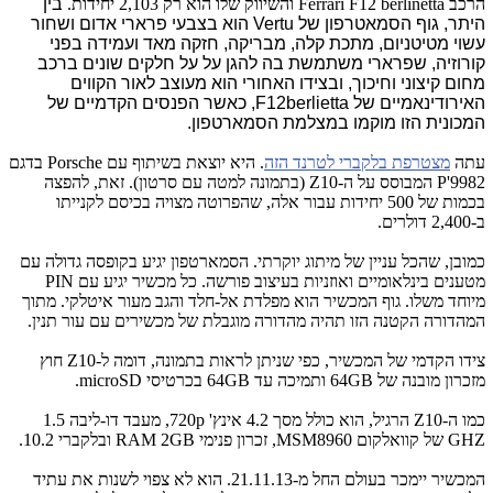
הרכב Ferrari F12 berlinetta והשיווק שלו הוא רק 2,103 יחידות.
בין
היתר, גוף הסמאטרפון של Vertu הוא בצבעי פרארי אדום ושחור
עשוי מטיטניום, מתכת קלה, מבריקה, חזקה מאד ועמידה בפני
קורוזיה, שפרארי משתמשת בה להגן על על חלקים שונים ברכב
מחום קיצוני וחיכוך, ו
בצידו האחורי הוא מעוצב לאור הקווים
האירודינאמיים של F12berlietta, כאשר הפנסים הקדמיים של
המכונית הזו מוקמו במצלמת הסמארטפון.
עתה
מצטרפת בלקברי לטרנד הזה
. היא יוצאת בשיתוף עם Porsche בדגם
P'9982 המבוסס על ה-Z10 (בתמונה למטה עם סרטון). זאת, להפצה
בכמות של 500 יחידות עבור אלה, שהפרוטה מצויה בכיסם לקנייתו
ב-2,400 דולרים.
כמובן, שהכל עניין של מיתוג יוקרתי. הסמארטפון יגיע בקופסה גדולה עם
מטענים בינלאומיים ואוזניות בעיצוב פורשה. כל מכשיר יגיע עם PIN
מיוחד משלו. גוף המכשיר הוא מפלדת אל-חלד והגב מעור איטלקי. מתוך
המהדורה הקטנה הזו תהיה מהדורה מוגבלת של מכשירים עם עור תנין.
צידו הקדמי של המכשיר, כפי שניתן לראות בתמונה, דומה ל-Z10 חוץ
מזכרון מובנה של 64GB ותמיכה עד 64GB בכרטיסי microSD.
כמו ה-Z10 הרגיל, הוא כולל מסך 4.2 אינץ' 720p, מעבד דו-ליבה 1.5
GHZ של קוואלקום MSM8960, זכרון פנימי RAM 2GB ובלקברי 10.2.
המכשיר יימכר בעולם החל מ-21.11.13. הוא לא צפוי לשנות את עתיד