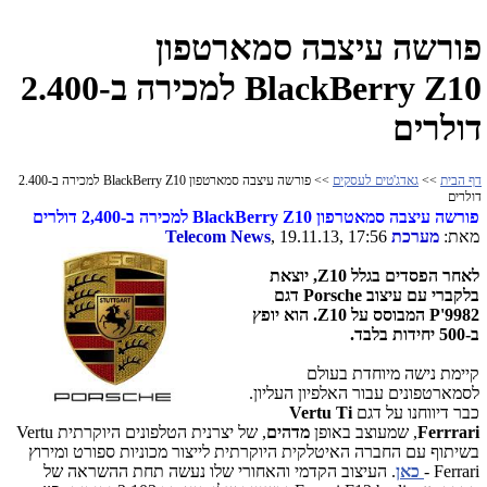
פורשה עיצבה סמארטפון
BlackBerry Z10 למכירה ב-2.400
דולרים
דף הבית
>>
גאדג'טים לעסקים
>> פורשה עיצבה סמארטפון BlackBerry Z10 למכירה ב-2.400
דולרים
פורשה עיצבה סמאטרפון BlackBerry Z10 למכירה ב-2,400 דולרים
מאת:
מערכת
, 19.11.13, 17:56
Telecom News
לאחר הפסדים בגלל Z10, יוצאת
בלקברי עם עיצוב Porsche דגם
P'9982 המבוסס על Z10. הוא יופץ
ב-500 יחידות בלבד.
קיימת נישה מיוחדת בעולם
לסמארטפונים עבור האלפיון העליון.
כבר דיווחנו על דגם
Vertu Ti
Ferrrari
, שמעוצב באופן
מדהים
, של יצרנית הטלפונים היוקרתית Vertu
בשיתוף עם החברה האיטלקית היוקרתית לייצור מכוניות ספורט ומירוץ
Ferrari -
כאן
. העיצוב הקדמי והאחורי שלו נעשה תחת ההשראה של