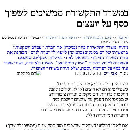
במשרד התקשורת ממשיכים לשפוך
כסף על יועצים
דף הבית
>>
עולם ה-ICT ותקשורת
>>
חדשות משרד התקשורת
>> במשרד התקשורת ממשיכים
לשפוך כסף על יועצים
ניתוח: משרד התקשורת בחר (במכרז) את חברת "עמרב השקעות"
בראשותו של רם בלינקוב (בתמונה) לייעוץ ל"וועדת לנדס" הבוחנת את
עתיד השידור הציבורי בישראל. לא די במיליוני השקלים, שנשפכו
ונשפכים לייעוץ בתחום "השוק הסיטונאי", שאיננו ולא יהיה, כעת ישפכו
עוד כסף על רפורמה נוספת, שלא תהיה בשידור הציבורי.
מאת:
אבי וייס
, 1.12.13, 17:30
בישראל (כמו גם במקומות אחרים בעולם)
כשפוליטיקאים לא רוצים (או לא יכולים) לקבל
החלטות ברורות, הם מקימים ועדות ציבוריוות,
שימסמסו את העניין עד שהציבור ישכח במה
מדובר. החלק הרע והיותר מכוער (ציבורית) של
ועדות אלו הוא גדודי היועצים המתפרנסים מעבודת
הוועדות המיותרות הללו.
אם לא די במיליוני השקלים שנשפכים מזה כמה שנים (וימשיכו להישפך)