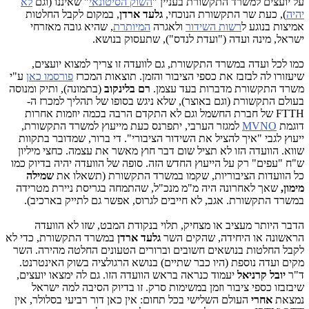
על יועצים למשרד התקשורת בעניין "
השוק הסיטונאי
" שאיננו (וגם
לא
יהיה
), כעת שר התקשורת הנוכחי,
גלעד ארדן
, במקום לקבל החלטות
אמיצות בנוגע ל
רשות השידור
ולאגרה
המיותרת
, שהיא גובה מאזרחי
ישראל, מינה ועדה ("ועדת לנדס"), שתעסוק בנושא.
כמו לכל ועדה במשרד התקשורת, גם לוועדה זו צריך למצוא יועצים,
שיעזורו לה לבזבז את כספי הציבור והזמן. תוצאות המכרז
פורסמו כאן
ע"י
משרד התקשורת מדברות בעד עצמן.
רם בלינקוב
(בתמונה), ותיק ומנוסה
בעולם התקשורת (וגם באוצר), שלא ניגש בסופו של תהליך למכרז ה-
FTTH של חברת החשמל וגם לא התקדם הרבה בכמה יוזמות אחרות
דוגמת
MVNO
למגזר הערבי, יתפרנס כעת מייעוץ למשרד התקשורת,
ייעוץ לגבי "איך להציל את השידור הציבורי". די ברור, שמדובר בתקוות
שווא. הוועדה הזו לא תציל שום דבר חוץ מאשר את עצמה. כחצי מיליון
ש"ח "עפים" רק על הייעוץ החדש הזה. סופה של הוועדה יהיה בדיוק כמו
כל הוועדות הציבוריות, שקמו במשרד התקשורת (תשאלו את
שמילה
מימון,
שאך לאחרונה היה מ"מ מנכ"ל, שהתמחה בגריסת ניירת מטרידה
במשרד התקשורת. אגב, לא חייבים לגרוס, אפשר גם לתייק בארכיב).
הדבר היותר מעציב או מצחיק, תלוי בנקודת המבט, שזו לא הוועדה
הראשונה או היחידה, שהקים השר
גלעד ארדן
במשרד התקשורת, כדי לא
לקבל החלטות בנושאים חשובים וברורים הטעונים החלטה מהירה. השר
מקים ועדה נוספת (היו כבר שתיים) בנושא הרגולציה בשוק האינטרנט.
ד"ר
יובל קרניאל
יעמוד כנראה בראש הוועדה הזו. גם לה ימצאו יועצים,
שיבזבזו כספי ציבור וזמן במשימות סרק. זו בדיוק הסיבה למה ישראל
נמצאת
אחרי
העולם השלישי בכל תחום: אין כאן דור רביעי בסלולר, אין