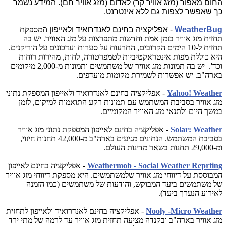
החום מאפור (מזג אוויר קר) לאדום (מזג אוויר חם). המידע נשמר
כך שאפשר לצפות גם ללא אינטרנט.
WeatherBug
- אפליקציה בחינם לאנדרואיד ולאייפון ה
מספקת
תחזית מזג אוויר בזמן אמת וחדשות מתפרצות על מזג האוויר. יש בה
תחזית ל-10 הימים הקרובים, התרעות על סערות ועדכונים על הוריקנים.
היא כוללת מפות אינטראקטיביות לטמפרטורה, לחות, מהירות רוחות
וכד'. יש בה תמונות מזג אוויר של משתמשים ותמונות מ-2,000 מיקומים
בארה"ב. יש אפשרות לשמירת מקומות מועדפים.
Yahoo! Weather
- אפליקציה בחינם לאנדרואיד ולאייפון המספקת נתוני
מזג אוויר בסביבת המשתמש עם תמונות רקע התואמות למיקום, לזמן
במשך היום ולתנאי מזג האוויר המקומיים.
Solar: Weather
- אפליקציה בחינם לאייפון
המספקת נתוני מזג אוויר
בסביבת המשתמש. הנתונים מגיעים בארה"ב מ-42,000 תחנות חיזוי,
ומ-29,000 תחנות בשאר מדינות העולם.
Weathermob - Social Weather Reprting
- אפליקציה בחינם לאייפון
המבוססת על דיווחי מזג אוויר שלמשתמשים. היא
מספקת דיווחי מזג אוויר
של משתמשים ביעד המבוקש, והודעות של משתמשים (כמו הזמנה
לאירוע הנערך ביעד).
Nooly -Micro Weather
- אפליקציה בחינם לאנדרואיד ולאייפון לתחזית
מזג אוויר בארה"ב ובקנדה
מציעה תחזית מזג אוויר עד לרמה של מתי ירד