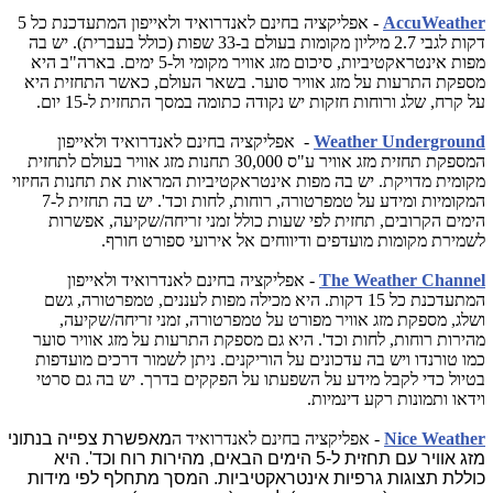
AccuWeather
- אפליקציה בחינם לאנדרואיד ולאייפון ה
מתעדכנת כל 5
דקות לגבי 2.7 מיליון מקומות בעולם ב-33 שפות (כולל בעברית). יש בה
מפות אינטראקטיביות, סיכום מזג אוויר מקומי ול-5 ימים. בארה"ב היא
מספקת התרעות על מזג אוויר סוער. בשאר העולם, כאשר התחזית היא
על קרח, שלג ורוחות חזקות יש נקודה כתומה במסך התחזית ל-15 יום.
Weather Underground
- אפליקציה בחינם לאנדרואיד ולאייפון
המספקת תחזית מזג אוויר ע"ס 30,000 תחנות מזג אוויר בעולם לתחזית
מקומית מדויקת. יש בה מפות אינטראקטיביות המראות את תחנות החיזוי
המקומיות ומידע על טמפרטורה, רוחות, לחות וכד'. יש בה תחזית ל-7
הימים הקרובים, תחזית לפי שעות כולל זמני זריחה/שקיעה, אפשרות
לשמירת מקומות מועדפים ודיווחים אל אירועי ספורט חורף.
The Weather Channel
- אפליקציה בחינם לאנדרואיד ולאייפון
המתעדכנת כל 15 דקות. היא מכילה מפות לעננים, טמפרטורה, גשם
ושלג, מספקת מזג אוויר מפורט על טמפרטורה, זמני זריחה/שקיעה,
מהירות רוחות, לחות וכד'. היא גם מספקת התרעות על מזג אוויר סוער
כמו טורנדו ויש בה עדכונים על הוריקנים. ניתן לשמור דרכים מועדפות
בטיול כדי לקבל מידע על השפעתו על הפקקים בדרך. יש בה גם סרטי
וידאו ותמונות רקע דינמיות.
Nice Weather
- אפליקציה בחינם לאנדרואיד ה
מאפשרת צפייה בנתוני
מזג אוויר עם תחזית ל-5 הימים הבאים, מהירות רוח וכד'. היא
כוללת תצוגות גרפיות אינטראקטיביות. המסך מתחלף לפי מידות