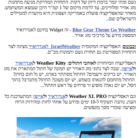
גשם ומתי יגמר ברמת דיוק של דקות. התחזית המדויקת מגיעה מתחנות
מזג אוויר ומלוויינים, עד לרמת מיקום של 1 קמ"ר היכן שנמצא המשתמש.
מאחר שהאפליקציה פועלת באמריקה הצפונית היא מיועדת למטיילים
הישראלים שם..
Blue Gear Theme Go Weather
- זה Widget בחינם לאנדרואיד
ה
מספק מידע על מרכיבי מזג אוויר.
וכבונוס
: האפליקציה המקומית
IsraelWeather לאנדרואיד
מציגה לצד
התחזית המפורטת גם תחזית גשם ותמונות מכ"ם.
האפליקציה המיוחדת
לאוהבי חתולים
:
Weather Kitty ל
אנדרואיד
ול
אייפון
, שבה לצד נתוני מזג האוויר יש תמונה של חתול המתארת את מזג
האוויר. יש ברקים ורעמים? החתול מסתתר בארגז, יש גל חום בחוץ?
החתול מתחמם להנאתו בשמש, יש יום מעונן? החתול מתכרבל בתוך
הסל, יש יום נאה? מופיע זר פרחים על ראש החתול...
וגם האפליקציה
Weather XL PRO ל
אנדוראיד
ול
אייפו
ן
המתעדכנת כל
העת, נותנת תשקיף ל-10 ימים ומידע על אחוזי לחות ומהירות הרוח
ומציעה שומרי מסך מונפשים.