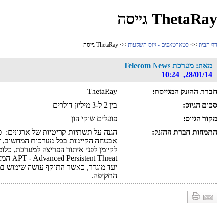
ThetaRay גייסה
דף הבית
>>
סטארטאפים - גיוס השקעות
>> ThetaRay גייסה
מאת: מערכת Telecom News
28/01/14, 10:24
חברת ההזנק המגייסת:
ThetaRay
סכום הגיוס:
בין 2 ל-3 מיליון דולרים
מקור הגיוס:
פועלים שוקי הון
התמחות חברת ההזנק:
הגנה על תשתיות קריטיות של ארגונים:
פת
אבטחה הקיימות בכל מערכות המחשוב, ש
לקיומן לפני איתור הפריצה למערכת, כל
APT - Advanced Persistent Threat ה
מא
יעד מוגדר, כאשר התוקף עושה שימוש במג
התקיפה.