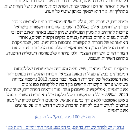
כל העת ובכל רמות הניהול, פעילויות רבות לשדרוג שירות הלקוחות.
השקת האתר החדש והאפליקציות המתקדמות מהווה סוג של נקודת שיא
בתהליך זה, אך הוא יימשך באופן שוטף כל העת.
ממחקרים, שערכה בזק, עולה כי 61% מהציבור פונים לאינטרנט כדי
לצרוך שירותים. אולם כ-30% חושבים, שחברות תקשורת בישראל
צריכות להרחיב את מגוון הפעילות, שניתן לבצע באתר האינטרנט וכי
לעומת גופים אחרים במדינה (בניהם בנקים וקופות חולים), אתרי
האינטרנט של חברות התקשורת נתפסות כבינוניות. בזק, שמתמקדת
בעולם הדיגיטל במגוון האינטראקציות שלה עם הלקוחות, זיהתה את
הצורך תחום השירות העצמי, ולכן פיתחה פלטפורמה דיגיטלית חדשנית,
בתחום השירות העצמי.
מחקרים בעולם מראים, שיש עליה והעדפה משמעותית של לקוחות
המעוניינים בביצוע פעולות באופן עצמאי. חברות התקשורת בעולם זיהו
את הפוטנציאל של השירות העצמי וכבר בשנת 2013 נרשמה צמיחה
בשימוש ערוצי תקשורת חדשים בין חברות ללקוחות כמו צ'טים
אינטרנטיים, אפליקציות, פייסבוק ועוד. עוד מראים המחקרים, שעד שנת
2020 כ-85% מכלל ההתקשרות של הלקוח מול הארגונים השונים תנוהל
באופן אוטומטי ללא צורך במענה אנושי. ארגונים הולכים לכיוון של מגוון
ערוצים לתקשור עם לקוחות החברה, כאשר הדגש הוא על ערוצים
אינטרנטיים.
איפה יש 100 מגה בבזק? - לחץ כאן
עדכון: יש למהר לשדרג בחינם, כי המבצע נגמר תוך יומיים - ראה כאן