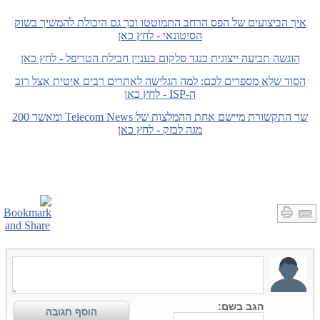
איך הביצועים של הפס הרחב התמוטטו וכך גם היכולת להמשיך בשוק
הסיטונאי - לחץ כאן
הוגשה תביעה ייצוגית כנגד סלקום בעניין חבילת הטריפל - לחץ כאן
הסוד שלא מספרים לכם: למה הגלישה לאתרים רבים איטית אצל רוב
ה-ISP - לחץ כאן
שר התקשורת מיישם אחת ההמלצות של Telecom News ומאשר 200
מגה לבזק - לחץ כאן