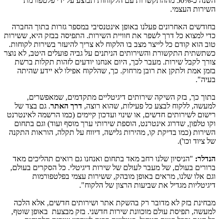
השנה כ-50% מההתקשרות עם הלקוחות תבוצע על ידי פלטפורמת
השירות העצמי.
בחודשים האחרונים פעלנו באופן אינטנסיבי במספר גזרות בתוך החברה
כדי למצוא כל דרך לשפר את חוויית השירות. התפיסה בבזק היא, ששירות
טוב הוא קודם כל לייצר מצב בו הלקוח לא צריך להיעזר בשירות לקוחות.
כשתשתית התקשורת והשירותים הניתנים על גביה פועלים היטב, לא נוצר
צורך לקבל שירות. מעבר לכך, היום אנחנו יודעים לזהות תקלות ברשת
בזמן אמת ולתקן את רובן מרחוק. כך, שהלקוח אפילו לא יידע שהיתה
בעיה".
בתוך כך, בזק השיקה שירותים דיגיטליים מתקדמים, שמאפשרים,
למעשה, ללקוח לבצע כל פעילות, שהוא רוצה,
דרך האתר
. גם בצד של
רישום לשירותים חדשים, או שינוי ועדכון קיימים (כמו הרשמה לאינטרנט
וקו טלפון, שדרוג אינטרנט, הוספת שירותי ערך מוסף ועוד) וגם בתחום
השירות (כמו בדיקת קו, מהירות גלישה, דיווח על תקלה, הוראות התקנה
של ציוד וכו').
הנדלר:
"הניסיון שלנו רחב מאד בתחום ואנחנו גם רואים תהליכים מאד
ברורים בעולם, של מעבר לעולם של שירות דיגיטלי. כל הסקרים בעולם,
וגם אלו שלנו, מראים באופן מובהק, ששירות עצמי בפלטפורמות
דיגיטליות מגדיל את שביעות הרצון של הלקוח".
מבחינת בזק לא מדובר רק בהשקת אתר ושירותים חדשים, אלא הלכה
למעשה, תפיסת עולם מוכוונת שירות חדשני. בזק מבצעת באופן שוטף,