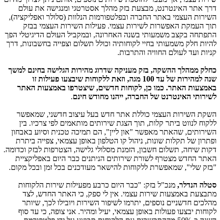
דרך אתר האינטרנט, מבצעת בזק מהלך אסטרטגי ומנגישה את עולם
השירות העצמי באתר החברה ובפלטפורמות הנלוות (סלולר ואפליקציה),
תוך העמקת האפשרות לשירות עצמי. פעילות השירות העצמי בבזק
התפתחה בקצב משמעותי בשנה האחרונה, ובמקביל העולם הדיגיטלי הפך
להיות חלק משמעותי בחיי לקוחותיה וכולל תשלום וצפייה בחשבונות, דרך
קניות ועד לעולם החוויה והתרבות.
כחלק ממהלך ההשקה, בזק מעניקה שדרוג מהירות הגלישה בחינם למשך
שנה למהירות של עד 100 מגה, וזאת ללקוחות שיבצעו פעילות זו
באמצעות האתר. כמו כן, לקוחות חדשים, שיצטרפו באמצעות האתר
לשירותי האינטרנט של החברה, ייהנו מחודש חינם
.
השקת השירות העצמי כוללת אתר חדש בעל עיצוב חדשני, שמאפשר
ללקוח לנווט ביתר קלות, תוך הצגת שירותים מותאמים לפי צרכיו. בין
השירותים, שהאתר מאפשר "און ליין", הם תמיכה טכנית וסיוע באבחון
ופתרון של תקלות שונות, ניהול קו הטלפון באופן עצמאי, צפייה ביתרת
דקות שיחה, תשלום חשבון, הזמנת מסלולי גלישה, הצטרפות לבזק וכדומה.
האתר החדש מצטרף לשורת שירותים הניתנים כבר היום באפליקציית
"בזק שלי", שמאפשרת ללקוחות להישאר מעודכנים בכל זמן ובכל מקום.
סטלה הנדלר,
מנכ"ל בזק: "כבר היום כרבע מפעילות שירות הלקוחות
מתבצעת באמצעות שירות עצמי. אין לי ספק, כי האתר החדש, לצד
מהלכים חדשניים נוספים, יתרמו לשיפור השירות ויובילו לכך, שיותר
לקוחות יבצעו פעולות באופן עצמאי, יעיל ומהיר. אני צופה, כי עד סוף