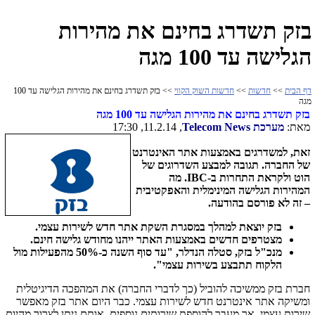
בזק תשדרג בחינם את מהירות
הגלישה עד 100 מגה
דף הבית
>>
חדשות
>>
חדשות השוק הקווי
>> בזק תשדרג בחינם את מהירות הגלישה עד 100
מגה
בזק תשדרג בחינם את מהירות הגלישה עד 100 מגה
מאת:
מערכת
Telecom News
, 11.2.14, 17:30
זאת, למשדרגים באמצעות אתר האינטרנט
של החברה. תגובה למבצע השדרוגים של
הוט ולקראת התחרות ב-
IBC
. מה
המהירות הגלישה המינימלית והאפקטיבית
– זה לא פורסם בהודעה.
בזק יוצאת למהלך במסגרת השקת אתר חדש לשירות עצמי.
מצטרפים חדשים באמצעות האתר ייהנו מחודש גלישה חינם.
מנכ"ל בזק, סטלה הנדלר, "עד סוף השנה כ-50% מהפעילות מול
הלקוח תתבצע בשירות עצמי".
חברת בזק ממשיכה להוביל (כך לדברי החברה) את המהפכה הדיגיטלית
ומשיקה אתר אינטרנט חדש לשירות עצמי. כבר היום אתר בזק מאפשר
שירות עצמי, אך מעבר להוספת שירותים נוספים, אותם ניתן לצרוך מהיום