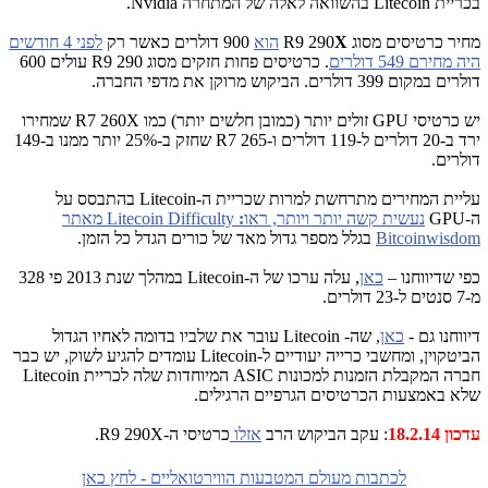
בכריית
Litecoin
בהשוואה לאלה של המתחרה
Nvidia
.
מחיר כרטיסים מסוג
X
R9 290
הוא
900 דולרים כאשר רק
לפני 4 חודשים
היה מחירם 549 דולרים
. כרטיסים פחות חזקים מסוג
R9 290
עולים 600
דולרים במקום 399 דולרים. הביקוש מרוקן את מדפי החברה.
יש כרטיסי GPU זולים יותר (כמובן חלשים יותר) כמו R7 260X שמחירו
ירד ב-20 דולרים ל-119 דולרים ו-R7 265 שחזק ב-25% יותר ממנו ב-149
דולרים.
עליית המחירים מתרחשת למרות שכריית ה-
Litecoin
בהתבסס על
ה-
GPU
נעשית קשה יותר ויותר, ראו
:
Litecoin Difficulty מאתר
Bitcoinwisdom
בגלל מספר גדול מאד של כורים הגדל כל הזמן.
כפי שדיווחנו –
כאן
, עלה ערכו של ה-
Litecoin
במהלך שנת 2013 פי 328
מ-7 סנטים ל-23 דולרים.
דיווחנו גם -
כאן
, שה-
Litecoin
עובר את שלביו בדומה לאחיו הגדול
הביטקוין, ומחשבי כרייה יעודיים ל-
Litecoin
עומדים להגיע לשוק, יש כבר
חברה המקבלת הזמנות למכונות
ASIC
המיוחדות שלה לכריית
Litecoin
שלא באמצעות הכרטיסים הגרפיים הרגילים.
עדכון 18.2.14
: עקב הביקוש הרב
אזלו
כרטיסי ה-R9 290X.
לכתבות מעולם המטבעות הווירטואליים - לחץ כאן