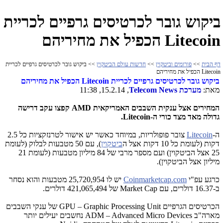
ביקוש גובר לכרטיסים גרפיים לכריית
Litecoin הכפיל את מחיריהם
דף הבית
>>
פורומים וביטקוין
>>
חדשות עולם הביטקוין
>> ביקוש גובר לכרטיסים גרפיים לכריית
Litecoin הכפיל את מחיריהם
ביקוש גובר לכרטיסים גרפיים לכריית
Litecoin
הכפיל את מחיריהם
מאת:
מערכת
Telecom News
, 15.2.14, 11:38
המחירים אצל ענקית השבבים האמריקאית
AMD
קפצו עקב דרישה
גדולה מאד מצד כורי ה-
Litecoin
.
ה-
Litecoin
צובר פופולריות, במיוחד כאשר יש אישור לטרנזקציות כל 2.5
דקות (לעומת כל 10 דקות אצל ה
ביטקוין
), עם 50 מטבעות לבלוק (לעומת
25 אצל הביטקוין) ועם מספר מרבי של 84 מיליון מטבעות (לעומת 21
מיליון אצל הביטקוין).
כרגע עפ"י
Coinmarketcap.com
יש לו 25,720,954 מטבעות והוא נסחר
ב-16.37 דולרים, עם
Market Cap
של 421,065,494 דולרים.
הכרטיסים הגרפיים
GPU – Graphic Processing Unit
של ענקי השבבים
מארה"ב
ADM – Advanced Micro Devices
נחשבים יעילים יותר