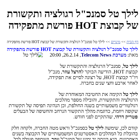
לילך טל סמנכ"ל רגולציה ותקשורת
של קבוצת HOT פורשת מתפקידה
דף הבית
>>
מינויים
>> לילך טל סמנכ"ל רגולציה ותקשורת של קבוצת HOT פורשת מתפקידה
לילך טל סמנכ"ל רגולציה ותקשורת של קבוצת
HOT
פורשת מתפקידה
מאת:
מערכת
Telecom News
, 26.2.14, 20:00
לילך טל
, סמנכ"ל הרגולציה והתקשורת של
קבוצת
HOT
, הודיעה הבוקר ל
הרצל עוזר
, מנכ"ל
ויו"ר קבוצת
HOT
, על רצונה לסיים את תפקידה,
לאחר ארבע וחצי שנים בחברה.
לילך טל
הקימה את החטיבה המאוחדת של
הרגולציה והתקשורת, והובילה מספר מהלכים
רגולטורים משמעותיים בשנה החולפת, וכן הנהיגה תפיסה של תקשורת
שקופה ויוזמת, כדוגמת מהלך התקשור הנרחב והחשיפה של הבעלים
פטריק דרהי
, שהתקיים לפני חודש.
קודם לכן, שימשה
לילך טל
כסמנכ"ל וראש מטה החברה, ולקחה חלק
בהובלת כל המהלכים האסטרטגים המשמעותיים של הקבוצה בשנים
האחרונות. היא הייתה יד ימינו של המנכ"ל
עוזר
, ושותפה פעילה לכל