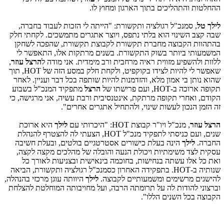
ההחלטות והתהליכים בתוך הארגון ומחוץ לו.
לילך טל
, סמנכ"ל רגולציה ותקשורת: "הייתה לי הזכות לעבוד בחברה,
שבה קצב השינוי הוא בלתי נתפס, ויוצר אתגרים מתמשכים. לקחתי חלק
בהתהוות הקבוצה מחברת תקשורת לקבוצת תקשורת, שהפכה לשחקן
המשמעותי ביותר בשוק התקשורת. בשנים מרתקות אלו, התאפשר לי
ללוות ולהשפיע מזווית ראיה מרחבית ורב מימדית. אני מודה ל
הרצל עוזר
,
שאפשר לי להיות לצידו בקוקפיט, ולקחת חלק במסע הזה של
HOT
, תוך
שהוא נותן בי אמון מלא, והזדמנות להיות שותפה בכל דבר ועניין. לאחר
תקופה ארוכה ב-
HOT
, ועם פרישתו של
הרצל
מתפקיד המנכ"ל בשבוע
הקודם, ואחרי תקופה מרתקת, אינטנסיבית ורבת עשיה, אני מרגישה, כי
זה הזמן הנכון לעשות שינוי, ולהתחיל אתגרים אחרים".
הרצל עוזר
, מנכ"ל ויו"ר קבוצת
HOT
: "היכרותי עם
לילך
היא ארוכת
שנים, ועם כניסתי לתפקיד מנכ"ל
HOT
, הצעתי לה להצטרף להנהלת
החברה.
לילך
הינה בעלת כישורים אסטרטגיים בולטים, ובעלת חשיבה
עסקית לצד משימתיות ויכולת הנעה והובלה של מהלכים מקצה לקצה,
ואת כל אלו עשתה בנחישות, בחוכמה בינאישית ובצניעות לאורך כל
שנותיה ב-
HOT
. בתפקידה האחרון כסמנכ"ל רגולציה ותקשורת, הביאה
להישגים מרשימים ומשמעותיים לקבוצה.
לילך
היוותה עוגן מרכזי בהנהלה,
וברצוני להודות לה על תרומתה הרבה, ועל מחויבותה המוחלטת להצלחת
הקבוצה בכל השנים הללו".