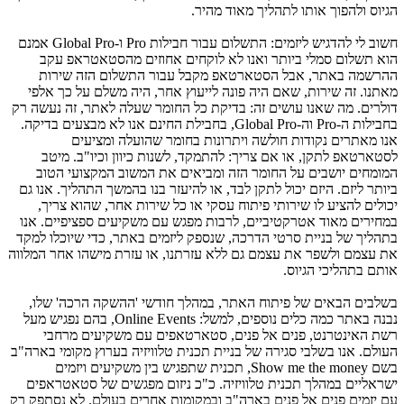
הגיוס ולהפוך אותו לתהליך מאוד מהיר.
חשוב לי להדגיש ליזמים: התשלום עבור חבילות Pro ו-Global Pro אמנם
הוא תשלום סמלי ביותר ואנו לא לוקחים אחוזים מהסטאטראפ עקב
ההרשמה באתר, אבל הסטארטאפ מקבל עבור התשלום הזה שירות
מאתנו. זה שירות, שאם היה פונה לייעוץ אחר, היה משלם על כך אלפי
דולרים. מה שאנו עושים זה: בדיקת כל החומר שעלה לאתר, זה נעשה רק
בחבילות ה-Pro וה-Global Pro, בחבילת החינם אנו לא מבצעים בדיקה.
אנו מאתרים נקודות חולשה ויתרונות בחומר שהועלה ומציעים
לסטארטאפ לתקן, או אם צריך: להתמקד, לשנות כיוון וכיו"ב. מיטב
המומחים יושבים על החומר הזה ומביאים את המשוב המקצועי הטוב
ביותר ליזם. היזם יכול לתקן לבד, או להיעזר בנו בהמשך התהליך. אנו גם
יכולים להציע לו שירותי פיתוח עסקי או כל שירות אחר, שהוא צריך,
במחירים מאוד אטרקטיביים, לרבות מפגש עם משקיעים ספציפיים. אנו
בתהליך של בניית סרטי הדרכה, שנספק ליזמים באתר, כדי שיוכלו למקד
את עצמם ולשפר את עצמם גם ללא עזרתנו, או עזרת מישהו אחר המלווה
אותם בתהליכי הגיוס.
בשלבים הבאים של פיתוח האתר, במהלך חודשי 'ההשקה הרכה' שלו,
נבנה באתר כמה כלים נוספים, למשל: Online Events, בהם נפגיש מעל
רשת האינטרנט, פנים אל פנים, סטארטאפים עם משקיעים מרחבי
העולם. אנו בשלבי סגירה של בניית תכנית טלוויזיה בערוץ מקומי בארה"ב
בשם Show me the money, תכנית שתפגיש בין משקיעים ויזמים
ישראליים במהלך תכנית טלוויזיה. כ"כ ניזום מפגשים של סטאטראפים
עם יזמים פנים אל פנים בארה"ב ובמקומות אחרים בעולם. לא נסתפק רק