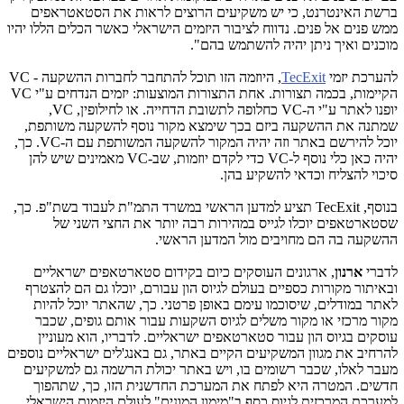
ברשת האינטרנט, כי יש משקיעים הרוצים לראות את הסטאטראפים
ממש פנים אל פנים. נדווח לציבור היזמים הישראלי כאשר הכלים הללו יהיו
מוכנים ואיך ניתן יהיה להשתמש בהם".
להערכת יזמי
TecExit
, היוזמה הזו תוכל להתחבר לחברות ההשקעה - VC
הקיימות, בכמה תצורות. אחת התצורות המוצעות: יזמים הנדחים ע"י VC
יופנו לאתר ע"י ה-VC כחלופה לתשובת הדחייה. או לחילופין, VC,
שמתנה את ההשקעה ביזם בכך שימצא מקור נוסף להשקעה משותפת,
יוכל להירשם באתר וזה יהיה המקור להשקעה המשותפת עם ה-VC. כך,
יהיה כאן כלי נוסף ל-VC כדי לקדם יוזמות, שב-VC מאמינים שיש להן
סיכוי להצליח וכדאי להשקיע בהן.
בנוסף, TecExit תציע למדען הראשי במשרד התמ"ת לעבוד בשת"פ. כך,
שסטארטאפים יוכלו לגייס במהירות רבה יותר את החצי השני של
ההשקעה בה הם מחויבים מול המדען הראשי.
לדברי
ארנון
, ארגונים העוסקים כיום בקידום סטארטאפים ישראליים
ובאיתור מקורות כספיים בעולם לגיוס הון עבורם, יוכלו גם הם להצטרף
לאתר במודלים, שיסוכמו עימם באופן פרטני. כך, שהאתר יוכל להיות
מקור מרכזי או מקור משלים לגיוס השקעות עבור אותם גופים, שכבר
עוסקים בגיוס הון עבור סטארטאפים ישראליים. לדבריו, הוא מעוניין
להרחיב את מגוון המשקיעים הקיים באתר, גם באנג'לים ישראליים נוספים
מעבר לאלו, שכבר רשומים בו, ויש באתר יכולת הרשמה גם למשקיעים
חדשים. המטרה היא
לפתח את המערכת החדשנית הזו, כך, שתהפוך
למערכת המרכזית לגיוס כסף ב"מימון המונים" לעולם היזמות הישראלי.