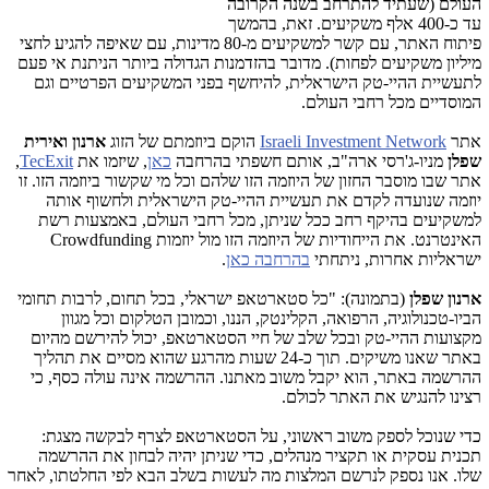
העולם (שעתיד להתרחב בשנה הקרובה
עד כ-400 אלף משקיעים. זאת, בהמשך
פיתוח האתר, עם קשר למשקיעים מ-80 מדינות, עם שאיפה להגיע לחצי
מיליון משקיעים לפחות). מדובר בהזדמנות הגדולה ביותר הניתנת אי פעם
לתעשיית ההיי-טק הישראלית, להיחשף בפני המשקיעים הפרטיים וגם
המוסדיים מכל רחבי העולם.
אתר
Israeli Investment Network
הוקם ביוזמתם של הזוג
ארנון ואירית
שפלן
מניו-ג'רסי ארה"ב, אותם חשפתי בהרחבה
כאן
, שיזמו את
TecExit
,
אתר שבו מוסבר החזון של היוזמה הזו שלהם וכל מי שקשור ביוזמה הזו. זו
יוזמה שנועדה לקדם את תעשיית ההיי-טק הישראלית ולחשוף אותה
למשקיעים בהיקף רחב ככל שניתן, מכל רחבי העולם, באמצעות רשת
האינטרנט. את הייחודיות של היוזמה הזו מול יוזמות Crowdfunding
ישראליות אחרות, ניתחתי
בהרחבה כאן
.
ארנון שפלן
(בתמונה): "כל סטארטאפ ישראלי, בכל תחום, לרבות תחומי
הביו-טכנולוגיה, הרפואה, הקלינטק, הננו, וכמובן הטלקום וכל מגוון
מקצועות ההיי-טק ובכל שלב של חיי הסטארטאפ, יכול להירשם מהיום
באתר שאנו משיקים. תוך כ-24 שעות מהרגע שהוא מסיים את תהליך
ההרשמה באתר, הוא יקבל משוב מאתנו. ההרשמה אינה עולה כסף, כי
רצינו להנגיש את האתר לכולם.
כדי שנוכל לספק משוב ראשוני, על הסטארטאפ לצרף לבקשה מצגת:
תכנית עסקית או תקציר מנהלים, כדי שניתן יהיה לבחון את ההרשמה
שלו. אנו נספק לנרשם המלצות מה לעשות בשלב הבא לפי החלטתו, לאחר