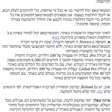
ההרשמה.
הסטארטאפ יכול להיעזר בנו או בכל מי שיחפוץ, כדי להתקדם לשלב הבא,
או לקבל החלטות בעצמו. אנו מספקים לסטארטאפ ולמשקיע את כל
הכלים כדי לקבל החלטות נכונות ולבצע את תהליך ההשקעה בצורה
חכמה, שקופה ומקוונת".
לאחר ההרשמה הראשונית באתר, הסטארטאפ יכול לבחור באחת מ-3
החלופות הבאות (מפורט בהרחבה
כאן
):
א
. חשיפה כ-Novice. זו חשיפה חינמית, שבה רק פרטי חברת
הסטארטאפ מתפרסמים באתר, ללא החומר המקצועי ומבלי שהחומר הזה
עבר בדיקה מקצועית מעמיקה.
ב
. חבילת Pro, בעלות חד-פעמית של 249 דולרים, החברה היזמית
מתפרסמת באתר ונחשפת למשך 3 חודשים לכ-6,500 משקיעים מצפון
אמריקה (ארה"ב וקנדה). זאת, עם כל הפרטים וכל הכלים שיש באתר.
ג
. חבילת Global Pro. בעלות חד-פעמית של 399 דולרים, החברה נחשפת
לכל 40 אלף המשקיעים מ-23 מדינות בעולם שיש באתר, עם חשיפה
מלאה בכל כלי ההפצה הקיימים באתר.
אגב, יש גם Refund, כמיטב המסורת הצרכנית האמריקאית, לפי התנאים
שיש
כאן
, למי שלא מקבל השקעה.
ארנון שפלן
: "מה שחשוב לדעת, שכרגע כל המשקיעים הם אנג'לים מכל
העולם, שמתעניינים בטכנולוגיות ישראליות בכל התחומים ובכל מחזור
החיים של היזמות. האנג'לים מארה"ב מאושרים לפי החקיקה הקיימת