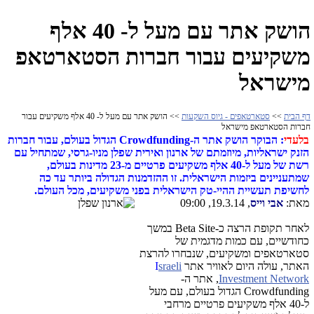
הושק אתר עם מעל ל- 40 אלף
משקיעים עבור חברות הסטארטאפ
מישראל
דף הבית
>>
סטארטאפים - גיוס השקעות
>> הושק אתר עם מעל ל- 40 אלף משקיעים עבור
חברות הסטארטאפ מישראל
בלעדי
: הבוקר הושק אתר ה-Crowdfunding הגדול בעולם, עבור חברות
הזנק ישראליות, מיוזמתם של ארנון ואירית שפלן מניו-גרסי, שמתחיל עם
רשת של מעל ל-40 אלף משקיעים פרטיים מ-23 מדינות בעולם,
שמתעניינים ביזמות הישראלית. זו ההזדמנות הגדולה ביותר עד כה
לחשיפת תעשיית ההיי-טק הישראלית בפני משקיעים, מכל העולם.
מאת:
אבי וייס
, 19.3.14, 09:00
לאחר תקופת הרצה כ-Beta Site במשך
כחודשיים, עם כמות מדגמית של
סטארטאפים ומשקיעים, שנבחרו להרצת
האתר, עולה היום לאוויר אתר
sraeli
I
Investment Network
, אתר ה-
Crowdfunding הגדול בעולם, עם מעל
ל-40 אלף משקיעים פרטיים מרחבי