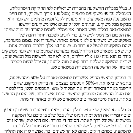
ג
. בגלל מגבלות ההשקעה בחברות ישראליות לפי החקיקה הישראלית,
המגבילה עד 99 משקיעים פרטיים (מעל 100 צריך תשקיף), היזם חייב
לחשב נכון כמה משקיעים הוא מעוניין לקבל וכמה מינימום השקעה הוא
מבקש מכל משקיע. הנתונים הללו קובעים אילו משקיעים ייחשפו
לסטארטאפ בכלים שיש באתר. אני ממליץ ליזמים להוריד עד כמה שניתן
את הסכום המינימלי למשקיע, כדי להגיע לשכבה יותר רחבה של
משקיעים. יש משקיעים לא מעטים באתר, שהגדירו את עצמם במערכת,
שהם משקיעים למשל לא יותר מ- 25 עד 50 אלף דולרים בחברה אחת.
כך, שאם סטארטאפ הגדיר לעצמו במערכת שמינימום ההשקעה ממשקיע
בודד בו הוא נניח 100 אלף דולרים, הוא לא יזכה לחשיפה מול המשקיעים,
שרמת ההשקעה שלהם יותר קטנה מזה. לדעתי, זה יכול להיות פספוס
מהכיוון של ההשקעה האפשרית בסטארטאפ.
ד
. המדען הראשי מספק אישורים לסטארטאפים על 50% מההשקעה,
בתנאי שיביאו את ה-50% הנוספים בעצמם. זה בדיוק המקום, שהם
יירשמו באתר והאתר יהווה את המקור ל-50% הנוספים הללו, כדי לסגור
את מעגל ההשקעה מהמדען הראשי. הצגת אישור כזה, של המדען הראשי
באתר, נותנת סיכוי מאוד טוב לסטארטאפ לגייס באתר ודי מהר.
ה
. כל סטארטאפ, שמתחיל בהליך הגיוס, מאוד רצוי עבורו, שיעדכן באופן
שוטף ומיידי את התקדמות הגיוס שלו, בכל שלב בו סיכם על השקעה
ממשקיע, שקיבל דרך האתר. הסיבה די ברורה: אם הוא יציג, שהוא גייס
כבר כסף ממשקיעים, למשקיעים הבאים בתור יהיה יותר קל להיכנס
להשקעה, כשהם רואים, שהם לא הראשונים. כך, אפשר לזרז את תהליך