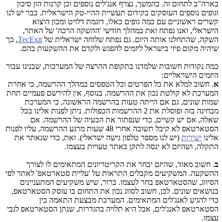
בארה"ב לתחום זה. בהמשך, נצרף אנג'לים נוספים וכן קרנות הון סיכון
וגופים נוספים העוסקים בקידום תעשיית ההיי-טק הישראלית. כבר יש לנו
קשרים ראשוניים עם כמה גופים כאלו, דוגמת דלויט ומכון היצוא
הישראלי, ואנו נפתח זאת במהלך חודשי 'ההשקה הרכה' של האתר,
השקה, שהתחלנו אותה היום. גם נפתח שלוחה ישראלית של
TecExit
, כך
שיהיה מקום פיזי בישראל ליזמים להפגש ולקדם את ההשקעות בהם.
כמה נקודות חשובות שלמדנו בתקופת ההרצה של המערכות, שבנינו עבור
היזמים הישראליים:
א
. חשוב למלא את כל הפרטים וכל הטפסים במהלך ההרשמה, כי אחרת
המערכת לא קולטת נכון את ההרשמה. בנוסף, אין להירשם פעמיים תחת
שמות שונים, גם אם הייתה טעות בהרשמה הראשונה, כי המערכת
מבחינה בזה ופוסלת את 2 ההרשמות הכפולות. ניתן לפנות אלינו בכל
שאלה, אם יש קשיים, כדי שנפתור את הבעיה של ההרשמה. אם
הסטארטאפ לא קיבל תשובה אחרי 48 שעות מרגע ההרשמה, עליו לפנות
אלינו
ישירות
(יש לנו מספר טלפון גישה ישראלי). זאת, כדי שנאתר את
התקלה, ושהיזם לא ינסה לתקן באתר טעויות בעצמו.
ב
. חשוב מאוד, שהיזם יבחר את הקריטריונים המתאימים לו לצורך
ההשקעה. המשקיעים מקבלים התראות על 'עליית סטארטאפ' לאתר לפי
הסיווג, שהסטארטאפ בחר לעצמו. ברור, שיש משקיעים המתעניינים
בנושאים שונים. לכן, חשוב לסווג נכון את התחום בו עוסק הסטארטאפ,
כדי להגיע לאנג'לים המתאימים. המערכת מבצעת התאמה בין
הסטארטאפ לאנג'לים, אבל היא תלויה בהגדרות, שנתן הסטארטאפ לגבי
עצמו.