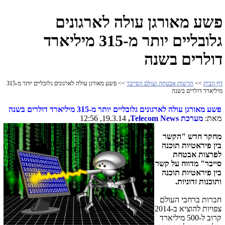
פשע מאורגן עולה לארגונים
גלובליים יותר מ-315 מיליארד
דולרים בשנה
דף הבית
>>
חדשות אבטחה ועולם הסייבר
>> פשע מאורגן עולה לארגונים גלובליים יותר מ-315
מיליארד דולרים בשנה
פשע מאורגן עולה לארגונים גלובליים יותר מ-315 מיליארד דולרים בשנה
מאת:
מערכת
Telecom News
,
19.3.14, 12:56
מחקר חדש "הקשר
בין פיראטיות תוכנה
לפרצות אבטחת
סייבר" מדווח על קשר
בין פיראטיות תוכנה
ותוכנות זדוניות.
חברות ברחבי העולם
צפויות להוציא ב-2014
קרוב ל-500 מיליארד