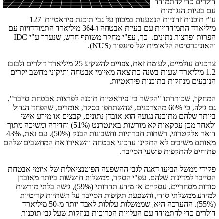
דולרים כדי להתמודד
עם בעיות הנגרמות
ע"י תוכנות זדוניות הנטענות במכוון על גבי תוכנת פיראטיות: 127
מיליארד התמודדויות עם בעיות אבטחה ו-364 מיליארד התמודדויות עם
הפרות ופרצות נתונים. כך, עפ"י מחקר משותף חדש, שנערך ע"י
IDC
והאוניברסיטה הלאומית של סינגפור (
NUS
).
צרכנים עולמיים, לעומת זאת, צפויים להשקיע 25 מיליארד דולרים ולבזבז
1.2 מיליארד שעות בשנה כתוצאה מאיומי אבטחה ותיקוני מחשב יקרים
הנובעים מנוזקות בתוכנות פיראטיות.
המחקר, שכותרתו "הקשר בין פיראטיות תוכנה לפרצות אבטחת סייבר",
גם גילה, כי 60% מהצרכנים, שהשתתפו בסקר, אומרים, שהפחד הגדול
ביותר שלהם מתוכנה נגועה הוא אובדן נתונים, קבצים או מידע אישי
ולאחר מכן עסקאות לא מורשות באינטרנט (51%) וחדירה ומשיכה מתוך
דואר אלקטרוני, רשתות חברתיות וחשבונות הבנק (50%). עם זאת, 43%
מאותם משיבים לא התקינו עדכוני אבטחה והשאירו את המחשבים שלהם
פתוחים להתקפות פושעי הסייבר.
פקידי ממשל הביעו דאגה לגבי ההשפעה הפוטנציאלית של איומי אבטחת
הסייבר למדינות שלהם. עפ"י הסקר, ממשלות חוששות ביותר מאובדן
סודות מסחריים, עסקיים או מידע תחרותי (59%), גישה בלתי מורשית
למידע ממשלתי סודי, והשפעת תקיפות הסייבר על תשתיות קריטיות
(55%). ההערכה היא, שממשלות עלולות לאבד יותר מ-50 מיליארד
דולרים כדי להתמודד עם העלויות הכרוכות בנוזקות שעל גבי תוכנות