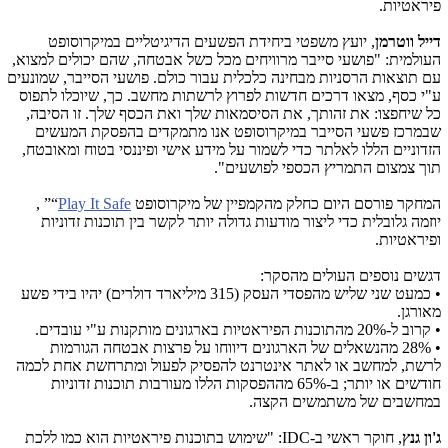
פיראטיות.
דייל ווטרמן
, יועץ משפטי ביחידת הפשעים הדיגיטליים במיקרוסופט
העולמית: "פושעי סייבר מרוויחים מכל כשל אבטחה, שהם יכולים למצוא,
עם תוצאות הרסניות מבחינה כלכלית עבור כולם. פושעי הסייבר, שמונעים
ע"י כסף, מצאו דרכים חדשות לפרוץ לרשתות מחשב. כך, שיוכלו לתפוס
כל שיחפצו: את זהותך, את הסיסמאות שלך ואת הכסף שלך. זו הסיבה,
שבמרכז פשעי הסייבר במיקרוסופט אנו מתמקדים בהפסקת המעשים
הזדוניים הללו לאלתר כדי לשמור על מידע אישי ופיננסי בטוח ומאובטח,
תוך צמצום התמריץ הכספי לפושעים".
המחקר פורסם היום כחלק מהקמפיין של מיקרוסופט
Play It Safe
“
” ,
יוזמה גלובלית כדי ליצור מודעות גדולה יותר לקשר בין תוכנות זדוניות
ופיראטיות.
דגשים נוספים העולים מהסקר:
• כמעט שני שליש מהפסדי העסק (315 מיליארד דולרים) יהיו בידי פשע
מאורגן.
• קרוב ל-20% מהתוכנות הפיראטיות בארגונים מותקנות ע"י עובדים.
• 28% מהנשאלים של הארגונים דיווחו על פרצות אבטחה הגורמות
לרשת, למחשב או לאתר אינטרנט להפסיק לפעול ומתרחשת אחת לכמה
חודשים או יותר; ב-65% מההפסקות הללו מעורבות תוכנות זדוניות
במחשבים של משתמשים הקצה.
ג'ון גנץ
, חוקר ראשי ב-
IDC
: "שימוש בתוכנות פיראטיות הוא כמו ללכת