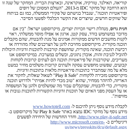
קוריאה, תאילנד, טורקיה, אוקראינה, ובארצות הברית. המחקר של שנה זו
הוא הרחבה של מחקר
IDC
מ-2013, "העולם המסוכן של זיופים
ופיראטיות תוכנה", שנבדל בגישתם של פקידי הממשלה, כמו גם בניתוח
של שווקים חדשים, שיוצרים את הקשר הכלכלי לפשעי הסייבר.
חגית גרוס
, מנהלת רישוי וזכויות יוצרים, מיקרוסופט ישראל: "בין אם
מדובר במשתמש בודד, עסק קטן, ארגון או אפילו מוסד ממשלתי, ראוי
לקנות מחשבים חדשים ממקורות אמינים על מנת להבטיח, שהם מקבלים
תוכנה מקורית. מיקרוסופט מחויבת להגן על הצרכנים שלה מהורדה או
רכישת תוכנה, שאינה מקורית, שחושפת קורבנות לתוכנות זדוניות היכולות
להוביל לגניבת זהות, אובדן נתונים, וכשלים במערכת. במיקרוסופט אנו
מעריכים, שקורבנות של פיראטיות תוכנה הם לעתים קרובות לקוחות
קבועים, שפשוט מחפשים עסקה ולעתים קרובות משלמים מחיר כמעט
מלא על מה שמתברר כתוכנות פיראטיות מלאות בתוכנות זדוניות.
מיקרוסופט מזכירה ללקוחות "
Play It Safe
" לשאול שאלות, לחקור את
האריזה, להיזהר ממחיר, שהוא "טוב מכדי להיות אמיתי" ולדרוש תוכנה
מקורית, כדי להבטיח, שמקבלים עבור מה שמשלמים ולהגן על המשפחה
או על העסק מפני האיום של תוכנות זדוניות הקשורות לתוכנות גנובות או
מזויפות".
לקבלת מידע נוסף ניתן להיכנס ל-
www.howtotell.com
מידע נוסף על מחקר
IDC
נמצא באתר
Play It Safe
של מיקרוסופט ב-
http://www.play-it-safe.net
, וחדר החדשות של היחידה לפשעים
דיגיטליים ב-
http://www.microsoft.com/en-
us/news/presskits/dcu/default.aspx