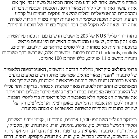
בשדה מוקשים: אתה לא יודע מתי אתה תבוא על משהו נבזי. אך אם
אתה עושה זאת זה יכול להיות מאוד הרסני. הסכנות הכספיות ניכרות
וההפסדים הפוטנציאליים יכולים להשאיר עסקים רווחיים על קרקע
רעועה. רכישת תוכנה לגיטימית היא פחות יקרה בטווח הארוך. לפחות
אתה יוד, שאתה לא תקבל שום דבר "נוסף" בצורה של תוכנות זדוניות".
ניתוח זיהוי פלילי
NUS
של 203 מחשבים חדשים עם תוכנות פיראטיות
מצא נתון מדהים, ש-61% מהמחשבים האישיים היו נגועים מראש
בתוכנות זדוניות לא בטוחות, כולל סוסים טרויאניים, תולעים, וירוסים,
hacktools, rootkits
ותוכנות פרסום. מחשבים אלה, שנרכשו דרך משווקים
וחנויות מחשב ב-11 שווקים, כללו יותר מ-100 איומים.
פרופ'
ביפלאב סיקדאר
, מחלקת הנדסת מחשבים, האוניברסיטה הלאומית
של סינגפור: "העניין מאוד מדאיג, שמחשבי מותג חדשים מגיעים נגועים
מראש בתוכנה זדונית בשל תוכנות פיראטיות מסוכנות, מה שהופך את
המשתמשים והחברות לפגיעות מאוד לפרצות אבטחה. בדיקות זיהוי פלילי
של האוניברסיטה מצביעות בבירור כיצד פושעי סייבר מנצלים יותר ויותר
את שרשרת האספקה ​​הלא מאובטחת של פיראטיות כדי להפיץ תוכנות
זדוניות ולסכן את אבטחת המחשב באופן רציני. אנו ממליצים רק על
שימוש בתוכנות מקוריות לבטיחות באינטרנט ואבטחה מקוונת".
במחקר העולמי השתתפו 1,700 צרכנים, עובדי
IT
, קציני מידע ראשיים,
ופקידי הממשל בברזיל, סין, צרפת, גרמניה, הודו, אינדונזיה, יפן, מקסיקו,
פולין, רוסיה, סינגפור, אוקראינה, בריטניה, וארצות הברית. המחקר ניתח
203 מחשבים, שנרכשו בברזיל, סין, הודו, אינדונזיה, מקסיקו, רוסיה, דרום