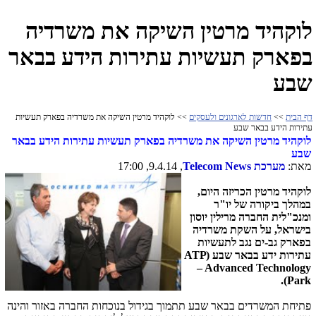
לוקהיד מרטין השיקה את משרדיה
בפארק תעשיות עתירות הידע בבאר
שבע
דף הבית
>>
חדשות לארגונים ולעסקים
>> לוקהיד מרטין השיקה את משרדיה בפארק תעשיות
עתירות הידע בבאר שבע
לוקהיד מרטין השיקה את משרדיה בפארק תעשיות עתירות הידע בבאר
שבע
מאת:
מערכת
Telecom News
, 9.4.14, 17:00
לוקהיד מרטין הכריזה היום,
במהלך ביקורה של יו"ר
ומנכ"לית החברה מרילין יוסון
בישראל, על השקת משרדיה
בפארק גב-ים נגב לתעשיות
עתירות ידע בבאר שבע (
ATP
– Advanced Technology
).
Park
פתיחת המשרדים בבאר שבע תתמוך בגידול בנוכחות החברה באזור והינה