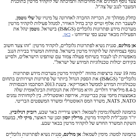
צעד נוסף המדגים את מחויבותה ותמיכתה של לוקהיד מרטין בתוכנית
המעבר לנגב של צה"ל.
כחלק ממהלך זה, הכריזה החברה לאחרונה על מינויו של
שלי גוטמן
,
לשעבר תת אלוף וטייס קרב בחיל האוויר, למנהל פעילות לוקהיד מרטין
מערכות מידע ופתרונות גלובליים (
IS&GS
) בישראל.
גוטמן
ינהל את
הפעילות מבאר שבע כפי שדיווחנו -
כאן.
אן מולינס
, סגנית נשיא לפתרונות גלובליים, לוקהיד מרטין: "זהו צעד חשוב
נוסף בצמיחתה של לוקהיד מרטין בישראל. פתיחת המשרד בבירת הנגב
מאפשרת לנו לעבוד בשיתוף פעולה צמוד עם שותפינו הישראלים, ולסייע
בקידום יכולות טכנולוגיות המידע של ישראל".
מזה 19 שנה ברציפות מהווה "לוקהיד מרטין מערכות מידע ופתרונות
גלובליים" (
IS&GS
) את הספק הגדול ביותר של פתרונות ושירותים בתחום
טכנולוגיות המידע לממשל האמריקאי. בשנת 2013 הסתכמו הכנסותיה
ב-
8.4
מיליארד דולרים, והיא מגדילה את הנוכחות הבינלאומית שלה
באמצעות מיזמי ענק בבריטניה, אירופה ואוסטרליה. בין לקוחותיה נמנים
NATO
,
NATS
, משרד המס האוסטרלי ומשרד המשפטים הבריטי.
בתמונה למעלה:מימין לשמאל: ראש עיריית באר שבע,
רוביק דנילוביץ
,
יו"ר ומנכ"לית לוקהיד מרטין,
מרילין יוסון
וסגן שר האוצר,
מיקי לוי
,
במעמד
השקת המשרד החדש של לוקהיד מרטין בבאר שבע.
בתמונה למטה: מימין לשמאל:
אן מולינס,
סגנית נשיא לפתרונות גלובליים