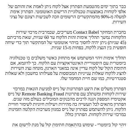
כבר בתוך ימים מהטמעת הפתרון אצל לקוח ניתן לאמת את זהותם של
אלפי לקוחות באמצעות טכנולוגיית הרישום האוטומטי. הפתרון אימת
למעלה מ-90% מהמתקשרים הרשומים וזכה לשביעות רצונם של נציגי
השירות.
בחברת המחקר
Contact Babel
מעריכים, שבמרבית מרכזי שירות
הלקוחות נמשך תהליך אימות זהות הלקוח עד 60 שניות, שאת מרביתם
(45 שניות) ניתן יהיה לחסוך בזיהוי אוטומטי של המתקשר תוך כדי שיחה
חופשית בין הנציג ללקוח, בפחות מ-15 שניות.
תהליך אימות זיהוי המשתמש אף מתחזק כאשר משלבים בו טכנולוגיה
ביומטרית עם היסטוריית האינטראקציות עם הלקוח. כך לדוגמא, אם
חתימת הקול של לקוח עדיין אינה במאגר הארגון, מונחה נציג השירות
להציג ללקוח שאלות ענייניות המבוססות על פעילותו בחשבון ולא שאלות
סטנדרטיות, כמו שם חיית המחמד שלו.
הפתרון משלים את היצע הפתרונות של נייס למניעת הונאות במרכזי
שירות לקוחות ומשתלב עם פתרונות
Remote Banking Fraud
של נייס
אקטימייז המספק הגנה לרבים מהבנקים המובילים בעולם מזה שנים.
הפתרון מתאים לכל תעשייה בה מהירות ויעילות חיוניות לשימור חוויית
הלקוח. ניתן להשתמש בפתרון של נייס במגוון מערכות הקלטה הזמינות
במרכזי שירות לקוחות. הפתרון כולל:
זיהוי קול ביומטרי - שימוש בהתאמת חתימת קול על מנת לרשום את