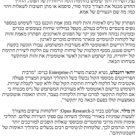
נציג השירות ותוך שימוש בחתימת הקול הייחודית של הפונה. ההליך
החדש מבטל את הצורך בקוד סודי, סיסמא או מתן תשובות לשאלות זיהוי
כמו: מה שם הנעורים של אמא.
הפתרון של נייס לאימות זהות לקוח בזמן אמת הוכנס כבר לשימוש במספר
גופים פיננסיים גדולים בעולם, מטפל במיליוני שיחות בעומסים כבדים
ובזמינות גבוהה וחוסך זמן יקר של הפונים והארגונים. הפתרון מאמת זהות
של לקוחות לגיטימיים ומאתר מתחזים מוכרים לארגון .
מודול הרישום האוטומטי ללא מעורבות המשתמש, עבורו הוגשה בקשת
רישום פטנט, ממנף הקלטות של שיחות קודמות עם הלקוח ליצירת חתימת
קול ייחודית, בה ישתמש הארגון לאשר אוטומטית את זהות המתקשר
בשיחתו הבאה.
יוחאי רוזנבלט
, נשיא קבוצת מוצרי ה-
Enterprise
בנייס: "מרבית
הפרויקטים מבוססי הקול נכשלו בשל התהליך המעיק המצריך פעולה
אקטיבית של הלקוח ליצירת חתימת הקול שלו ללא קשר לקבלת שירות.
השימוש ברישום האוטומטי ללא מעורבות המשתמש של נייס מבטיח כי
אם הלקוח התקשר למרכז שרות הלקוחות בעבר, זהותו תאומת אוטומטית
באמצעות קולו בפעם הבאה בה יתקשר".
דן מילר
, אנליסט בכיר ב-
Opus Research
: "הלקוחות עייפים מהצורך
'לעשות שמיניות באוויר' במהלך השיחה עם ספקי השירות שלהם. תהליכי
אימות זהות מרובי פרמטרים ומבוססי שאלות הופכים למורכבים יותר
ויותר וגורמים לכך, שלקוחות לגיטימיים רבים נכשלים בתהליך האימות של
חשבונותיהם".