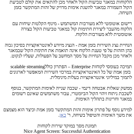
הלקוחות במאגר טביעות הקול ולאחר מכן להתאים את קולם לטביעת
הקול השמורה במאגר להשגת אימות מדויק של זהות המתקשר בזמן
השיחה.
רישום אוטומטי ללא מעורבות המשתמש - מינוף הקלטות שיחות עם
הלקוח מהעבר ליצירת חתימות קול במאגר טביעות הקול בצורה
אוטומטית ללא מעורבות הלקוח.
הנחיית נציג השירות בזמן אמת - הנציג מיודע לאינטראקציות בסיכון גבוה
בהן הזהות על פי טענת הלקוח אינה תואמת את חתימת הקול שבמאגר
ולאחר מכן מקבל הנחיות על מסך המחשב על הפעולות, שעליו לנקוט.
תמיכה בעומסי לקוחות
Enterprise
– הפתרון כולל
scalable streaming
בזמן אמת של כל האינטראקציות במרכזי השירות המאפשר לארגונים
לתמוך במיליוני אינטראקציות בעלות מינימלית.
ממשק שאלות אבטחה דינמי - שכבה שנייה לאימות המתקשר, בנוסף
לשכבת ניתוח זיהוי הקול הביומטרי, עבור משתמשים שאינם רשומים
במאגר וחריגות בתהליך האימות.
למידע נוסף על פתרון אימות זהות המתקשר בזמן אמת וכיצד הוא מצמצם
את משך האימות והטיפול בשיחה, ר'
כאן
.
תמונת מסך במוקד שירות לקוחות
Nice Agent Screen: Successful Authentication