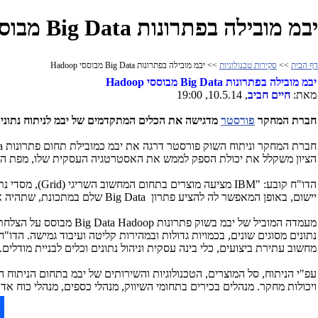
יבמ מובילה בפתרונות Big Data מבוססי Hadoop
דף הבית
>>
סקירות טכנולוגיות
>> יבמ מובילה בפתרונות Big Data מבוססי Hadoop
יבמ מובילה בפתרונות
Big Data
מבוססי
Hadoop
מאת:
חיים חביב
, 10.5.14, 19:00
חברת המחקר
פורסטר
מדגישה את הכלים המתקדמים של יבמ לניתוח נתונים 
חברת המחקר וניתוח השוק פורסטר דרגה את יבמ כמובילת תחום פתרונות
a
הציון משקלל את יכולת הספק לממש את האסטרטגיה העסקית שלו, מפת הדרכ
הדו"ח קובע: "IBM מציעה מוצרים בתחום המחשוב השריגי (
Grid
), מסדי נת
יישום, באופן המאפשר לה להציע פתרון
Big Data
שלם במתכונת, שתהיה אט
מעמדה המוביל של יבמ בשוק פתרונות
Big Data Hadoop
מבוסס על הצלחת
נתונים מסוגים שונים, בכמויות גדולות ובמהירות קליטה ועיבוד גמישה. הדו
מחשוב עתירת ביצועים, כלי בינה עסקית וניהול נתונים וכלים לבניית מודלים.
עפ"י הניתוח, סל המוצרים, הטכנולוגיות והשירותים של יבמ בתחום הניתוח הא
ויכולות מחקר. מנהלים בכירים בתחומי השיווק, מנהלי כספים, מנהלי כוח א