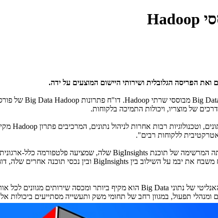
ואת הפריסה הגלובלית ושירותי היישום המוצעים על ידה.
Big Dat
מבוססי שרתי
Hadoop
. דו"ח פתרונות
Big Data Hadoop
של פורסט
ים של מוצריו, ויכולות התמיכה בלקוחות.
ונים, וטכנולוגיות רבות אחרות לניהול נתונים, המרכיבים פתרון
Hadoop
מקיף
רקטיבית ללקוחות רבים".
ה המרשימה של תוכנת
BigInsights
שלה, שמציעה פלטפורמה כלל-ארגונית
"ח משבח את יבמ על השילוב בין
BigInsights
ובין נכסי תוכנה אחרים שלה, ד
נליטי של נתוני
Big Data
הוא מקיף ביותר ומכסה שירותים מגוונים לכל אור
דם ומנהלי תפעול, במגוון רחב של תחומי משק ותעשייה מסתייעים ביכולות א