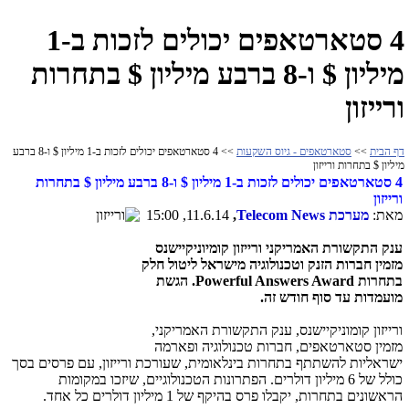
4 סטארטאפים יכולים לזכות ב-1
מיליון $ ו-8 ברבע מיליון $ בתחרות
ורייזון
דף הבית
>>
סטארטאפים - גיוס השקעות
>> 4 סטארטאפים יכולים לזכות ב-1 מיליון $ ו-8 ברבע
מיליון $ בתחרות ורייזון
4 סטארטאפים יכולים לזכות ב-1 מיליון $ ו-8 ברבע מיליון $ בתחרות
ורייזון
מאת:
מערכת
Telecom News
,
11.6.14, 15:00
ענק התקשורת האמריקני ורייזון קומיוניקיישנס
מזמין חברות הזנק וטכנולוגיה מישראל ליטול חלק
בתחרות
Powerful Answers Award
. הגשת
מועמדות עד סוף חודש זה.
ורייזון קומוניקיישנס, ענק התקשורת האמריקני,
מזמין סטארטאפים, חברות טכנולוגיה ופארמה
ישראליות להשתתף בתחרות בינלאומית, שעורכת ורייזון, עם פרסים בסך
כולל של 6 מיליון דולרים. הפתרונות הטכנולוגיים, שיזכו במקומות
הראשונים בתחרות, יקבלו פרס בהיקף של 1 מיליון דולרים כל אחד.