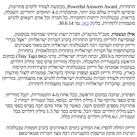
התחרות,
Powerful Answers Award
, מבקשת לעודד ולקדם פתרונות,
שיסייעו ליצירת עולם טוב יותר, ומתמקדת ב-4 תחומים ייחודיים: השכלה,
בריאות, טכנולוגיות ירוקות ותחבורה. כל חברה וכל אדם רשאים להגיש
מועמדות לתחרות, בלינק
כאן
, עד 30.6.14.
אילן וגנשטיין
, מנכ"ל מרטג'יק, חברת ייעוץ שיווקי שמרכזה בבוסטון,
שמסייעת לוורייזון בקידום התחרות בקרב חברות ישראליות: "אצל בכירי
ורייזון קיימת הערכה רבה לטכנולוגיה ישראלית והם מאוד מעוניינים
בהשתתפות של חברות ישראליות בתחרות הבינלאומית. בתחרות,
שהתקיימה ב-2013, זכתה חברה ישראלית, טייני-טאפ (
Tiny Tap
) במקום
הראשון בקטגוריית ההשכלה, וקיבלה מוורייזון פרס בסך מיליון דולרים.
בעקבות אמונתה של ורייזון בטכנולוגיה ישראלית וביצירתיות הקיימת
בארץ, בחרה ורייזון לבצע קמפיין שיווקי בישראל, שמטרתו ליצור מודעות
לתחרות ולעודד חברות טכנולוגיה ישראליות להגיש את מועמדותן. בוורייזון
מקווים, שחברות ישראליות רבות תגשנה מועמדות לתחרות.
הפתרון, שיזכה במקום הראשון, בכל אחת מ-4 הקטגוריות, יקבל מוורייזון
פרס כספי בהיקף של 1 מיליון דולרים. בנוסף, בכל קטגוריה ייבחרו 2
פתרונות נוספים למקום השני, כאשר כל אחד מהם יזכה בפרס כספי בסך
רבע מיליון דולרים ובסך הכל, פרסים בסך של 1.5 מיליון דולרים בכל
קטגוריה, ו-6 מיליון דולרים בתחרות כולה.
ורייזון החלה להפיץ את המידע בימים האחרונים בקרב חממות טכנולוגיה
וקרנות הון סיכון ונרשמת התעניינות רבה מצד חברות סטארטאפ