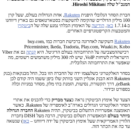
המנכ"ל שלה Hiroshi Mikitan
i.
חברת הסחר הגלובלי היפנית
Rakuten
, אחת הגדולות בעולם, שעל קרן
100 מיליון הדולרים שהקימה להשקעות בסטארטאפים גם בארץ דיווחנו
ב-1.7.14
כאן
,
הודיעה
על האימוץ הבלתי נמנע שלה של ה
ביטקוין
והמטבעות הקריפטוגרפיים האחרים.
Rakuten
השקיעה לאחרונה ברכישת חברות כמו
buy.com,
Priceminister, Ikeda, Tradoria, Play.com, Wuaki.tv, Kobo
רכישה
המצביעה על התרחבותה בעולם הדיגיטל. היא
קנתה
גם את
Viber
הישראלית לשיחות
VoIP
, שיש לה 300 מיליון משתמשים רשומים, מה
שאפשר את התרחבותה הגלובלית.
בסחר האלקטרוני כשלעצמו ידה של החברה הזו בכל, החל מבנקאות (בנק
Rakuten
הוא הבנק אונליין השני בוותק שלו ביפן ששמו היה קודם לכן
eBank
), דרך תקשורת, נסיעות, הזמנת בתי מלון, מסחר במניות וכלה
בספורט ובידור.
הצעד של אימוץ הביטקוין נראה כ
צעד מבריק
כדי להכניס את אתרי
הסחר האלקטרוני הגדולים בארה"ב לאימפריה של
Rakuten
. כאשר
תאומצנה אפשרויות התשלום בביטקוין, תהיה
Rakuten
החברה הגדולה
ביותר בעולם
המאפשרת תשלום בביטקוין, הרבה מעל
DISH
(חברת
הלוויין האמריקאית שעל אימוץ הביטקוין על ידה דיווחנו –
כאן
) שנשאה
עד כה את הכתר הזה.