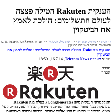
הענקית Rakuten הטילה פצצה
לעולם התשלומים: הולכת לאמץ
את הביטקוין
דף הבית
>>
פורומים וביטקוין
>>
חדשות עולם הביטקוין
>> הענקית Rakuten הטילה פצצה לעולם
התשלומים: הולכת לאמץ את הביטקוין
הענקית
Rakuten
הטילה פצצה לעולם התשלומים: הולכת לאמץ את
הביטקוין
מאת:
מערכת
Telecom News
, 16.7.14, 18:50
חברת
הסחר
האלקטרוני הענקית מיפן
(Conglomerate)
, בעלת בנק
Rakuten
,
שעוסקת בכל תחומי הסחר כמו המדיה, התיירות, הבידור ועוד, הודיעה על
אימוץ הביטקוין ומטבעות וירטואליים אחרים. הודעה נמסרה באמצעות