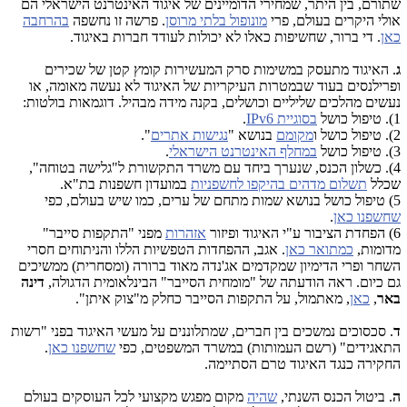
שתורם, בין היתר, שמחירי הדומיינים של איגוד האינטרנט הישראלי הם
אולי היקרים בעולם, פרי
מונופול בלתי מרוסן
. פרשה זו נחשפה
בהרחבה
כאן
. די ברור, שחשיפות כאלו לא יכולות לעודד חברות באיגוד.
ג
. האיגוד מתעסק במשימות סרק המעשירות קומץ קטן של שכירים
ופרילנסים בעוד שבמטרות העיקריות של האיגוד לא נעשה מאומה, או
נעשים מהלכים שליליים וכושלים, בקנה מידה מבהיל. דוגמאות בולטות:
1). טיפול כושל
בסוגיית IPv6
.
2). טיפול כושל ו
מקומם
בנושא "
נגישות אתרים
".
3). טיפול כושל
במחלף האינטרנט הישראלי
.
4). כשלון הכנס, שנערך ביחד עם משרד התקשורת ל"גלישה בטוחה",
שכלל
תשלום מדהים בהיקפו לחשפניות
במועדון חשפנות בת"א.
5) טיפול כושל בנושא שמות מתחם של ערים, כמו שיש בעולם, כפי
שחשפנו כאן
.
6) הפחדת הציבור ע"י האיגוד ופיזור
אזהרות
מפני "התקפות סייבר"
מדומות,
כמתואר כאן
. אגב, ההפחדות הטפשיות הללו והניתוחים חסרי
השחר ופרי הדימיון שמקדמים אג'נדה מאוד ברורה (ומסחרית) ממשיכים
גם כיום. ראה הודעתה של "מומחית הסייבר" הבינלאומית הדגולה,
דינה
באר
,
כאן
, מאתמול, על התקפות הסייבר כחלק מ"צוק איתן".
ד
. סכסוכים נמשכים בין חברים, שמתלוננים על מעשי האיגוד בפני "רשות
התאגידים" (רשם העמותות) במשרד המשפטים, כפי
שחשפנו כאן
.
החקירה כנגד האיגוד טרם הסתיימה.
ה
. ביטול הכנס השנתי,
שהיה
מקום מפגש מקצועי לכל העוסקים בעולם