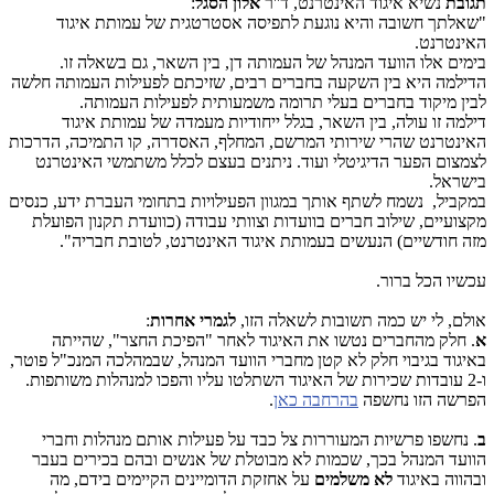
תגובת
נשיא איגוד האינטרנט,
ד''ר
אלון הסגל
:
"שאלתך חשובה והיא נוגעת לתפיסה אסטרטגית של עמותת איגוד
האינטרנט.
בימים אלו הוועד המנהל של העמותה דן, בין השאר, גם בשאלה זו.
הדילמה היא בין השקעה בחברים רבים, שזיכתם לפעילות העמותה חלשה
לבין מיקוד בחברים בעלי תרומה משמעותית לפעילות העמותה.
דילמה זו עולה, בין השאר, בגלל ייחודיות מעמדה של עמותת איגוד
האינטרנט שהרי שירותי המרשם, המחלף, האסדרה, קו התמיכה, הדרכות
לצמצום הפער הדיגיטלי ועוד. ניתנים בעצם לכלל משתמשי האינטרנט
בישראל.
במקביל, נשמח לשתף אותך במגוון הפעילויות בתחומי העברת ידע, כנסים
מקצועיים, שילוב חברים בוועדות וצוותי עבודה (כוועדת תקנון הפועלת
מזה חודשיים) הנעשים בעמותת איגוד האינטרנט, לטובת חבריה".
עכשיו הכל ברור.
אולם, לי יש כמה תשובות לשאלה הזו,
לגמרי אחרות
:
א
. חלק מהחברים נטשו את האיגוד לאחר "הפיכת החצר", שהייתה
באיגוד בגיבוי חלק לא קטן מחברי הוועד המנהל, שבמהלכה המנכ"ל פוטר,
ו-2 עובדות שכירות של האיגוד השתלטו עליו והפכו למנהלות משותפות.
הפרשה הזו נחשפה
בהרחבה כאן
.
ב
. נחשפו פרשיות המעוררות צל כבד על פעילות אותם מנהלות וחברי
הוועד המנהל בכך, שכמות לא מבוטלת של אנשים ובהם בכירים בעבר
ובהווה באיגוד
לא משלמים
על אחזקת הדומיינים הקיימים בידם, מה