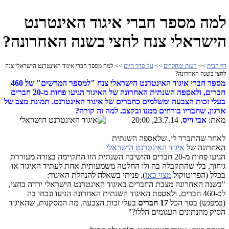
למה מספר חברי איגוד האינטרנט
הישראלי צנח לחצי בשנה האחרונה?
דף הבית
>>
דעות ומחקרים
>>
על סדר היום
>> למה מספר חברי איגוד האינטרנט הישראלי צנח
לחצי בשנה האחרונה?
מספר חברי איגוד האינטרנט הישראלי צנח "למספר המרשים" של 460
חברים, ולאספה השנתית האחרונה של האיגוד הגיעו פחות מ-20 חברים
בעלי זכות הצבעה ומשלמים כחברים של איגוד האינטרנט. תמונת מצב של
ארגון, שחבריו בורחים ממנו ובקצב. למה זה קורה?
מאת:
אבי וייס
, 23.7.14, 20:00
לאחר שהתברר לי, שלאספה השנתית
האחרונה של
איגוד האינטרנט הישראלי
הגיעו פחות מ-20 חברים והישיבה השנתית הזו התקיימה בצורה מעוררת
גיחוך, בלי שהתקבלה בה ולו החלטה משמעותית אחת לעתיד האיגוד או
בכלל (הפרוטוקול
מצוי כאן
), פניתי בשאלה להנהלת האיגוד:
"בשנה האחרונה מצבת החברים באיגוד האינטרנט הישראלי ירדה בחצי,
לכ-460 חברים, ולאספת האיגוד השנתית האחרונה הגיעו ונכחו בה
(במפגש) בסך הכל
17 חברים
בעלי זכות הצבעה. מה המסקנות, שהאיגוד
הסיק מהנתונים העגומים הללו?"