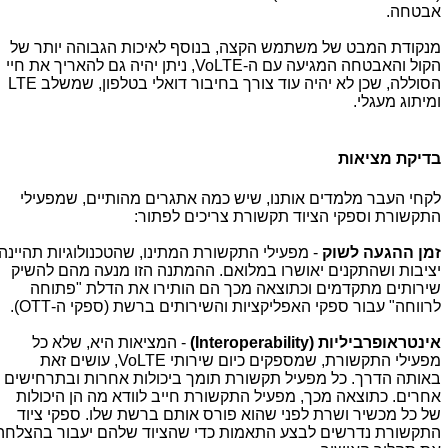
אבטחה.
מנקודת המבט של משתמש הקצה, בנוסף לאיכות הגבוהה יותר של
הקול והאבטחה המגיעה עם ה-
VoLTE
, ניתן יהיה גם להאריך את חיי
הסוללה, שכן לא יהיה עוד צורך בחיבור דואלי בטלפון, שמשלב
LTE
ומיתוג מעגלי.
בדיקת מציאות
לקחי העבר מלמדים אותנו, שיש כמה אתגרים מהותיים, שמפעילי
התקשורת וספקי הציוד תקשורת צריכים לפתור:
זמן ההגעה לשוק
- מפעילי התקשורת המתינו, שהטכנולוגיות תהיינה
יציבות ושהתקנים יאושרו במלואם. ההמתנה הזו מנעה מהם להשיק
שירותים מתקדמים וכתוצאה מכך הם הותירו את הדלת "פתוחה
לרווחה" עבור ספקי האפליקציות והשירותים ברשת (ספקי ה-
OTT
).
אינטראופרביליות (
Interoperability
)
- המציאות היא, שלא כל
מפעילי התקשורת, שמספקים כיום שירותי
,VoLTE
עושים זאת
באותה הדרך. כל מפעיל תקשורת תומך ביכולות אחרות ובתרחישים
אחרים. כתוצאה מכך, מפעיל התקשורת חייב לוודא מה הן היכולות
של כל מכשיר ושרת לפני שהוא פורס אותם ברשת שלו. ספקי ציוד
התקשורת נדרשים לבצע התאמות כדי שהציוד שלהם יעבור בהצלחה