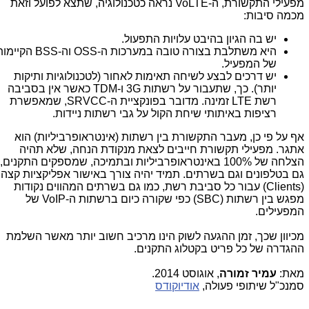
מפעילי התקשורת, ה-
VoLTE
נראה כטכנולוגיה, שתצא לפועל וזאת
מכמה סיבות:
יש בה הגיון בהיבט עלויות התפעול.
היא משתלבת בצורה טובה במערכות ה-
OSS
וה-
BSS
הקיימות
של המפעיל.
יש דרכים לבצע לשיחה תאימות לאחור (לטכנולוגיות ותיקות
יותר). כך, שתעבור על רשתות
3G
ו-
TDM
כאשר אין בסביבה
רשת
LTE
זמינה. מדובר בפונקציית ה-
SRVCC
, שמאפשרת
רציפות באיתותי שיחת הקול על גבי רשתות ניידות.
אף על פי כן, מעבר התקשורת בין רשתות (אינטראופרביליות) הוא
אתגר. מפעילי תקשורת חייבים לצאת מנקודת הנחה, שלא תהיה
הצלחה של 100% באינטראופרביליות ובתמיכה, שמספקים התקנים,
גם בטלפונים וגם בשרתים. תמיד יהיה צורך באישור אפליקציות קצה
(
Clients
) עבור כל סביבת רשת, כמו גם בשרתים המהווים נקודות
מפגש בין רשתות (
SBC
) כפי שקורה כיום ברשתות ה-
VoIP
של
המפעילים.
מכיוון שכך, זמן ההגעה לשוק הינו מרכיב חשוב יותר מאשר השלמת
ההגדרה של כל פריט בקטלוג התקנים.
מאת:
עמיר זמורה
, אוגוסט 2014.
סמנכ"ל שיתופי פעולה,
אודיוקודס