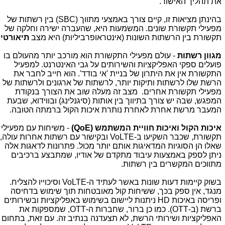
את תהליך האישור.
בהינתן מציאות זו, קיים צורך באמצעי מתווך (
SBC
) בין רשתות של
מפעילי תקשורת שונים. המשמעות היא, שהעברה ישירה וחלקה של
תקשורת בין הרשתות השונות (אינטראופרביליות) היא מצב
תיאורטי
.
מגוון רשתות
- עולם מפעילי התקשורת הוא מורכב יותר מהעולם בו
פועלים ספקי האפליקציות והשירותים על גבי האינטרנט. למפעיל
התקשורת אין את היתרון של בניית 'אי בודד'. הוא חייב לחבר את
הרשת שלו לרשתות ותיקות יותר, לרשתות של ארגונים ולרשתות של
מפעילי תקשורת אחרים. מצב זה מעלה שוב את הצורך בנקודת
המפגש, שבה יש צורך בתיווך בין אותות (סיגנלינג) ובווידוא, שבעת
המעבר מרשת אחרת לאחרת נותרת איכות הקול ברמתה הטובה.
איכות הקול ואיכות חוויית המשתמש (
QoE
)
- משיחות עם מפעילי
תקשורת, שכבר השקיעו ב-
VoLTE
ובקישור עם רשתות אחרות עולה,
שאלו הן הסוגיות המדאיגות אותם יותר מכול. פתרונות לדאגות אלה
ניתן לספק באמצעות עיבוד מתקדם של אודיו, שמתבצע ברכיבים
מתווכים המקשרים בין רשתות.
בשוק קיימות דעות שונות באשר לעתיד ה-
VoLTE
וסיכוייו להצליח.
מנגד, אין ספק בכך, ששיחות קול מאובטחות תוך שימוש בדחיסה
ופריסה באיכות
HD
ניתנות ליישום בשימוש באפליקציות ובשירותים
ברשת (ב-
OTT
). כמו כן ברור, שחברות ה-
OTT
, שמספקות את
האפליקציות ושירותי הרשת, לא תצעדנה בנתיב זה. עם זאת, בתחום