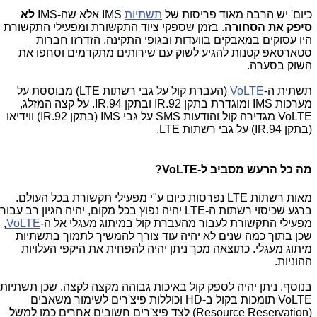
כיום' יש הרבה מאוד פריסות של
תשתיות
IMS
אלא שה-
IMS
לא
סיפק את הסחורה
. בזמן שספקי ציוד התקשורת ומפעילי התקשורת
היו עסוקים במאבקים בוועדות ובגופי התקינה, הזדרזו חברות
סטארטאפ קטנות להגיע לשוק עם שירותים מתקדמים וסחפו את
השוק בסערה.
תשתית ה-
VoLTE
(העברת קול על גבי רשתות
LTE
) מבוססת על
מערכות
IMS
ומוגדרת בתקן
IR.92
ובתקן
IR.94
. על קצה המזלג,
VoLTE
מגדירה קול והודעות
SMS
על גבי
IMS
(בתקן
IR.92
) ווידיאו
(בתקן
IR.94
) על גבי רשתות
LTE
.
מה כל הרעש מסביב ל-
VoLTE
?
מאות רשתות
LTE
נפרסות כיום ע"י מפעילי תקשורת בכל העולם.
ברגע שכיסוי רשתות ה-
LTE
יהיה נפוץ בכל מקום, יהיה הגיון רב עבור
מפעילי התקשורת לעבור מהעברת קול במיתוג מעגלי אל ה-
VoLTE
,
שכן בתוך כמה שנים לא יהיה עוד צורך להמשיך לתמוך בתשתיות
מיתוג מעגלי. כתוצאה מכך ניתן יהיה להפחית את היקפי העלויות
ההוניות.
בנוסף, ניתן יהיה לספק קול באיכות גבוהה מקצה לקצה, שכן תשתיות
VoLTE
תומכות בקול ב-
HD
וכוללות פיצ'רים לשימור משאבים
(
Resource Reservation
) לצד פיצ'רים חשובים אחרים כמו למשל