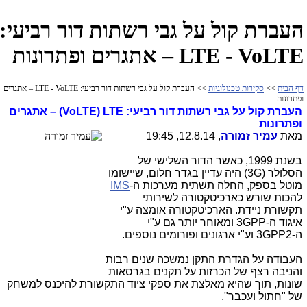
העברת קול על גבי רשתות דור רביעי:
LTE - VoLTE – אתגרים ופתרונות
דף הבית
>>
סקירות טכנולוגיות
>> העברת קול על גבי רשתות דור רביעי: LTE - VoLTE – אתגרים
ופתרונות
העברת קול על גבי רשתות דור רביעי:
LTE
(VoLTE)
– אתגרים
ופתרונות
מאת
עמיר זמורה
, 12.8.14, 19:45
בשנת 1999, כאשר הדור השלישי של
הסלולר (
3G
) היה עדיין בגדר חלום, שיישומו
מוטל בספק, החלה תשתית מערכות ה-
IMS
להכות שורש כארכיטקטורה לשירותי
תקשורת ניידת. הארכיטקטורה אומצה ע"י
איגוד ה-
3GPP
ומאוחר יותר גם ע"י
ה-
3GPP2
וע"י ארגונים ופורומים נוספים.
העבודה על הגדרת התקן נמשכה שנים רבות
והניבה רצף של הכרזות על תקנים בגרסאות
שונות, תוך שהיא מאלצת את ספקי ציוד התקשורת להיכנס למשחק
של "חתול ועכבר".