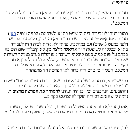
צו חיסיון
?"
תגובת
רות שמיר
, דוברת בתי הדין לעבודה: "התיק חסוי והתנהל בדלתיים
סגורות. כל בקשה, שיש לך מהתיק, אתה יכול להגיש במזכירות בית
המשפט".
כמובן פניתי למזכירות בית המשפט בת"א ולשופטת (הפניה מצויה
כאן
).
תגובה -
לא קיבלתי
. זה לא חדש עבורי בתיק זה. שכן, כשהחלה הפרשה
(לפני כמעט 3 שנים) וגם במהלכה, פניתי ולא אחת לבית הדין לעבודה
בת"א ובכלל זה לשופטת ד"ר
אריאלה גילצר כץ
. לא קיבלתי שום תשובה
בכתב על שום פניה. פעם קיבלתי תשובה מעורפלת בע"פ ממוקד השירות
של פניות הציבור של מערכת בתי המשפט, שלא הצלחתי להבין אותה.
בקצור - "מרחו אותי", כדי להסתיר את הפרשה. לא פניתי אז לבית
המשפט העליון, כי טרם היה ברור לאן הפרשה הזו מתפתחת.
כפי שציינתי, ברמה הזו של העוסקים בנושא, "זכות הציבור לדעת" ועיקרון
"פומביות המשפט" - אין להם כל ערך. האינטרס של כל הצדדים
(התובעים, הנתבעים וכיו"ב) היה ועודנו
להסתיר את הפרשה מהציבור
.
נדמה לי שהאינטרס הזה הולך להתמוטט בקרוב...
אולם, אני לא עזבתי את הטיפול בפרשה זו, בכל השנים שחלפו, משום
שידעתי את פרטיה ואת חומרת המעשים שנעשו (כנטען כלפיהם) וע"י מי.
לכן, פניתי בשבוע שעבר בדחיפות גם אל הנהלת נציבות שירות המדינה