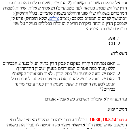
וגם אל הנהלת משרד התקשורת (2 הגורמים, שקיבלו לידם את הכרעת
הדין של השופטת, כנראה לפני כשבועיים) ושאלתי שאלות ישירות (שמות
המוזכרים בשאלה שלי שונו והוחלפו בשמות סתמיים, בגלל החיסיון):
"בהמשך לפרסום המצ"ב בגלובס (מצ"ב
צילום
, שלא הוכחש) נודע לי,
שבפסק הדין נמתחה ביקורת חריפה הגובלת בפלילים בעיקר על שני
בכירים בשירות המדינה:
.
AB
.
CD
השאלות:
האם נפתחה חקירה בעקבות פסק הדין בתיק הנ"ל כנגד 2 הבכירים
הללו (ועוד כמה זוטרים המעורבים בעניין "ניסיון ההדחה")?
האם יש כוונה לערער על פסק הדין - לאור תוצאותיו הקשות?
האם יש כוונה לדרוש להסיר את החיסיון בתיק זה, לפחות בכל
הנוגע לטענות החמורות, שעלו מפסק הדין כנגד עובדי מדינה
בכירים?"
עד רגע זה לא קיבלתי תשובה. כשאקבל - אעדכן.
המשך יבוא.
עדכון 18.8.14, 10:30
: קיבלתי עדכון מ"מרכז המידע הארצי" של בתי
המשפט שהשופטת ד"ר
אריאלה גילצר כץ
החליטה להעביר את בקשתי