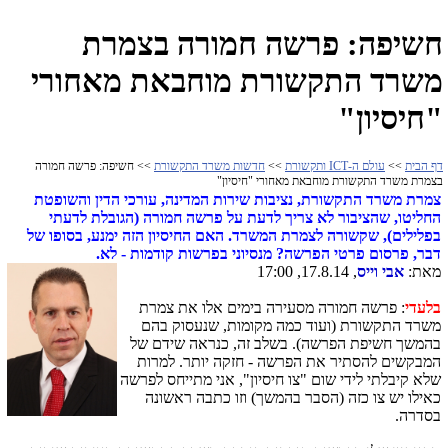
חשיפה: פרשה חמורה בצמרת
משרד התקשורת מוחבאת מאחורי
"חיסיון"
דף הבית
>>
עולם ה-ICT ותקשורת
>>
חדשות משרד התקשורת
>> חשיפה: פרשה חמורה
בצמרת משרד התקשורת מוחבאת מאחורי "חיסיון"
צמרת משרד התקשורת, נציבות שירות המדינה, עורכי הדין והשופטת
החליטו, שהציבור לא צריך לדעת על פרשה חמורה (הגובלת לדעתי
בפלילים), שקשורה לצמרת המשרד. האם החיסיון הזה ימנע, בסופו של
דבר, פרסום פרטי הפרשה? מנסיוני בפרשות קודמות - לא.
מאת:
אבי וייס
, 17.8.14, 17:00
בלעדי
: פרשה חמורה מסעירה בימים אלו את צמרת
משרד התקשורת (ועוד כמה מקומות, שנעסוק בהם
בהמשך חשיפת הפרשה). בשלב זה, כנראה שידם של
המבקשים להסתיר את הפרשה - חזקה יותר. למרות
שלא קיבלתי לידי שום "צו חיסיון", אני מתייחס לפרשה
כאילו יש צו כזה (הסבר בהמשך) וזו כתבה ראשונה
בסדרה.