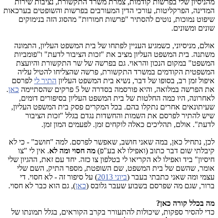
מהניסיון שלי בפרשות קודמות, צמרת משרד התקשורת, נציבות שירות
המדינה, הפרקליטות, עורכי הדין המעורבים בפרשות והשופטים בערכאות
שיפוט נמוכות, נוטים להסתיר "פרשות חמורות" מהסוג הזה בנימוקים
שונים ומשונים.
אולם, מניסיוני, כשמגיע העניין לפתחו של בית המשפט העליון, התמונה
משתנה. בית המשפט העליון מציב את "זכות הציבור לדעת" ו"פומביות
המשפט" במקום הנכון והראוי. גם בפרשה של שר התקשורת והיועצת
המשפטית הקודמים במשרד התקשורת, פרשה שהצליחו להטיל עליה
איפול זמן רב, בסופו של דבר, נשיא בית המשפט העליון
התיר לי
לפרסם
את הפרשה במלואה, והיא פורסמה בסדרה של 5 פרקים שהסתיימה
כאן
.
לאחרונה, היו כמה החלטות של בית המשפט העליון בסיפורים דומים,
שעיתונאים אחרים נתקלו בהם. בכל המקרים פסק בית המשפט העליון,
שיש להתיר לפרסם את השמות והחשדות נגדם בגלל "זכות הציבור
לדעת". אולם, תהליכים כאלה לוקחים זמן. לפעמים המון זמן.
לכן, נתחיל כאן, במה שאני חושב, שאפשר לפרסם. למה "חושב" - כי לא
קיבלתי שום דבר כתוב (ואפילו לא בע"פ)
מה חסוי ומה לא
. אין לי "צו
חיסיון" ביד ואפילו לא הקריאו לי בטלפון צו כזה. יחד עם זאת, ההגיון שלי
אומר, שהשם של בית המשפט, שם השופטת, מספר התיק, השם שלי
עצמי ומה שאני כתבתי בעבר (
ביוני 2013
) על סיפור זה - לא חסוי. די
ברור, שגם מה שפרסם בשבוע שעבר גלובס (
כאן
), גם הוא כבר לא חסוי.
מה בכלל קורה כאן?
כדי להסיר ספקות, שיכולות להתעורר בקרב הקוראים, בגלל תמונתו של