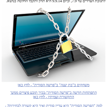
לתגובת הצדדים עד 7.9, וביום 9.9.14 היא תדון ותקבל החלטה בנושא.
משחקים ב"בת יענה" ב"פרשה הסודית" - לחץ כאן
התפתחות חדשה ב"פרשה הסודית"-בכיר תובע פיצויים ממש'
התקשורת ועמיתיו - לחץ כאן
למה "הפרשה הסודית" היא עדיין סודית ואיך היא קשורה לבחירות? -