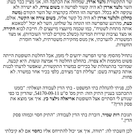
שר התקשורת
גלעד ארדן
, שמלווה את הכתבה הזו, אני מציין כבר כעת:
השר
גלעד ארדן
לא היה קשור לפרשה זו
בשום צורה
, לא ישירה ולא
עקיפה ולא בכלל. הפרשה הזו החלה בקדנציה של השר הקודם (
משה
כחלון
) ו
לגלעד
ארדן
לא היה כל קשר אליה,
בשום צורה או הקשר
. אולם,
כעת
, מהרגע שהפרשה הזו הונחה על שולחנו, השר לא יכול "לטאטא
אותה מתחת לשטיח", כמו שכמה מיועציו מייעצים לו. חייבת לבוא
חקירה
,
או מצד נציבות שירות המדינה (כשלב מקדים לברור העובדות), או מצד
המשטרה. להערכתי, אין מנוס מחקירת משטרתית, לאור חומרת
החשדות.
נתחיל מהסוף: פרטי הפרשה ידועים לי מזמן, אבל החלטת השופטת הייתה
פשוט מהממת ולא צפויה. בהחלט החלטה די אמיצה ונועזת. היא קבעה,
שמדובר בהתנהלות של בכירים במשרד התקשורת, שאפשר לדעתי לכנות
אותה בקצרה בשם: "עלילת דם" מצידם, כלפי בכיר אחר במשרד. לא
פחות.
לכן, פניתי להנהלת בתי המשפט - בתי הדין לעבודה ושאלתי: "בזמנו
התכתבנו בעניין התיק הזה: תיק מס' ס"ע
54170-09-11
, שהדיון בו כפי
שנודע לי הסתיים אצל השופטת
אריאלה גילצר כץ
. איך אני מוצא את
פסק הדין?"
תגובת
רות שמיר
, דוברת בתי הדין לעבודה: "
התיק חסוי וכמוהו פסק
הדין."
לכן השבתי לה: "
תודה, איך אני יכול להתייחס אליו כ
חסוי
אם לא קיבלתי