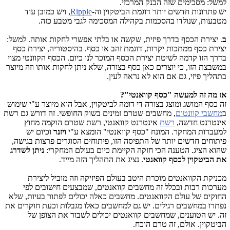
למשל: מסכימים שזה הבנק המרכזי.
יש פתרונות חדשים יותר דוגמת הביטקוין וה-
Ripple
, ויש כמובן עוד
מטבעות, שנולדו בהסכמות בקהילה המסכימה לגבי מטבע כזה.
ב
. יצירת הכסף בדרך פיזית, שקשה או בלתי אפשרי לחקות אותה. למשל:
יצירת כסף ממתכות יקרות, דוגמת זהב או כסף. בהיסטוריה, יצירת כסף
בדרך הזו קדמה לשיטת יצירת הכסף המוכר לנו כיום. הכסף הקוונטי מצוי
במשבצת הזו, כי יוצרים כאן כסף בצורה, שלא ניתן לחקות אותו וזה מיוצר
בתהליך פיזי, גם אם הוא לא נראה לעין.
אז מה זה למעשה "כסף קוואנטי"?
זה כסף המושג ומוצג בצורה די דומה לביטקוין, אבל הוא מיוצר ע"י שימוש
ב
מחשבי קוונטום
, מחשבים שטרם זמינים בשוק החופשי. זה דורש גם רשת
אינטרנט חדשה,
רשת
אינטרנט קוואנטי, רשת שטרם הוקמה מחוץ
למעבדות המחקר. המונח "כסף קוואנטי" הומצא ע"י
ויזנר
וכיום יש
פיתוחים חדשים יותר של התפיסה הזו, פיתוחים הסוגרים פרצות בגישה,
שהוא הציג. הטענה הכי חזקה הקיימת כיום בעולם המחקרי:
ניתן לשדרג
את הביטקוין לכסף קוואנטי
. נציג את התהליך הזה מייד.
מכניקת הקוואנטים מוכרת היטב בעולם הפיזיקה וזה מוביל ליצירת
מערכות רבות ובכלל זה מחשבים קוואנטים, שמבצעים חישובים לפי
החוקים של עולם הקוואנטים. מחשבים כאלה יכולים לפתור בעיות, שלא
נפתרו במחשבים רגילים. יש גם למחשבים כאלו מגבלות וכעת חוקרים את
זה. יש הטוענים, שמחשבים קוואנטים יכולים לשבור את הצופן של
הביטקוין. אולם, זה טרם הוכח.