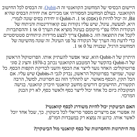
היישום הבסיסי של המחשוב הקוואנטי זה ה-
Qubit
. זה הבסיס לכל החישוב
הקוואנטי. בעולם המחשוב המסורתי אנו מכירים את יחידת הבסיס שהיא
Bit, זה יכול להיות 0 (אפס) או 1. ה-Qubit זו יחידת בסיס שונה לגמרי.
היא, למעשה, עיגול, שיש עליו נקודות עם קואורדינטות והניתוח של
הנקודות הללו עפ"י מיקומם בעיגול מוציא את הערך 0 או 1 וההסתברות
לקבל את התוצאה הזו. ב-Qubit צריך לבצע מדידות וניתוחים סטטיסטיים
כדי לדעת מה הערך של הנקודה על פני העיגול. זה שונה מהשיטה של
המחשוב הרגיל, שבנויה על 0 או 1.
היתרון של ה-Qubit הוא, שאי אפשר להעתיק אותו. הפרוטוקול הראשון
של ה-Qubit בהקשר של המטבע הקוואנטי נכתב ב-1970 והציג 2 סוגי
פרוטוקולים: האחד נועד לייצר את הכסף והשני לבדיקת תקפות הכסף. כל
שטר, שמיוצר בפרוטוקול הראשון, נבדק לגבי ה-Qubits שיש עליו. אם
הכל תקין, הכסף מאושר. יש לתהליך הזה גם חסרונות, למשל, הרבה
תקשורת, החישובים דורשים מחשב קוואנטי וזיכרון קוואנטי. בגישה
המקובלת כיום כל אחד יכול לייצר כסף ולאשר כסף, לא רק הבנק
המרכזי.
האם הביטקוין יכול להיות משודרג לכסף קוואנטי?
זה אפשרי אם מייצרים מספר סריאלי לכל ביטקוין. כך, שכל אחד יוכל
לאשר אותו. כרגע זה נמצא רק במעבדות המו"פ.
מה היתרונות והחסרונות של כסף קוואנטי מול הביטקוין?