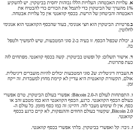
א
. עלויות האבטחה: העלויות הללו גבוהות יחסית בביטקוין. יש להשקיע
1% מהערך של הביטקוין כדי לתגמל את הכורים כדי להבטיח את
האבטחה והביטחון של הרשת. בכסף קוואנטי אין כל עלויות אבטחה.
ב
.פרטיות: הביטקוין הוא חצי אנונימי, בעוד שהכסף הקוואנטי הוא אנונימי
לחלוטין.
ג
. יכולת שכפול הכסף. זו בעיה ב-2 סוגי המטבעות, שיש להמשיך ולטפל
בה.
ד
. אישור תשלום: קל ופשוט בביטקוין. קשה בכסף קוואנטי. מפתחים לזה
כעת פתרונות.
ה
.העברה דיגיטלית: ש2 סוגי המטבעות יכולים להיות מועברים דיגיטלית.
אולם, תקשורת קוואנטית היא עדיין לא קיימת מחוץ למעבדות. זה ייקח
זמן.
ו
. התפתחות לעולם ה-Bitcoin 2.0: אפשרי בעולם הביטקוין, טרם אפשרי
בעולם הכסף הקוואנטי. כרגע, הכסף הקוואנטי הוא כמו מטבע זהב או
כסף, אין לו שימוש מעבר לזה. דהיינו: זה כמו כסף מזומן. כל עולם ה-
Bitcoin 2.0, שקשור בעולם החוזים וההנפקות, לא קיים כרגע בכסף
קוואנטי.
ז
. גיבוי: קל ואפשרי בביטקוין. בלתי אפשרי בכסף קוואנטי.