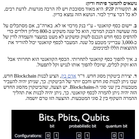
נושאים להמשך פיתוח ודיון:
א
. תקשורת P2P: היא מאוד מסובכת ויש לה הרבה מגרעות. לדעת רבים,
לא כל דבר צריך לבזר. הנושא הזה נמצא בדיון.
ב
. יישום כסף קוואנטי - ע"י בנק מרכזי או לא. בארה"ב, אם מסתכלים על
מה שעושה הבנק המרכזי, הוא כל שנה משקיע כ-800 מיליון דולרים כדי
להדפיס כסף חדש הנכנס לשוק ומשקיע לא מעט במעצר והעמדה לדין של
כ-3,000 עברייני מטבע כל שנה. המעבר לכסף קוואנטי יכול להוריד את
ההוצאות הללו למינימום.
ג
. איך להפוך כסף קוואנטי לתחרותי. הכסף הקוואנטי הוא תחרותי אבל
הוא זקוק לכלים, שיוכלו להפוך אותו לנגיש וקל לתפעול.
ד
. יצירת ביטקוין מסוג חדש. ד"ר
אדם בק
, הציע לבנות Blockchain חדש,
שבו ניתן לבנות סוג חדש וחכם יותר של הביטקוין. כך, שניתן יהיה להעביר
מטבעות בין שני סוגי ה-Blockchains. יש הצעה, שהביטקוין מהסוג החדש
הזה יהיה ניתן להמרה לכסף קוואנטי. כך, ניתן יהיה לבנות את תהליך
ההמרה השקוף בין 2 סוגי המטבעות. ההצעה הזו טרם יושמה.