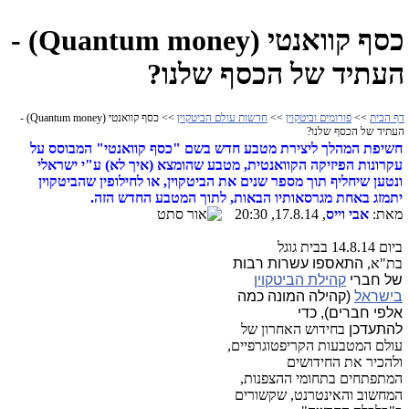
כסף קוואנטי (Quantum money) -
העתיד של הכסף שלנו?
דף הבית
>>
פורומים וביטקוין
>>
חדשות עולם הביטקוין
>> כסף קוואנטי (Quantum money) -
העתיד של הכסף שלנו?
חשיפת המהלך ליצירת מטבע חדש בשם "כסף קוואנטי" המבוסס על
עקרונות הפיזיקה הקוואנטית, מטבע שהומצא (איך לא) ע"י ישראלי
ונטען שיחליף תוך מספר שנים את הביטקוין, או לחילופין שהביטקוין
יתמזג באחת מגרסאותיו הבאות, לתוך המטבע החדש הזה.
מאת:
אבי וייס
, 17.8.14, 20:30
ביום 14.8.14 בבית גוגל
בת"א,
התאספו עשרות רבות
של חברי
קהילת הביטקוין
בישראל
(קהילה המונה כמה
אלפי חברים), כדי
להתעדכן
בחידוש האחרון של
עולם המטבעות הקריפטוגרפיים,
ולהכיר את החידושים
המתפתחים בתחומי ההצפנות,
המחשוב והאינטרנט, שקשורים