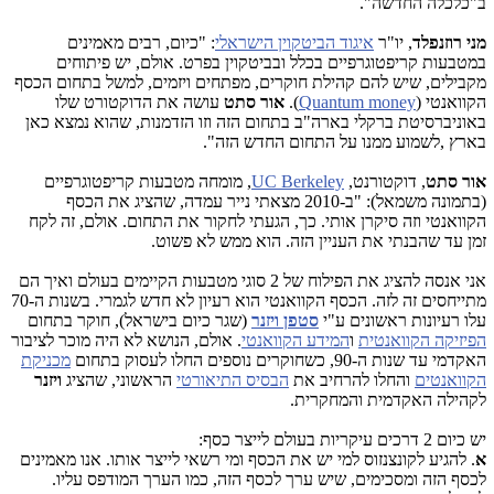
ב"כלכלה החדשה".
מני רוזנפלד
, יו"ר
איגוד הביטקוין הישראלי
: "כיום, רבים מאמינים
במטבעות קריפטוגרפיים בכלל ובביטקוין בפרט. אולם, יש פיתוחים
מקבילים, שיש להם קהילת חוקרים, מפתחים ויזמים, למשל בתחום הכסף
הקוואנטי (
Quantum money
).
אור סתט
עושה את הדוקטורט שלו
באוניברסיטת ברקלי בארה"ב בתחום הזה וזו הזדמנות, שהוא נמצא כאן
בארץ ,לשמוע ממנו על התחום החדש הזה".
אור סתט
, דוקטורנט,
UC Berkeley
, מומחה מטבעות קריפטוגרפיים
(בתמונה משמאל): "ב-2010 מצאתי נייר עמדה, שהציג את הכסף
הקוואנטי וזה סיקרן אותי. כך, הגעתי לחקור את התחום. אולם, זה לקח
זמן עד שהבנתי את העניין הזה. הוא ממש לא פשוט.
אני אנסה להציג את הפילוח של 2 סוגי מטבעות הקיימים בעולם ואיך הם
מתייחסים זה לזה. הכסף הקוואנטי הוא רעיון לא חדש לגמרי. בשנות ה-70
עלו רעיונות ראשונים ע"י
סטפן ויזנר
(שגר כיום בישראל), חוקר בתחום
הפיזיקה הקוואנטית
ו
המידע הקוואנטי
. אולם, הנושא לא היה מוכר לציבור
האקדמי עד שנות ה-90, כשחוקרים נוספים החלו לעסוק בתחום
מכניקת
הקוואנטים
והחלו להרחיב את
הבסיס התיאורטי
הראשוני, שהציג
ויזנר
לקהילה האקדמית והמחקרית.
יש כיום 2 דרכים עיקריות בעולם לייצר כסף:
א
. להגיע לקונצנזוס למי יש את הכסף ומי רשאי לייצר אותו. אנו מאמינים
לכסף הזה ומסכימים, שיש ערך לכסף הזה, כמו הערך המודפס עליו.