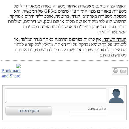
האפליקציה בחינם מאפשרת איתור מסעדה כשרה ממאגר גדול של
מסעדות באזור בו מצוי התייר ע"י שימוש ב-GPS של המכשיר. היא
מספקת מסעדות בארה"ב, קנדה, בריטניה, אוסטרליה ודרום אפריקה.
החיפוש הוא לפי מיקוד או שם מקום או שם עסק. יש דירוגים, המלצות
וחוות דעת. בניו יורק ובניו ג'רסי אפשר לבצע הזמנה במסעדות
המאפשרות זאת.
הערה חשובה:
אין לראות בפרסום התוכנה באתר בגדר המלצה, או
להצביע על כך שהיא נבדקה על ידי האתר. מומלץ לכל קורא לבחון
התאמת כל תוכנה, שירות או יישום לצרכיו ולדרישותיו, גם אם הם
מסופקים בחינם.