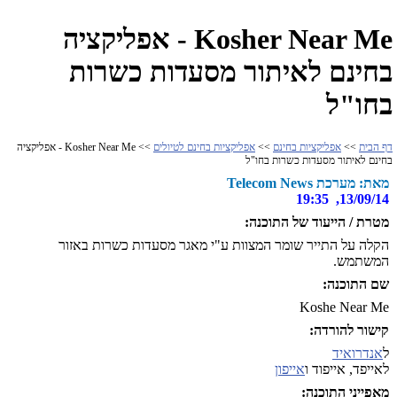
Kosher Near Me - אפליקציה
בחינם לאיתור מסעדות כשרות
בחו"ל
דף הבית
>>
אפליקציות בחינם
>>
אפליקציות בחינם לטיולים
>> Kosher Near Me - אפליקציה
בחינם לאיתור מסעדות כשרות בחו"ל
מאת: מערכת Telecom News
13/09/14, 19:35
מטרת / הייעוד של התוכנה:
הקלה על התייר שומר המצוות ע"י מאגר מסעדות כשרות באזור
המשתמש.
שם התוכנה:
Koshe Near Me
קישור להורדה:
ל
אנדרואיד
לאייפד, אייפוד ו
אייפון
מאפייני התוכנה: