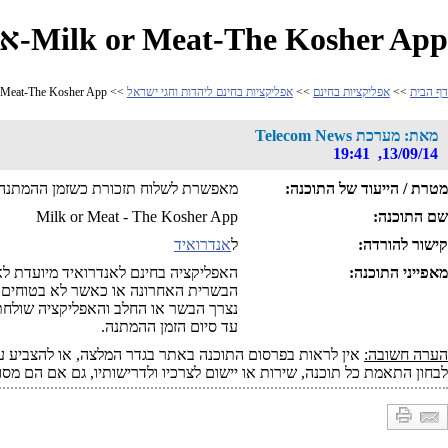
Milk or Meat-The Kosher App-אפליקציה בחינם לתזכורת בסיום ההמתנה
דף הבית
>>
אפליקציות בחינם
>>
אפליקציות בחינם ליהדות וחגי ישראל
>> Milk or Meat-The Kosher App-אפליקציה בחינם לתזכורת בסיום ההמתנה
מאת: מערכת Telecom News
13/09/14, 19:41
מטרת / הייעוד של התוכנה:
מאפשרת לשלוח תזכורת כשזמן ההמתנה 
שם התוכנה:
Milk or Meat - The Kosher App
קישור להורדה:
ל
אנדרואיד
מאפייני התוכנה:
האפליקציה בחינם לאנדרואיד מיועדת ל
הבשרית האחרונה או כאשר לא בטוחים א
נצרך הבשר או החלב והאפליקציה שולחת 
עד סיום הזמן ההמתנה.
הערה חשובה:
אין לראות בפרסום התוכנה באתר בגדר המלצה, או להצביע על
לבחון התאמת כל תוכנה, שירות או יישום לצרכיו ולדרישותיו, גם אם הם מסו