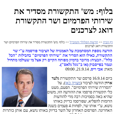
בלוף: מש' התקשורת מסדיר את
שירותי הפרמיום ושר התקשורת
דואג לצרכנים
דף הבית
>>
חדשות הסלולר והמובייל
>> בלוף: מש' התקשורת מסדיר את שירותי הפרמיום ושר
התקשורת דואג לצרכנים
הודעה נוספת המסתמכת על האמנזיה של הציבור פורסמה ע"י שר
התקשורת, כאילו הוא הסדיר את "שירותי הפרמיום" בחבילות "הכל
כלול". הבעיה: מדובר בדמיון מפותח הקיים רק אצל מי שעולמו מתחיל
ונגמר בפייסבוק (או ב"גוגל גלאס").
מאת:
אבי וייס
, 21.9.14, 09:00
ביום 16.9.14 פרסם שר התקשורת
גלעד
ארדן
הודעה לציבור (
מצויה כאן
), על
"הסדרת שירותי הפרמיום". הפעם, מעט
כלי תקשורת פרסמו את ההודעה הזו, משום
שהיא באה בסמיכות רבה מדי להודעות
הדומות להפליא, שפורסמו בדיוק באותו
נושא, ע"י אותו שר, לפחות 4 פעמים בשנה
האחרונה. הפרסום האחרון של השר בדיוק באותו נושא, עם אותן כותרות