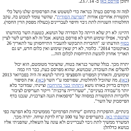
ותוכן
פורסם כאן
ב- 23.7.14.
למה זה פורסם כעת? כנראה כדי לטשטש את הפרסומים שלנו (ושל כלי
תקשורת אחרים) אודות "
הפרשה הסודית
", שהשר עומד לטבוע בה, עקב
החלטותיו השגויות לתת גיבוי וחיפוי לעבריינים (כעולה מפסק הדין החסוי).
דהיינו: לא רק שלא הייתה כל הסדרה של הנושא, כטענת השר בהודעתו
לציבור, אפילו שימוע חדש לא פורסם בנושא. אבל זה לא הפריע לשר לציין
בסוף
הודעתו ש: "החברות התבקשו להעביר התייחסותן עד לתאריך 26
באוקטובר 2014". כלומר, לא רק שאין שימוע ואין כלום חדש, יש גם
תאריך אחרון להגשת התייחסות לכלום הזה...
יתרה מכך. בגלל שהשר כנראה בטוח, שהציבור מטומטם, הוא יכול
להעלים את העובדה, שבנושא, שהוא מפרסם כעת, כבר היו כמה
שימועים, והאחרון המפורט והספציפי ביותר לנושא זה היה בפברואר 2013
(
כאן
), מה שהוביל להחלטות, שפורסמו ע"י השר (
כאן
). את הסיפור
הקודם בדיוק באותו נושא
ניתחתי כבר בהרחבה
וציינתי, שמדובר בלא
יותר מ"עבודה בעיניים", "שערורייה צרכנית" וייקור תעריפים לציבור
ולחברות התקשורת במסווה של "סיסמאות הגנה הצרכנית, שנבנו בדף
הפייסבוק של השר".
בינתיים, ההפקרות בתחום "שיחות הפרמיום" מממשיכה בלא הפרעה כפי
שחשפתי כאן
, בתעריפים של עד 100 ש"ח לדקת שיחה. יתרה מכך.
המשרד ממשיך לתת גיבוי לעבריינים ולא עונה על השאלה, שהפניתי אליו
בנושא כדלהלן: