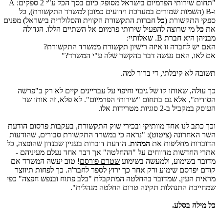
"תחום שירותי הפרמיום בישראל מסופק כיום בסך הכל ע"י 2 ספקים: A
ו-B (השמות שמורים במערכת וידועים כמובן למשרד התקשורת), כל
ספקי התקשורת (
כל
חברות התקשורת הקווית והסלולרית בישראל) מפנים
את
כל
מי שרוצה להפעיל שירותי פרמיום אל השתיים הללו. הגדולה
מבניהן היא חברת B. שאלותיי:
האם יש לחברה זו איזה רישיון תקשורת ממשרד התקשורת?
אם לאו, האם נעשה דבר בהקשר שלה ע"י המשרד?"
תשובה לא קיבלתי, די ברור למה.
כך עולה, שאותו קו של גיבוי וחיפוי על עבריינים קיים לא רק ב"פרשה
הסודית", אלא גם בתחום "שירותי הפרמיום". לא פלא, זה אותו שר
העוסק במקביל ב-2 סוגיות מטרידות אלו.
וכך כתב לנו אחד מוותיקי ובכירי שוק התקשורת, בעקבות פרסום הודעת
השר האחרונה (ציטוט): "
נראה כי במשרד התקשורת סבורים, שהודעות
הדוברות מחליפות את
המהות
.
הודעת דוברות בעניין שבנדון שהופצה, כל
אתרי החדשות מדווחים על "ההחלטה" אך דבר אחד נעלם מעיניהם -
מדובר בשימוע, ולמעשה בשימוע
שטרם פורסם
!
טוב יעשה המשרד אם
קודם יפרסם שימוע ורק אחר כך ירוץ לספר לחבר'ה.
כך לפחות תיווצר
מראית העין, שמדובר בהחלטה המתקבלת "בלב פתוח ובנפש חפצה" כפי
שמחייבת התנהלות תקינה טרום החלטה מנהלית".
כל מילה בסלע.