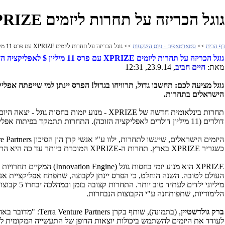
גוגל הכריזה על תחרות ליזמים XPRIZE עם פרס 11 מיליון $ לאפליקציה הזוכה
דף הבית
>>
סטארטאפים - גיוס השקעות
>> גוגל הכריזה על תחרות ליזמים XPRIZE עם פרס 11 מיליון $ לאפליקציה הזוכה
גוגל הכריזה על תחרות ליזמים
XPRIZE
עם פרס 11 מיליון $ לאפליקציה הזוכה
מאת:
חיים חביב
, 23.9.14, 12:31
גוגל מציעה לכם: תחשבו גדול, תרוויחו בגדול! הפרס יינתן למי שייפתח אפליק
הישראלים בתחרות.
תחרות בינלאומית חדשה של
XPRIZE
דולרים (11 מיליון דולרים לאפליקציה הזוכה). התחרות תתמקד בפיתוח אפליקציות אנדרואיד ללימוד קריאה, כתיבה ומתמטיקה המיועדות לילדים במדינות מתפתחות במטרה לצמצם פערים בחינוך.
היזמים הישראלים, שייגשו לתחרות, ילוו ע"י אנשי קרן הון הסיכון
 Partners
כשגריר
XPRIZE
בארץ. תחרות ה-
XPRIZE
המוכרת ביותר עד כה היא הת
XPRIZE
הוא מנוע יזמי בחסות גוגל (
Innovation Engine
) המקיים תחרויות 
העולם לטובה. השנה הוחלט, כי הפרס יינתן לקבוצה, שתפתח אפליקציית אנ
מיליוני י
הלימודיות, שתפותחנה ע"י הקבוצות הנבחרות.
ברק גולדשטיין
, (בתמונה), שותף בקרן
Terra Venture Partners
: "מדובר באח
לעודד את היזמים להשתמש ביכולות יוצאות הדופן של התעשייה המקומית ל