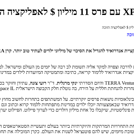
ציית אנדרואיד להגדיל את הסיכוי של מיליוני ילדים לעתיד טוב יותר. קרן
RA
TERRA Venture
והיזם הסדרתי
ינקי מרגלית
. ד"ר
רועי
צזנה
, עתידן וחוקר בס
חרות להנחתת חללית על הירח, בה נוטלת חלק הקבוצה הישראלית
pace IL
בינלאומיות נושאות פרסים יוקרתיים. על המשתתפים בתחרות לחשוב מחוץ 
דרואיד שבאמצעותה יוכלו ילדים במדינות מתפתחות ללמוד קרוא וכתוב וגם 
לדים לעתיד טוב יותר. התחרות קצובה בזמן ובמהלכה יבחרו 5 קבוצות פינליסטיות, שיקבלו כל אחת מיליון דולרי
ת התחרויות המרתקות והיוקרתיות ביותר בעולם ותעשיית הסטארטאפים הי
טובת מיזמים, שיש להם פוטנציאל לשנות את העולם. כקרן המובילה את תחו