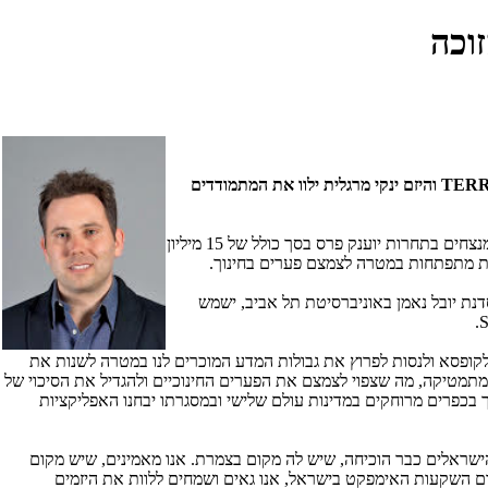
TER
והיזם ינקי מרגלית ילוו את המתמודדים
- מנוע יזמות בחסות גוגל - יצאה היום לדרכה וצפויה למקד אליה תשומת לב רבה של יזמים מן העולם ומישראל. למנצחים בתחרות יוענק פרס בסך כולל של 15 מיליון
דנת יובל נאמן באוניברסיטת תל אביב, ישמש
.
S
לקופסא ולנסות לפרוץ את גבולות המדע המוכרים לנו במטרה לשנות את
מתמטיקה, מה שצפוי לצמצם את הפערים החינוכיים ולהגדיל את הסיכוי של
ם כדי לערוך פיילוט. הפיילוט יערך בכפרים מרוחקים במדינות עולם שלישי ובמסגרתו יבחנו האפליקציות
שראלים כבר הוכיחה, שיש לה מקום בצמרת. אנו מאמינים, שיש מקום
ם השקעות האימפקט בישראל, אנו גאים ושמחים ללוות את היזמים