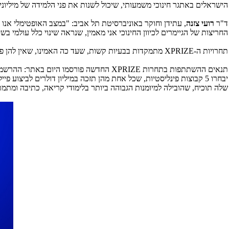
הישראלים באתגר חינוכי משמעותי, שיכול לשנות את פני הלמידה של מיליוני 
ד"ר
רועי צזנה
, עתידן וחוקר באוניברסיטת תל אביב: "במצב האופטימלי אנו 
החריצות של הגיימרים לכיוון החינוכי אני מאמין, שנראה שינוי כלל עולמי ב
תחרויות ה-
XPRIZE
מתמקדות בבעיות קשות, שעד כה האמינו, שאין להן פת
תנאים ההשתתפות בתחרות
XPRIZE
שלה תוכיח, שהובילה למיומנות הגבוהה ביותר בלימודי קריאה, כתיבה ומתמטיקה תזכה בפרס של 10 מיליון דולרים ותת