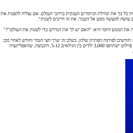
כות כל כך את קהילת הגיימרים הענקית ברחבי העולם. אם נצליח להפנות את
ורים עושה למעשה מסע אל העבר. את זה חייבים לשנות".
 את המנוע היזמי היא: "האם יש לך את הנדרש כדי לשנות את העולם"?"
החדשה פורסמו היום באתר: ההרשמה לתחרות בנושא לימוד גלובלי תימשך 6 חודשים. לקבוצות הנרשמות יהיו 18 חודשים לפיתוח הפתרון שלהן. בשלב זה יערך חצי הגמר וחודש לאחר מכן
יבחרו 5 קבוצות פינליסטיות, שכל אחת מהן תזכה במיליון דולרים לביצוע פיילוט באזור כפרי במדינה מתפתחת בה השפה הרווחת היא אנגלית, כאשר בכל פיילוט ישתתפו 3,000 ילדים בין הגילאים 5-12. הקבוצה, שהאפליקציה