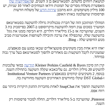
לנושאת רווחים כלשהם. לסטארטאפ בן 3 השנים, ש
האפליקציה שלו
מאפשרת משלוח מסרים של תמונות ווידאו הנמחקים לאחר 10 שניות, יש
100 מיליון משתמשים. הוא מתכנן
שירות חדש
של משלוח חדשות
ופרסומות שתעלמנה באותו האופן.
המהלך המתוכנן הזה של חברת טכנולוגיה גדולה להשקעה בסטארטאפ
המוערך בסכום ענק דומה להשקעת מיקרוסופט ב-2007 בפייסבוק בת 3
השנים, שהוערכה אז ב-15 מיליארד דולרים. היא הביסה בזמנו את גוגל
בהשקעה שלה, שהכפילה את ערכה והובילה לשותפות אסטרטגית סביב
מנוע החיפוש שלה -
Bing
.
יאהו היא אחת מבין משקיעים פוטנציאליים שבאו במגע עם סנאפצ'ט,
שמעוניינת לקבל השקעות גם מאחרים ולהפוך לסטארטאפ בעל ערך גבוה
במיוחד.
קרן הון סיכון
Kleiner Perkins Caufield & Byers
הודיעה
במאי עלנכונות
להשקיע 20 מיליון דולרים. גם עליבאבא שקלה השקעה בתחילת השנה.
בנוסף, 2 משקיעים קודמים בסנאפצ'ט
Institutional Venture Partners
ו-
DST Global
שקלו בחודשים האחרונים השקעה מחודשת בה.
ההשקעה תהפוך את
SnapChat
לאחת מחברות ההזנק היקרות ביותר עם
רווח אפס.
Pinterest
, שהוערכה ב-5 מיליארד דולרים, החלה למכור פרסומות רק
השנה.