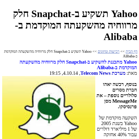
Yahoo תשקיע ב-Snapchat חלק
מרווחיה מהשקעתה המוקדמת ב-
Alibaba
דף הבית
>>
רכישות ומיזוגים
>> Yahoo תשקיע ב-Snapchat חלק מרווחיה מהשקעתה המוקדמת
ב-Alibaba
Yahoo
מתכננת להשקיע ב-
Snapchat
חלק מרווחיה מהשקעתה
המוקדמת ב-
Alibaba
מאת:
מערכת
Telecom News
, 4.10.14, 19:15
בנוסף, רכשה יאהו
חברת מסרים
סלולריים נוספת
–
את
MessageMe
מסן
פרנסיסקו.
השקעה מוקדמת של
Yahoo
בשנת 2005
של 1 מיליארד דולרים
עבור 40% אחזקה