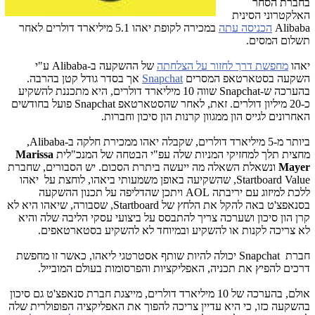
בחברת הסחר
האלקטרוני הסינית
Alibaba
הכניסה עתה
במכירה לקופת יאהו 5.1 מיליארד דולרים לאחר
תשלום המסים.
יאהו
מחפשת דרך לחזור על הצלחתה
של ההשקעה ב-
Alibaba
ע"י
השקעה בסטארטאפ המסרים
Snapchat
אך בסדר גודל קטן בהרבה.
בהערכה ש-
Snapchat
שווה 10 מיליארד דולרים, היא מתכננת להשקיע
כ-20 מיליון דולרים. זאת, לאחר שהסטארטאפ
Snapchat
פועל בחודשים
האחרונים לגייס הון ממגוון קרנות הון סיכון וחברות.
ביותר מ-5 מיליארד דולרים, שקבלה יאהו ממכירת חלקה ב-
Alibaba
,
מחצית תלך למחזיקי המניות שלה עפ"י הבטחה של המנכ"לית
Marissa
Mayer
ונשאלת השאלה מה ייעשה ביתרת הסכום. יש הסבורים, שחברת
Startboard Value
, שהשקיעה באופן משמעותי ביאהו, לוחצת על יאהו
ללכת למיזוג עם יריבתה AOL ויתכן שהדליפה על תכנון ההשקעה
בסנאפצ'ט באה להקל את הלחץ של Startboard, שסבורה, שיאהו היא לא
קרן הון סיכון ושערכה צריך להתבסס על ביצועי עסקי הליבה שלה והיא
לא צריכה לקנות או להשקיע ובמיוחד לא להשקיע בסטארטאפים.
חברת
Snapchat
יכולה להיות שותף אסטרטגי ליאהו, כאשר זו מחפשת
דרכים להפיץ את תכניה, האפליקציות והפרסומות בעולם המובייל.
אולם, בהערכה של 10 מיליארד דולרים, מייצגת חברת סנאפצ'ט גם סיכון
בהשקעה כזו, כי היא עדיין צריכה להפוך את האפליקציה הפופולרית שלה