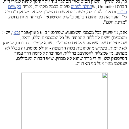
כך, כל תהליך "השוק הסיטונאי" הסתבך עוד יותר והפך להיות לגמרי הזוי.
חברת Unlimited, ש
החלה לפרוס
סיבים בכמה מקומות, מצויה
בקשיים
רבים
, ובמקום לעזור לה, משרד התקשורת ממשיך לשחק משחק ב"נדמה
לי" והופך את כל תחום הטיפול ב"שוק הסיטונאי" לבדיחה אחת גדולה.
"מדינת חלם".
אגב, מי שיעיין בכל מסמכי השימועיo שפורסמו ב- 6 באוקטובר (
כאן
, יש 5
מסמכים) וישים לב ללוח התפוצה של כל המסמכים הללו, יראה,
שהמסמכים של השימוע נשלחים למנכ"לים, שלא קיימים ולחברות, שמזמן
לא קיימות. כשליש מהכתובות בלוח התפוצה - הן
לא נכונות
. זה בכלל לא
מפתיע. מי שמצליח להסתובב בחללית המחוברת לאדמה דרך עמוד
הפייסבוק שלו, זה די ברור שהוא לא מבחין, שיש חברות ומנכ"לים,
שנעלמו מזמן מעל פני האדמה...