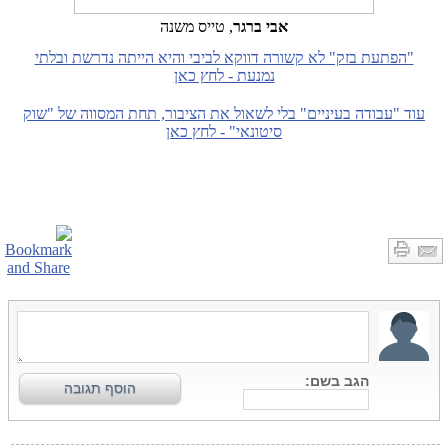
אבי ברגר
, טייס משנה
"הפתעת בזק" לא קשורה דווקא לביבי והיא הייתה נדרשת ובלתי
נמנעת - לחץ כאן
עוד "עבודה בעיניים" בלי לשאול את הציבור, תחת המסווה של "שוק
סיטונאי" - לחץ כאן