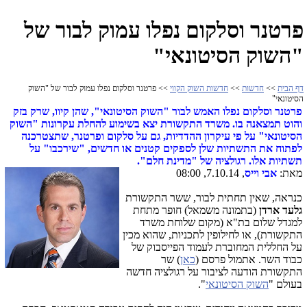
פרטנר וסלקום נפלו עמוק לבור של
"השוק הסיטונאי"
דף הבית
>>
חדשות
>>
חדשות השוק הקווי
>> פרטנר וסלקום נפלו עמוק לבור של "השוק
הסיטונאי"
פרטנר וסלקום נפלו האמש לבור "השוק הסיטונאי", שהן קיוו, שרק בזק
והוט תמצאנה בו. משרד התקשורת יצא בשימוע להחלת עקרונות "השוק
הסיטונאי" על פי עיקרון ההדדיות, גם על סלקום ופרטנר, שתצטרכנה
לפתוח את התשתיות שלן לספקים קטנים או חדשים, "שירכבו" על
תשתיות אלו. רגולציה של "מדינת חלם".
מאת:
אבי וייס
, 7.10.14, 08:00
כנראה, שאין תחתית לבור, ששר התקשורת
גלעד ארדן
(בתמונה משמאל)
חופר מתחת
למגדל שלום בת"א (מקום שלוחת משרד
התקשורת), או לחילופין לתכניות, שהוא מכין
על החללית המחוברת לעמוד הפייסבוק של
כבוד השר. אתמול פרסם (
כאן
) שר
התקשורת הודעה לציבור על רגולציה חדשה
בעולם "
השוק הסיטונאי
".