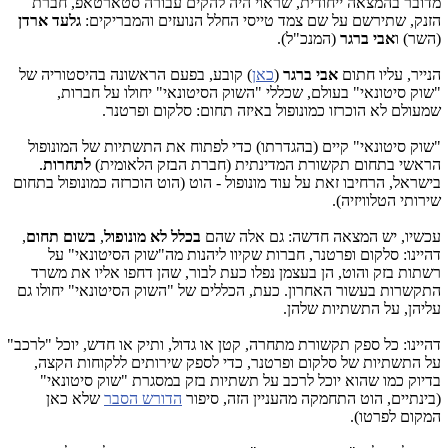
מדובר בהמצאה ייחודית, שראוי היה להקים עבורה סטארטאפ, חברת
הזנק, שתירשם על שם צמד טייסי החלל הנועזים והמבריקים:
גלעד ארדן
(השר) ו
אבי ברגר
(המנכ"ל).
הנייר, עליו חתום
אבי ברגר
(
כאן
) קובע, בפעם הראשונה בהיסטוריה של
"שוק סיטונאי" בעולם, שכללי "השוק הסיטונאי" יחולו על חברות,
שמעולם לא הוכרזו כמונופול באיזה תחום: סלקום ופרטנר.
"שוק סיטונאי" קיים (בהגדרתו) כדי לפתוח את התשתיות של המונופול
הראשי בתחום תקשורת המדינתית (חברת הבזק הלאומית)
לתחרות
.
בישראל, הרחיבו זאת על עוד מונופול - הוט (הוט הוכרזה כמונופול בתחום
שירותי הטלוויזיה).
עכשיו, יש המצאה חדשה: גם אלה שהם
בכלל לא מונופול
,
בשום תחום
,
דהיינו: סלקום ופרטנר, חברות שקיוו ליהנות מה"שוק הסיטונאי" על
רשתות בזק והוט, הן בעצמן נפלו כעת לבור, שהן דחפו אליו את משרד
התקשרות בעשור האחרון. כעת, הכללים של "השוק הסיטונאי" יחולו גם
עליהן, על התשתיות שלהן.
דהיינו: כל ספק תקשורת מתחרה, קטן או גדול, ותיק או חדש, יוכל "לרכב"
על התשתיות של סלקום ופרטנר, כדי לספק שירותים ללקוחות הקצה,
בדיוק כמו שהוא יוכל לרכב על תשתיות בזק במסגרת "שוק סיטונאי"
(בינתיים, הוט התחמקה מהעניין הזה, סיפור
הדורש הסבר
שלא כאן
המקום לפרטו).