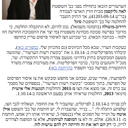
הערעורים הובאו בתחילה בפני כב' השופטת
לאה גליקסמן
מבית הדין הארצי לעבודה
(בר"ע 41203-09-14), אך התיק הועבר
להחלטה של כב' השופטת
סיגל
דוידוב-מוטולה
(בתמונה משמאל). נכון להיום, לא התקבלה החלטה, כי
מדובר בפרשה סבוכה מבחינה משפטית (מי יצר את התסבוכת החדשה הזו
ולמה - בכתבה הבאה). כך שכרגע הצו לאיסור פרסום עדיין בתוקפו
בעקבות הערר, שבא מכל הכיוונים (גם מהכיוון שלי,
כמפורט כאן
),
קיבלתי מהפרקליטות ב- 1.10.14 את "
בקשת רשות הערעור", שהוגשה
מטעם המבקשים בתיק (דהיינו: מטעם צמרת משרד התקשורת- שר,
מנכ"ל והנוגעים בדבר, בגיבוי הפרקליטות. את מעורבות צמרת משרד
התקשורת בפרשה כבר חשפתי
בהרחבה כאן
).
להפתעתי, אחרי שנים, שבהם אני מחפש ומבקש את צו איסור הפרסום
של הפרשה, בתוך מסמכי "בקשת רשות הערעור", בנספחים של מסמך
עב כרס זה, אני מוצא את הצו
מ-2011
והחלטות
הנוגעות אלי אישית
מינואר
2013
, החלטות שראיתי אותן בפעם הראשונה ב-1.10.14.
לכן פניתי ב-2.10.14 לפרקליט, שהעביר לי את החומר, ושאלתי לגבי הצו,
שלפתע התגלה לי: "...
בנייר, שהעברת לי, יש חותמת של כב' השופט
אילן
איטח
על הנייר של הפונים אליו (בנספח 5, שראיתי אותו רק אמש, חותמת
מ- 26.9.11). אולם, זה לא צו
המופנה לעיתונות,
אלא צו המופנה לצדדים
לדיון, כי
רק הם ראו את זה והייתה רק להם נגישות לזה
.