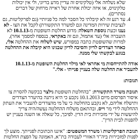
שלא נשלחה אלי (טלקינזיס זה עדיין מדע בדיוני, ולי אין יכולות
טלקינזיס, או איזה יכולת אחרת של ראייה מרחוק של דברים
נסתרים).
עד רגע זה לא קיבלתי כל הסבר למה כל פניותיי (גם לפרקליטות, גם
לנציבות שירות המדינה וגם למשרד התקשורת) לקבל את הצו -
לא
נענו
וכעת
נוספת השאלה
: מדוע החלטת השופטת מ-
10.1.13
לא
הועברה אלי (עד אתמול, וגם זה
באקראי
, בנספח למסמך אחר),
למרות שהשופטת כתבה במפורש,
שיש לשלוח
את ההחלטה
אלי,
כאחד הצדדים לדיון והסיבה לדיון שבגינו היא קיבלה את ההחלטה
בנוגע לבקשתי שלי ממנה
.
אודה להתייחסות מי אחראי לאי מילוי החלטת השופטת מ-10.1.13
להעביר את החלטה שלה בעניין פנייתי - אלי."
תגובות:
תגובת משרד התקשורת
: "בהחלטת השופטת
גילצר
בבקשה להסרת צו
איסור הפרסום מיום 10.1.2013 נקבע כי היא ניתנה בהיעדר הצדדים
ותישלח אליהם, לא נקבע בהחלטה כי על מי מהצדדים להעביר את העתק
ההחלטה לידי מר
וייס
, ובהתאם משלוח ההחלטה נעשה/היה צריך
להיעשות על ידי מזכירות בית הדין. לפיכך, כל שאלה או השגה בעניין יש
להפנות לבית הדין".
תגובת הפרקליטות \ משרד המשפטים
: "איננו הכתובת לפנייתך. מוצע לך
לפנות למזכירות ביה"ד האזורי לעבודה בת"א, האמונה על הפצת החלטות