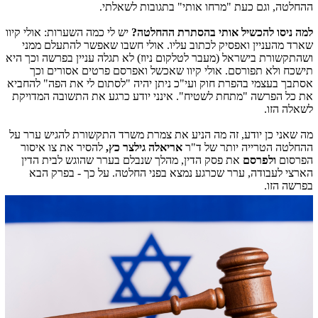
ההחלטה, וגם כעת "מרחו אותי" בתגובות לשאלתי.
למה ניסו להכשיל אותי בהסתרת ההחלטה?
יש לי כמה השערות: אולי קיוו
שארד מהעניין ואפסיק לכתוב עליו. אולי חשבו שאפשר להתעלם ממני
ושהתקשורת בישראל (מעבר לטלקום ניוז) לא תגלה עניין בפרשה וכך היא
תישכח ולא תפורסם. אולי קיוו שאכשל ואפרסם פרטים אסורים וכך
אסתבך בעצמי בהפרת חוק ועי"כ ניתן יהיה "לסתום לי את הפה" להחביא
את כל הפרשה "מתחת לשטיח". אינני יודע כרגע את התשובה המדויקת
לשאלה הזו.
מה שאני כן יודע, זה מה הניע את צמרת משרד התקשורת להגיש ערר על
ההחלטה הטרייה יותר של
ד"ר
אריאלה גילצר כץ,
להסיר את צו איסור
הפרסום
ולפרסם
את פסק הדין, מהלך שנבלם בערר שהוגש לבית הדין
הארצי לעבודה, ערר שכרגע נמצא בפני החלטה. על כך - בפרק הבא
בפרשה הזו.