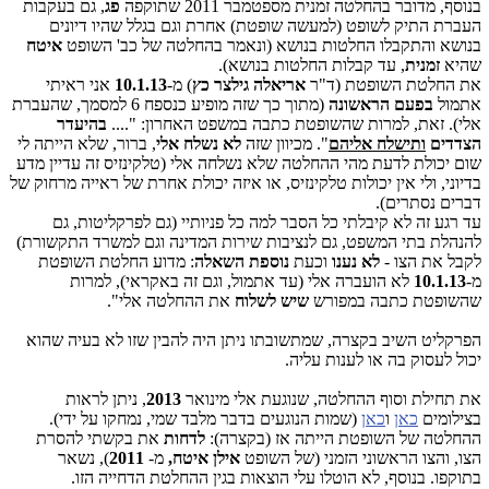
בנוסף, מדובר בהחלטה זמנית מספטמבר 2011 שתוקפה
פג
, גם בעקבות
העברת התיק לשופט (למעשה שופטת) אחרת וגם בגלל שהיו דיונים
בנושא והתקבלו החלטות בנושא (ונאמר בהחלטה של כב' השופט
איטח
שהיא
זמנית
, עד קבלות החלטות בנושא).
את החלטת השופטת (ד"ר
אריאלה גילצר כץ
) מ-
10.1.13
אני ראיתי
אתמול
בפעם הראשונה
(מתוך כך שזה מופיע כנספח 6 למסמך, שהעברת
אלי). זאת, למרות שהשופטת כתבה במשפט האחרון: "....
בהיעדר
הצדדים
ותישלח אליהם
". מכיוון שזה
לא נשלח אלי
, ברור, שלא הייתה לי
שום יכולת לדעת מהי ההחלטה שלא נשלחה אלי (טלקינזיס זה עדיין מדע
בדיוני, ולי אין יכולות טלקינזיס, או איזה יכולת אחרת של ראייה מרחוק של
דברים נסתרים).
עד רגע זה לא קיבלתי כל הסבר למה כל פניותיי (גם לפרקליטות, גם
להנהלת בתי המשפט, גם לנציבות שירות המדינה וגם למשרד התקשורת)
לקבל את הצו -
לא נענו
וכעת
נוספת השאלה
: מדוע החלטת השופטת
מ-
10.1.13
לא הועברה אלי (עד אתמול, וגם זה באקראי), למרות
שהשופטת כתבה במפורש
שיש לשלוח
את ההחלטה אלי".
הפרקליט השיב בקצרה, שמתשובתו ניתן היה להבין שזו לא בעיה שהוא
יכול לעסוק בה או לענות עליה.
את תחילת וסוף ההחלטה, שנוגעת אלי מינואר
2013
, ניתן לראות
בצילומים
כאן
ו
כאן
(שמות הנוגעים בדבר מלבד שמי, נמחקו על ידי).
ההחלטה של השופטת הייתה אז (בקצרה):
לדחות
את בקשתי להסרת
הצו, והצו הראשוני הזמני (של השופט
אילן איטח,
מ-
2011
), נשאר
בתוקפו. בנוסף, לא הוטלו עלי הוצאות בגין ההחלטת הדחייה הזו.