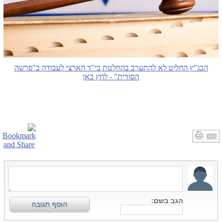
הבג"ץ החליט לא להתערב בהחלטת בי"ד הארצי לעבודה ב"פרשה
הסודית" - לחץ כאן