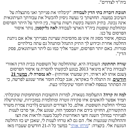
ביה"ד לצדדים".
תגובת דוברת בתי הדין לעבודה
: "קיבלתי את פנייתך ואני מתנצלת על
העיכוב במענה. תחושתך כי נעשה ניסיון להכשיל את עבודתך העיתונאית
אינה נכונה. בתיק הוגשה בקשת רשות ערעור, בין היתר על היתר הפרסום
ובהחלטת שופטת ביה"ד הארצי לעבודה
לאה גליקסמן
, נותר איסור
הפרסום על כנו.
בנוסף, איסור מסוג זה אינו פג מהסיבות שציינת בפנייתך אלא אם ניתנת
החלטה אחרת וכידוע לך התיק התנהל ומתנהל גם עתה בדלתיים
סגורות. באם יותר הפרסום, יועבר אליך כמו גם ליתר העיתונאים, פסק
הדין".
שורה תחתונה
: העובדה היא, שההחלטה של השופטת בבית הדין האזורי
לעבודה בת"א מינואר 2013 בנוגע לבקשתי להסרת צו איסור הפרסום
(שגם אותו לא ראיתי, רק שמעתי אודותיו) -
לא נמסרה לי,
במשך 21
חודשים
. זה התגלה לי באקראי, אגב קבלת חומר אחר שנוגע לפרשה, כי
זה הסתתר בנספח לאותו חומר שקיבלתי כעת.
למה זה קרה?
התעלומה נשארה, למרות התשובות המתחמקות שקיבלתי.
תמיד אפשר להאשים איזו פקידה זוטרה ומתלמדת במזכירות, שהתרשלה
במילוי החלטת השופטת. אולם, כל הצדדים הנוגעים (לרבות צמרת משרד
התקשורת), החזיקו בידם את המסמך הזה, שנוגע אלי, אך סרבו לענות
לפניותיי במהלך השנה וחצי האחרונות לקבל מענה ולראות את הצו
וההחלטות שנוגעות אלי. הם גם לא טרחו לענות לי, שאכן יש כזו החלטה
הנוגעת אלי. בקצרה: "
מרחו אותי
" במשך כל ה-21 חודשים שעברו מאז