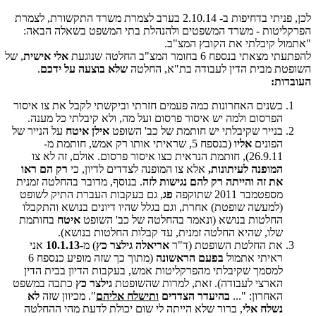
לכן, פניתי בדחיפות ב- 2.10.14 בערב לצמרת משרד התקשורת, לצמרת
הפרקליטות - משרד המשפטים ולהנהלת בתי המשפט בשאלה הבאה:
"אתמול קיבלתי את הקובץ המצ"ב.
להפתעתי מצאתי בנספח 6 בחומר המצ"ב החלטה שנוגעת
אלי אישית
, של
השופטת מבית הדין לעבודה בת"א, החלטה
שלא בוצעה על ידכם
.
העובדות:
בשנים האחרונות כמה פעמים חזרתי וביקשתי לקבל את צו איסור
הפרסום ולמה יש איסור פרסום ועל מה, ולא קיבלתי כל מענה.
בנייר שקיבלתי יש חותמת של כב' השופט
אילן איטח
על הנייר של
הפונים
אליו
(בנספח 5, שראיתי אותו רק אמש, חותמת מ-
26.9.11), חותמת הנראית כצו איסור פרסום. אולם, זה לא צו
המופנה לעיתונות,
אלא צו המופנה לצדדים לדיון, כי
רק הם ראו
את זה והייתה רק להם נגישות לזה
. בנוסף, מדובר בהחלטה זמנית
מספטמבר 2011 שתוקפה
פג
, גם בעקבות העברת התיק לשופט
(למעשה שופטת) אחרת, וגם בגלל שהיו דיונים בנושא והתקבלו
החלטות בנושא (ונאמר בהחלטה של כב' השופט
איטח
בחותמת
שלו, שהיא החלטה זמנית, עד קבלות החלטות בנושא).
את החלטת השופטת (ד"ר
אריאלה גילצר כץ
) מ-
10.1.13
אני
ראיתי אתמול
בפעם הראשונה
(מתוך כך שזה מופיע כנספח 6
למסמך שקיבלתי מהפרקליטות אמש, בעקבות הדיון בבית הדין
הארצי לעבודה). זאת, למרות שהשופטת
גילצר כץ
כתבה במשפט
האחרון: "...
בהיעדר הצדדים
ותישלח אליהם
". מכיוון שזה
לא
נשלח אלי
, ברור שלא הייתה לי שום יכולת לדעת מהי ההחלטה