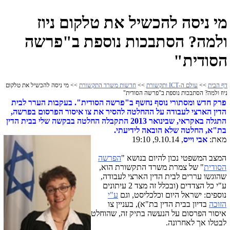
מי ניסה להכשיל את טלקום ניוז
ולמה? הסתבכות נוספת ב"פרשה
הסודית"
דף הבית
>>
עולם ה-ICT ותקשורת
>>
חדשות משרד התקשורת
>> מי ניסה להכשיל את טלקום
ניוז ולמה? הסתבכות נוספת ב"פרשה הסודית"
פרק חדש ומסתורי נוסף נחשף ב"פרשה הסודית". בעקבות הערר לבית
הדין הארצי לעבודה על ההחלטה להסיר את צו איסור הפרסום בפרשה,
התגלה באקראי, שבינואר 2013 התקבלה החלטה בבקשה שלי בבית הדין
בת"א, החלטה שלא הובאה לידיעתי.
מאת:
אבי וייס
, 9.10.14, 19:10
המצב המשפטי נכון להיום בנושא "
הפרשה
הסודית
" של צמרת משרד התקשורת הוא,
שהוגשו עררים לבית הדין הארצי לעבודה,
ע"י כל הצדדים (ובכלל זה מצד 2 עיתונים
נוספים: ישראל היום וכלכליסט, וגם
ע"י
הזוכה
בדיון בבית הדין בת"א), בעניין צו
איסור הפרסום על הנעשה בתיק זה, שהוחלט
לבטלו אך לאחרונה.