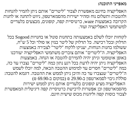
מאפייני התוכנה:
האפליקציה בחינם מאפשרת לצבור "ליטרים" אותם ניתן להמיר להנחות
ולהטבות ותשלום נוח ומהיר ישירות מהסמארטפון, ניווט לתחנה או לחנות
הקרובה באמצעות
waze
, כרטיסיית קפה, קופונים, מבצעים בלעדיים
למשתמשי האפליקציה ועוד.
לקוחות יוכלו לשלם באמצעותה בתחנות סונול או בחנויות
Sogood
בכל
תדלוק ובכל רכישה. כל תדלוק של ליטר בנזין או סולר וכל 5 ש"ח,
ששולמו בחנות הנוחות, יעניקו ללקוח "ליטר" לצבירה באמצעות
האפליקציה. ה"ליטרים" אותם צוברים משתמשי האפליקציה יעודכנו
באופן אוטומטי וניתן יהיה להמירם להטבה או הנחה. באמצעות
האפליקציה ניתן יהיה לדעת בכל רגע נתון כמה "ליטרים" נצברו עד כה,
כמה "ליטרים" חסרים עד למימוש ההטבה הבאה, למה יוכלו לשמש
ה"ליטרים" שנצברו עד כה והיכן ניתן לממש את ההטבה. דוגמא להטבה:
סוללת גיבוי לסמארטפון ב-29.90 ₪ (במקום ב-69.90 ₪)
האפליקציה מציע קופונים בלעדיים אותם ניתן לממש ישירות
מהסמארטפון וכן אפשרות לרכישת כרטיסיית קפה דיגיטלית המאפשרת
לצבור כוסות קפה וליהנות מכוס שישית חינם.