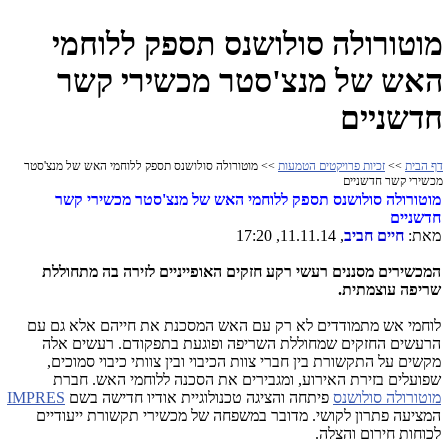
מוטורולה סולושנס תספק ללוחמי
האש של מנצ'סטר מכשירי קשר
חדשניים
דף הבית
>>
זכיות פרויקטים הטמעות
>> מוטורולה סולושנס תספק ללוחמי האש של מנצ'סטר
מכשירי קשר חדשניים
מוטורולה סולושנס תספק ללוחמי האש של מנצ'סטר מכשירי קשר
חדשניים
מאת:
חיים חביב
, 11.11.14, 17:20
המכשירים מסננים רעשי רקע חזקים האופייניים לזירה בה מתחוללת
שריפה עוצמתית.
לוחמי אש מתמודדים לא רק עם האש המסכנת את חייהם אלא גם עם
הרעשים החזקים שמחוללת השריפה ופוגעת בתפקודם. רעשים אלה
מקשים על התקשורת בין חברי צוות הכיבוי ובין צוותי כיבוי סמוכים,
שפועלים בזירת האירוע, ומגבירים את הסכנה ללוחמי האש. חברת
מוטורולה סולושנס
פיתחה והציגה טכנולוגיית אודיו חדישה בשם
IMPRES
המציעה פתרון לקושי. מדובר במשפחה של מכשירי תקשורת ייעודיים
לכוחות חירום והצלה.