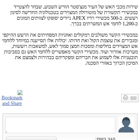
שירות מכבי האש של העיר מנצ'סטר הודיע השבוע, שבחר להצטייד
במכשירי תקשורת של מוטורולה המצוידים בטכנולוגיה החדישה לסינון
רעשים. כ-500 מכשירי רדיו
APEX
ניידים יסופקו לצוותים המונים
כ-1,200 לוחמי אש המשרתים בכרך.
במכשירי הקשר משולבים רמקולים ואוזניות המפחיתים את הרעש ההיקפי
ומגבירים את עוצמת הקול ואת חדותו. יכולות אלו תסייענה במיוחד ללוחמי
אש המצוידים בחליפות ומסכות חמצן סמוך לאש, למשאבות רועשות,
מערכות אוורור ועוד. מכשירי הקשר מאפשרים ללוחמי האש גם בסביבות
תובעניות אלו לשמוע את חבריהם ומפקדיהם בבהירות ולצמצם את
הסיכון הכרוך באזורי הסכנה.