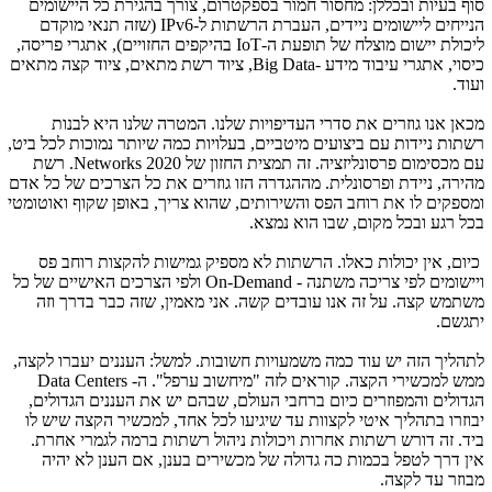
סוף בעיות ובכללן: מחסור חמור בספקטרום, צורך בהגירת כל היישומים
הנייחים ליישומים ניידים, העברת הרשתות ל-IPv6 (שזה תנאי מוקדם
ליכולת יישום מוצלח של תופעת ה-IoT בהיקפים החזויים), אתגרי פריסה,
כיסוי, אתגרי עיבוד מידע -Big Data, ציוד רשת מתאים, ציוד קצה מתאים
ועוד.
מכאן אנו גוזרים את סדרי העדיפויות שלנו. המטרה שלנו היא לבנות
רשתות ניידות עם ביצועים מיטביים, בעלויות כמה שיותר נמוכות לכל ביט,
עם מכסימום פרסונליזציה. זה תמצית החזון של Networks 2020. רשת
מהירה, ניידת ופרסונלית. מההגדרה הזו גוזרים את כל הצרכים של כל אדם
ומספקים לו את רוחב הפס והשירותים, שהוא צריך, באופן שקוף ואוטומטי
בכל רגע ובכל מקום, שבו הוא נמצא.
כיום, אין יכולות כאלו. הרשתות לא מספיק גמישות להקצות רוחב פס
ויישומים לפי צריכה משתנה - On-Demand ולפי הצרכים האישיים של כל
משתמש קצה. על זה אנו עובדים קשה. אני מאמין, שזה כבר בדרך וזה
יתגשם.
לתהליך הזה יש עוד כמה משמעויות חשובות. למשל: העננים יעברו לקצה,
ממש למכשירי הקצה. קוראים לזה "מיחשוב ערפל". ה- Data Centers
הגדולים והמפוזרים כיום ברחבי העולם, שבהם יש את העננים הגדולים,
יבוזרו בתהליך איטי לקצוות עד שיגיעו לכל אחד, למכשיר הקצה שיש לו
ביד. זה דורש רשתות אחרות ויכולות ניהול רשתות ברמה לגמרי אחרת.
אין דרך לטפל בכמות כה גדולה של מכשירים בענן, אם הענן לא יהיה
מבוזר עד לקצה.