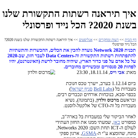
איך תיראנה רשתות התקשורת שלנו
בשנת 2020? הכל נייד ופרסונלי
דף הבית
>>
דעות ומחקרים
>>
אנליסטים
>> איך תיראנה רשתות התקשורת שלנו בשנת 2020?
הכל נייד ופרסונלי
תכנית Network 2020 נועדה להכין את הכלים, ההכשרות והתשתיות
להתפתחות רשתות התקשורת וה-Data Centers לעבר חזון, שב-2020
על כל אדם על פני כדור הארץ, שיהיה מחובר לרשת (האינטרנט), יהיו
לפחות 20 סנסורים ומכשירים מחוברים.
מאת:
אבי וייס
, 18.11.14, 23:30
ביום 1.12.14 בערב, ייערך טכס חנוכת
מעבדות בל (
Bell Labs
סניף ישראל
)
בכפר-סבא, בנוכחות אורחים ונכבדים רבים,
ובראשם
מרכוס וולדון
, (בתמונה), נשיא
מעבדות בל וה-CTO של אלקטל-לוסנט.
לאחר הביקור שלי במעבדות בל בארה"ב,
כמפורט
כאן
, שמעתי ממנו את החזון העתידי
לעולם ה-ICT תחת השם: Networks 2020,
מונח, שהומצא ע"י ה-
GSMA
, ארגון ספקי