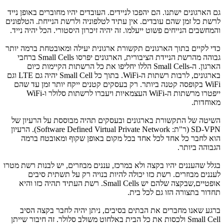
גם הארגונים ישתנו. הם יהפכו לניידים. העובדים יהיו מחוברים באופן נייד
לרשת כל זמן שהם עובדים. אין עתיד לטלפוניה ולרשת הנייחת. הטלפונים
והמחשבים הנייחים פשוט ייעלמו. זה יהיה זיכרון היסטורי. הכל יהיה נייד.
כדי לקיים בתוך הארגונים תקשורת ארגונית יעילה ומאובטחת ברמה יותר
גבוהה מהרשת הניידת הציבורית, הארגונים יפרסו Small Cells ברחבי
הארגון. ה-Small Cells הללו יחליפו את כל הרשתות הקיימות כיום
בארגונים, לרבות רשתות ה-WiFi. בתוך כל Small Cell יהיה גם LTE וגם
WiFi בקופסה קטנה ביותר. רק בעסקים קטנים ייקח יותר זמן עד שהם
ייפטרו מרשתות ה-WiFi העצמאיות ויעברו לרשתות סלולר ו-WiFi
מאוחדות.
השיטה של התקשורת בארגונים ובעסקים תהיה מבוססת על הרעיון של
SD-VPN (ר"ת: Software Defined Virtual Private Network). הרעיון
הוא לחבר כל אחד לכל אחד בכל מקום באופן שקוף ומאובטח ברמה
הגבוהה ביותר.
בגלל שהעננים יהיו בקצה ולא במרכז, עננים מבוזרים, יש לבנות רשת מטרו
לעננים מבוזרים. רשת כזו יכולה להיות בנויה רק על תשתית סיבים
אופטיים,שבקצה שלהם יש Small Cells. רשת העתיד תהיה כזו והיא
תחדור בתצורה הזו גם לכל בית.
ברגע שאנו מחברים את הבתים בסיבים, ניתן יהיה לחבר בקצה הסיב
Small Cell ולכסות את כל הבית באלחוט משולב סלולר. זה חיבור שייתן