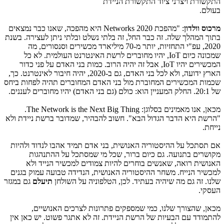
התקשורת ויצרני ציוד התקשורת הניידת
בעולם.
מרכוס וולדון
: "מהפכת Networks 2020 היא מהפכה, שאנו כבר נמצאים
בתוך המהלך שלה. זה כבר החל, זה בלתי נשלט ובלתי ניתן לעצירה. בשנת
2020, עפ"י התחזיות, יותר מ-70 מיליארד מכשירים וסנסורים, מה
שמכונה כיום IoT, יהיו מחוברים לרשת האינטרנט העולמית. לא כל
המכשירים יהיו IoT, אבל זה יהיה הרוב. כמות בני האדם על פני כדור
הארץ ידועה, ולא לכל בני האדם, גם ב-2020, יהיה חיבור לאינטרנט. כך,
שכמות המכשירים המחוברת מול בני האדם המחוברים תהיה לפחות ביחס
של 20:1. החלק המעניין הוא: כולם (גם בני האדם) יהיו מחוברים לעננים.
מכאן, אנו מאמינים בסלוגן: The Network is the Next Big Thing.
"הרשת היא הדבר הגדול הבא". חשוב להבהיר, שמדובר ברשת ניידת ולא
נייחת.
אם תסתכל על ההיסטוריה האנושית, בני אדם תמיד אהבו לנדוד ולהיות
מקושרים בתנועה. גם כיום ברור, שכל מי שמסתכל על ההתנהגות
האנושית רואה, שאנשים בוחרים להיות צמודים למכשיר הנייד ולא
למכשיר הנייח. משחר ההיסטוריה האנושית, הנדידה טבועה עמוק בגנים
שלנו. זה גם מה שיהיה בעתיד. לכן, הטלפוניה על השולחן
תיעלם
גם במגזר
העסקי.
מכאן, שהצורך שלנו, כמי שמספקים פתרונות לצרכים האנושיים,
להתמודד עם הבעיות של הרשת הניידת. זה לא אתגר פשוט. יש כאן אין