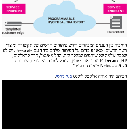
החיבור בין העננים המבוזרים דורש פיתוחים חדשים של תקשורת ומוצרי
רשת חדשים, שאנו עובדים על הפיתוח שלהם ביחד עם Freescale. יש לנו
שכבה שלמה של שותפים למהלך הזה, החל מאינטל, דרך קוואלקום,
JCDecaux ,HP ועוד. אני מאמין, שנוכל לעמוד באתגרים, שתכנית
Netwoks 2020 מעמידה בפנינו".
הכותב היה אורח אלקטל-לוסנט
בניו-ג'רסי
.