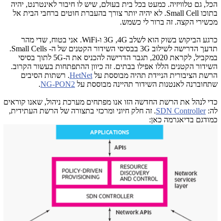
הכל, גם טלוויזיה. כמעט בכל בית בעולם, שיש לו חיבור לאינטרנט, יהיה
בתוכו Small Cell. לא יהיה יותר צורך בהעברת חוטים ברחבי הבית אל
מכשירי הקצה. זה ברור לי כשמש.
כרגע הביקוש בשוק הוא לשלב 3G ,4G ו-WiFi. אני בטוח, שדי מהר
תדעך הדרישה לשילוב 3G בבסיסי השידור הקטנים של ה- Small Cells.
במקביל, לקראת 2020, תגבר הדרישה להכניס את ה-5G לתוך בסיסי
השידור הקטנים הללו אפילו בבתים. זה כיוון ההתפתחות בעשור הקרוב.
הרשת הציבורית הניידת תהיה מבוססת על
HetNet
. רשתות הסיבים
שתחוברנה לאנטנות השידור תהיינה מבוססת על
NG-PON2
.
כדי לנהל את הרשת החדשה הזו אנו מפתחים מערכת ניהול, שאנו קוראים
לה:
SDN Controller
. זה חלק חיוני ומרכזי בתצורה של הרשת העתידית,
כמודגם בדיאגרמה כאן: