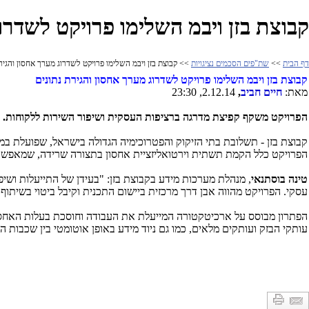
קבוצת בזן ויבמ השלימו פרויקט לשדרו
דף הבית
>>
שת"פים הסכמים נציגויות
>> קבוצת בזן ויבמ השלימו פרויקט לשדרוג מערך אחסון והגירת
קבוצת בזן ויבמ השלימו פרויקט לשדרוג מערך אחסון והגירת נתונים
מאת:
חיים חביב
,
2.12.14, 23:30
הפרויקט משקף קפיצת מדרגה ברציפות העסקית ושיפור השירות ללקוחות.
קבוצת בזן - תשלובת בתי הזיקוק והפטרוכימיה הגדולה בישראל, שפועלת ב
הפרויקט כלל הקמת תשתית וירטואליזציית אחסון בתצורה שרידה, שמאפשרת ר
טינה בוסתנאי
, מנהלת מערכות מידע בקבוצת בזן: "בעידן של התייעלות ושיפו
עסקי. הפרויקט מהווה אבן דרך מרכזית ביישום התכנית וקיבל ביטוי בשיתוף
הפתרון מבוסס על ארכיטקטורה המייעלת את העבודה וחוסכת בעלות האחסון
עותקי הבזק ועותקים מלאים, כמו גם ניוד מידע באופן אוטומטי בין שכבות הא