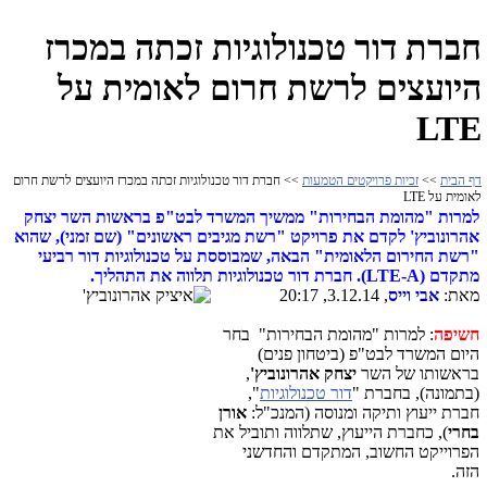
חברת דור טכנולוגיות זכתה במכרז
היועצים לרשת חרום לאומית על
LTE
דף הבית
>>
זכיות פרויקטים הטמעות
>> חברת דור טכנולוגיות זכתה במכרז היועצים לרשת חרום
לאומית על LTE
למרות "מהומת הבחירות" ממשיך המשרד לבט"פ בראשות השר יצחק
אהרונוביץ' לקדם את פרויקט "רשת מגיבים ראשונים" (שם זמני), שהוא
"רשת החירום הלאומית" הבאה, שמבוססת על טכנולוגיות דור רביעי
מתקדם (LTE-A). חברת דור טכנולוגיות תלווה את התהליך.
מאת:
אבי וייס
, 3.12.14, 20:17
חשיפה
: למרות "מהומת הבחירות" בחר
היום המשרד לבט"פ (ביטחון פנים)
בראשותו של השר
יצחק אהרונוביץ'
,
(בתמונה), בחברת "
דור טכנולוגיות
",
חברת ייעוץ ותיקה ומנוסה (המנכ"ל:
אורן
בחרי
), כחברת הייעוץ, שתלווה ותוביל את
הפרוייקט החשוב, המתקדם והחדשני
הזה.