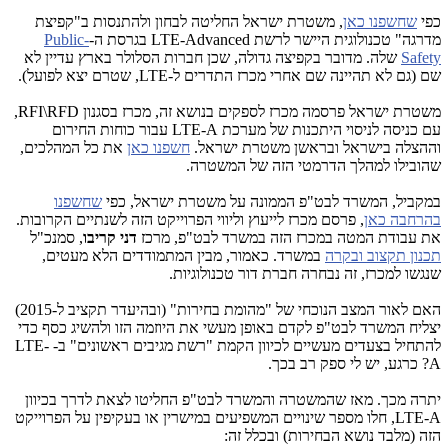
כפי
שחשפנו כאן
, משטרת ישראל החליטה לבחון ולהתנסות ב"קפיצת
מדרגה" טכנולוגית היישר לרשת LTE-Advanced בגרסת ה-
Public-
Safety
שלה. מדובר בקפיצה גדולה, שכן חברות הסלולר בארץ עדיין לא
שם (גם לא תהיינה שם אחרי מכרז התדרים ל-LTE, שטרם יצא לפועל).
משטרת ישראל פרסמה מכרז לספקים בנושא זה, מכרז בסגנון
RFI\RFD,
עם כניסה לניסוי היתכנות של מערכת LTE-A עבור כוחות החירום
וההצלה בישראל ובראשן משטרת ישראל
.
חשפנו כאן
את כל המהלכים,
שהובילו למהלך הדרמטי הזה של המשטרה.
במקביל, המשרד לבט"פ הממונה על משטרת ישראל, כפי
שחשפנו
בהרחבה כאן
, פרסם מכרז לייעוץ וליווי הפרוייקט הזה לשנתיים הקרובות.
את עבודת המטה במכרז הזה במשרד לבט"פ, מרכז
דני קריבו
, סמנכ"ל
תכנון תקצוב ובקרה
במשרד. כאמור, מבין המתמודדים הלא מעטים,
שנגשו למכרז, זה נבחרה חברת דור טכנולוגיות.
האם לאור המצב הנוכחי של "מהומת בחירות" (ובהיעדר תקציב ל-2015)
יצליח המשרד לבט"פ לקדם באופן מעשי את היוזמה הזו ולהשיג כסף כדי
להתחיל בצעדים מעשיים לכיוון הקמת "רשת מגיבים ראשונים" ב- LTE-
A? כרגע, יש לי ספק רב בכך.
יתרה מכך. מאז שהמשטרה והמשרד לבט"פ החליטו לצאת לדרך בכיוון
LTE-A, חלו מספר שינויים המשפיעים במישרין או בעקיפין על הפרוייקט
הזה (מלבד נושא הבחירות) ובכלל זה: