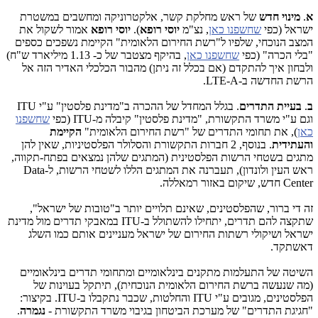
א
.
מינוי חדש
של ראש מחלקת קשר, אלקטרוניקה ומחשבים במשטרת
ישראל (כפי
שחשפנו כאן
, נצ"מ
יוסי רופא
).
יוסי רופא
אמור לשקול את
המצב הנוכחי, שלפיו ל"רשת החירום הלאומית" הקיימת נשפכים כספים
"בלי הכרה" (כפי
שחשפנו כאן
, בהיקף מצטבר של כ- 1.13 מיליארד ש"ח)
ולבחון איך להתקדם (אם בכלל זה ניתן) מהבור הכלכלי האדיר הזה אל
הרשת החדשה ב-LTE-A.
ב
.
בעיית התדרים
. בגלל המחדל של ההכרה ב"מדינת פלסטין" ע"י ITU
וגם ע"י משרד התקשורת, "מדינת פלסטין" קיבלה מ-ITU (כפי
שחשפנו
כאן
), את תחומי התדרים של "רשת החירום הלאומית"
הקיימת
והעתידית
. בנוסף, 2 חברות התקשורת והסלולר הפלסטיניות, שאין להן
מתגים בשטחי הרשות הפלסטינית (המתגים שלהן נמצאים בפתח-תקווה,
ראש העין ולונדון), תעברנה את המתגים הללו לשטחי הרשות, ל-Data
Center חדש, שיקום באזור רמאללה.
זה די ברור, שהפלסטינים, שאינם תלויים יותר ב"טובות של ישראל",
שתקצה להם תדרים, יתחילו להשתולל ב-ITU במאבקי תדרים מול מדינת
ישראל ושיקולי רשתות החירום של ישראל מעניינים אותם כמו השלג
דאשתקד.
השיטה של התעלמות מתקנים בינלאומיים ומתחומי תדרים בינלאומיים
(מה שנעשה ברשת החירום הלאומית הנוכחית), תיתקל בעוינות של
הפלסטינים, מגובים ע"י ITU והחלטות, שכבר נתקבלו ב-ITU. בקיצור:
"חגיגת התדרים" של מערכת הביטחון בגיבוי משרד התקשורת -
נגמרה
.