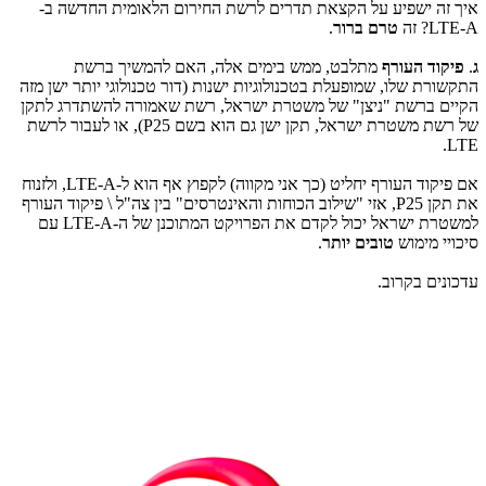
איך זה ישפיע על הקצאת תדרים לרשת החירום הלאומית החדשה ב-
LTE-A? זה
טרם ברור
.
ג
.
פיקוד העורף
מתלבט, ממש בימים אלה, האם להמשיך ברשת
התקשורת שלו, שמופעלת בטכנולוגיות ישנות (דור טכנולוגי יותר ישן מזה
הקיים ברשת "ניצן" של משטרת ישראל, רשת שאמורה להשתדרג לתקן
של רשת משטרת ישראל, תקן ישן גם הוא בשם P25), או לעבור לרשת
LTE.
אם פיקוד העורף יחליט (כך אני מקווה) לקפוץ אף הוא ל-LTE-A, ולזנוח
את תקן P25, אזי "שילוב הכוחות והאינטרסים" בין צה"ל \ פיקוד העורף
למשטרת ישראל יכול לקדם את הפרויקט המתוכנן של ה-LTE-A עם
סיכויי מימוש
טובים יותר
.
עדכונים בקרוב.