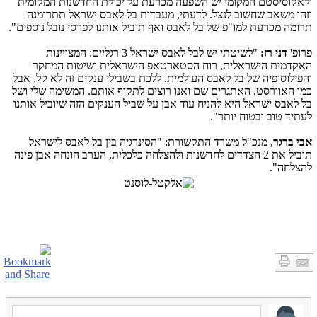
ולאקוסיסטם המקומי יש השפעה מכרעת על יכולת החדשנות המקומית
וזהו משאב שחשוב לנצל. לדעתי, מעבדות בל לאבס ישראל תתרומנה
תרומה מכרעת למו"פ של בל לאבס ואף תוביל אותנו לפרסי נובל נוספים".
פרופ'
דני רז:
"לשיטתי יש לבל לאבס ישראל 3 רגליים: המצויינות
האקדמית הישראלית, רוח הסטארטאפ הישראלית ושיטות המחקר
והפילוסופיה של בל לאבס העולמית. ללכת בשבילי ענקים זה לא קל, אבל
כמו האוורסט, האתגרים שם ואנו רוצים לתקוף אותם. המשימה שלי ושל
בל לאבס ישראל היא להניח עוד אבן על שביל הענקים הזה שיוביל אותנו
לעתיד טוב ובטוח יותר".
אבי ברגר
, מנכ"ל משרד התקשורת: "הסינרגיה בין בל לאבס לישראל
תוביל את 2 הצדדים לחדשנות ולהצלחה כלכלית, הערב הונחה אבן פינה
להצלחה".