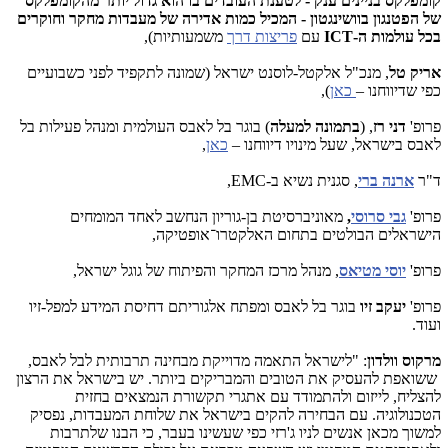
קומפלקס בניינים ענק - לטענת העובדים בו הוא גדול יותר מהקומפלקס
של הפטנגון בוושינגטון - המכיל כמות אדירה של מעבדות מחקר וחוקרים
בכל עולמות ה-
ICT
עם
פריצות דרך
משמעותיות),
אריק טל
, מנכ"ל אלקטל-לוסנט ישראל (שמונה לתקפיד לפני כשבועיים
כפי שדיווחנו –
כאן
),
פרופ'
דני רז
, (
בתמונה למעלה
) בוגר בל לאבס העולמית ומנהל פעילות בל
לאבס בישראל, שעל מינויו דיווחנו –
כאן
,
ד"ר
ארנה ברי
, סגנית נשיא ב-
,EMC
פרופ'
גבי סרוסי
,
מאוניברסיטת בן-גוריון הנחשב לאחד המומחים
הישראלים הבולטים בתחום האלקטרו־אופטיקה,
פרופ'
יוסי מטיאס
, מנהל מרכז המחקר והפיתוח של גוגל ישראל,
פרופ'
יעקב זיו
בוגר בל לאבס ומפתח אלגוריתם דחיסת המידע למפל-זיו
ועוד.
מרקוס וולדון
: "לישראל התאמה מדוייקת מבחינה תרבותית לבל לאבס,
ששואפת להעסיק את הטובים והמבריקים ביותר. יש בישראל את הרצון
להצליח, לייזום ולהתמודד עם אתגרי תקשורת הנמצאים בחזית
הטכנולוגיה. עם הבחירה להקים בישראל את שלוחת המעבדות, נפסיק
למשוך מכאן אנשים לניו ג'רזי כפי שעשינו בעבר, כי הבנו שלתרבות