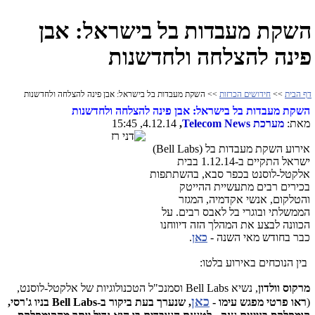
השקת מעבדות בל בישראל: אבן
פינה להצלחה ולחדשנות
דף הבית
>>
חידושים הכרזות
>> השקת מעבדות בל בישראל: אבן פינה להצלחה ולחדשנות
השקת מעבדות בל בישראל: אבן פינה להצלחה ולחדשנות
מאת:
מערכת
Telecom News
,
4.12.14, 15:45
אירוע השקת מעבדות בל (
Bell Labs
)
ישראל התקיים ב-1.12.14 בבית
אלקטל-לוסנט בכפר סבא, בהשתתפות
בכירים רבים מתעשיית ההייטק
והטלקום, אנשי אקדמיה, המגזר
הממשלתי ובוגרי בל לאבס רבים. על
הכוונה לבצע את המהלך הזה דיווחנו
כבר בחודש מאי השנה -
כאן
.
בין הנוכחים באירוע בלטו:
מרקוס וולדון
, נשיא
Bell Labs
וסמנכ"ל הטכנולוגיות של אלקטל-לוסנט,
כאן
(
ראו פרטי מפגש עימו -
, שנערך בעת ביקור ב-
Bell Labs
בניו ג'רסי,