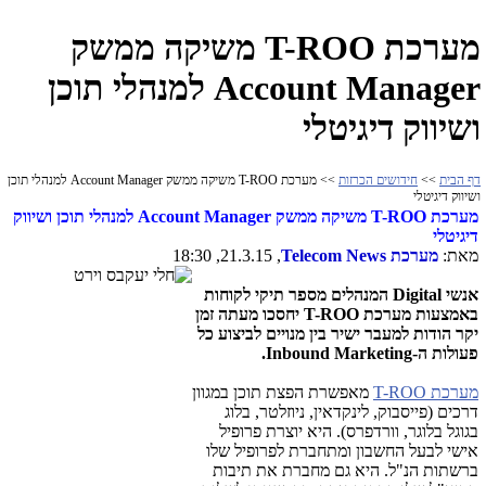
מערכת T-ROO משיקה ממשק
Account Manager למנהלי תוכן
ושיווק דיגיטלי
דף הבית
>>
חידושים הכרזות
>> מערכת T-ROO משיקה ממשק Account Manager למנהלי תוכן
ושיווק דיגיטלי
מערכת
T-ROO
משיקה ממשק
Account Manager
למנהלי תוכן ושיווק
דיגיטלי
מאת:
מערכת
Telecom News
, 21.3.15, 18:30
אנשי
Digital
המנהלים מספר תיקי לקוחות
באמצעות מערכת
T-ROO
יחסכו מעתה זמן
יקר הודות למעבר ישיר בין מנויים לביצוע כל
פעולות ה-
Inbound Marketing
.
מערכת
T-ROO
מאפשרת הפצת תוכן במגוון
דרכים (פייסבוק, לינקדאין, ניוזלטר, בלוג
בגוגל בלוגר, וורדפרס). היא יוצרת פרופיל
אישי לבעל החשבון ומתחברת לפרופיל שלו
ברשתות הנ"ל. היא גם מחברת את תיבות