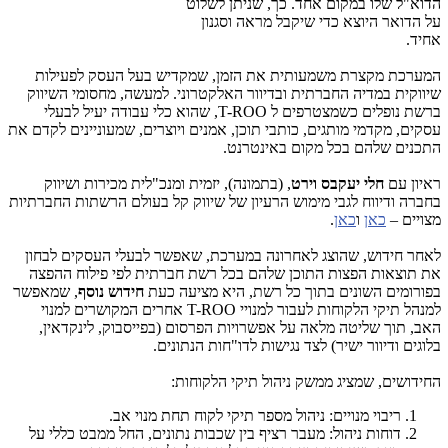
הדוא"ל שלו במקום אחד. כך, שניתן לשלוט
על הדואר היוצא כדי שיקבל מראה וסגנון
אחיד
.
המערכת מקצרת משמעותית את הזמן, שמקדיש בעל העסק לפעילות
שיווקית במדיה החברתית ובדיוור האלקטרוני. למעשה, מחסומי השיווק
ברשת נופלים כשמצטרפים ל
,T-ROO
שהוא כלי עבודה יעיל לבעלי
עסקים, מקדמי מותגים, כותבי תוכן, אמנים ויוצרים, שמעוניינים לקדם את
התכנים שלהם בכל מקום באינטרנט.
ראיון עם
חלי יעקבס וירט
, (בתמונה), יזמית ומנכ"לית מכירות ושיווק
בחברה ודיווח לגבי מימוש הרעיון של שיווק קל בעולם הרשתות החברתיות
מצויים –
כאן
ו
כאן
.
לאחר חידוש, שהוצג לאחרונה במערכת, שאפשר לבעלי העסקים לבחון
את תוצאות הפצות התוכן שלהם בכל רשת חברתית לפי פילוח ההפצה
בפורומים השונים בתוך כל רשת, היא מציעה כעת
חידוש נוסף
, שמאפשר
למנהל תיקי הלקוחות לעבור למנויי
T-ROO
אחרים המקושרים למנוי
האב, תוך שליטה מלאה על אפשרויות הפרסום (בפייסבוק, לינקדאין,
בלוגים ודיוור ישיר) לצד נגישות לדו"חות הנתונים.
החידושים, שמציג ממשק ניהול תיקי הלקוחות:
ריבוי מנויים: ניהול מספר תיקי לקוח תחת מנוי אב.
דוחות ניהול: מעבר רציף בין שכבות נתונים, החל ממבט כללי על