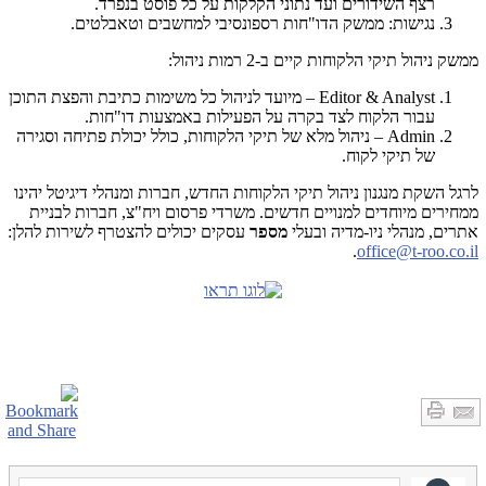
רצף השידורים ועד נתוני הקלקות על כל פוסט בנפרד.
נגישות: ממשק הדו"חות רספונסיבי למחשבים וטאבלטים.
ממשק ניהול תיקי הלקוחות קיים ב-2 רמות ניהול:
Editor & Analyst
– מיועד לניהול כל משימות כתיבת והפצת התוכן
עבור הלקוח לצד בקרה על הפעילות באמצעות דו"חות.
Admin
– ניהול מלא של תיקי הלקוחות, כולל יכולת פתיחה וסגירה
של תיקי לקוח.
לרגל השקת מנגנון ניהול תיקי הלקוחות החדש, חברות ומנהלי דיגיטל יהינו
ממחירים מיוחדים למנויים חדשים. משרדי פרסום ויח"צ, חברות לבניית
אתרים, מנהלי ניו-מדיה ובעלי
מספר
עסקים יכולים להצטרף לשירות להלן:
.
office@t-roo.co.il